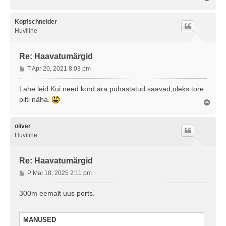
l
e
s
Kopfschneider
Huviline
Re: Haavatumärgid
P
T Apr 20, 2021 8:03 pm
o
s
Lahe leid.Kui need kord ära puhastatud saavad,oleks tore
t
pilti näha.
Ü
i
l
t
e
u
s
oliver
s
Huviline
Re: Haavatumärgid
P
P Mai 18, 2025 2:11 pm
o
s
300m eemalt uus ports.
t
i
t
MANUSED