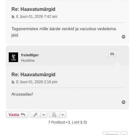
Re: Haavatumärgid
P
E Juun 01, 2026 7:42 am
o
s
Taganemistee mille äärde veokid ja varustus vedelema
t
jäid.
Ü
i
l
t
e
u
s
s
freiwilliger
Huviline
Re: Haavatumärgid
P
E Juun 01, 2026 2:16 pm
o
s
Arusaadav!
t
Ü
i
l
t
e
Vasta
u
s
s
7 Postitust •
1
. Leht
1
-st
Hüppa