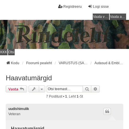
Registreeru
Logi sisse
Vaata vastamata teemasi
Vaata aktiivseid teemasid
KKK
Otsi
Kodu
Foorumi pealeht
VARUSTUS (SAKSA SÕJAVÄGI) / EQUIPMENT (GERMAN ARMY)
Autasud & Embleemid/Awards & Insignias
Haavatumärgid
Otsi
Täiendatud Otsin
Vasta
7 Postitust •
1
. Leht
1
-st
uudishimulik
Veteran
Haavatumärgid