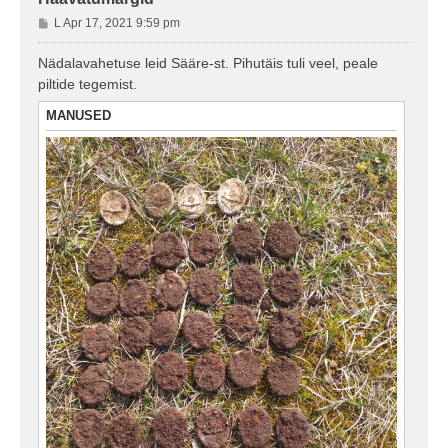
P
L Apr 17, 2021 9:59 pm
o
s
Nädalavahetuse leid Sääre-st. Pihutäis tuli veel, peale
t
piltide tegemist.
i
t
MANUSED
u
s