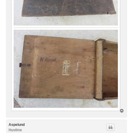
Ü
l
e
s
Aspelund
Huviline