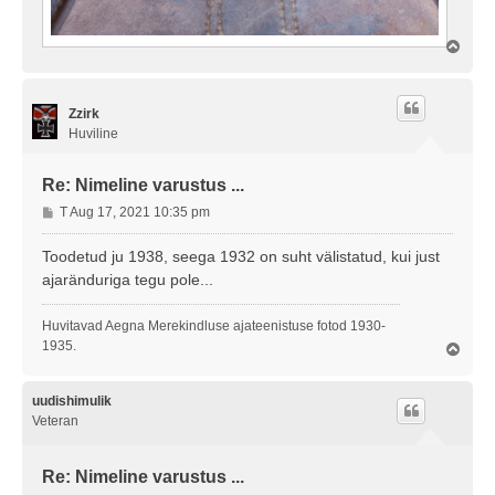
Ü
l
e
s
Zzirk
Huviline
Re: Nimeline varustus ...
P
T Aug 17, 2021 10:35 pm
o
s
Toodetud ju 1938, seega 1932 on suht välistatud, kui just
t
ajaränduriga tegu pole...
i
t
Huvitavad Aegna Merekindluse ajateenistuse fotod 1930-
u
1935.
Ü
s
l
e
s
uudishimulik
Veteran
Re: Nimeline varustus ...