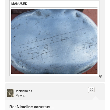
t
MANUSED
u
s
Ü
l
e
s
labidamees
Veteran
Re: Nimeline varustus ...