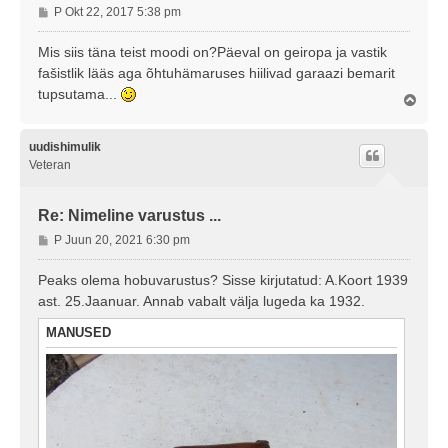
P
P Okt 22, 2017 5:38 pm
o
s
Mis siis täna teist moodi on?Päeval on geiropa ja vastik
t
fašistlik lääs aga õhtuhämaruses hiilivad garaazi bemarit
i
tupsutama...
Ü
t
l
u
e
s
s
uudishimulik
Veteran
Re: Nimeline varustus ...
P
P Juun 20, 2021 6:30 pm
o
s
Peaks olema hobuvarustus? Sisse kirjutatud: A.Koort 1939
t
ast. 25.Jaanuar. Annab vabalt välja lugeda ka 1932.
i
t
MANUSED
u
s