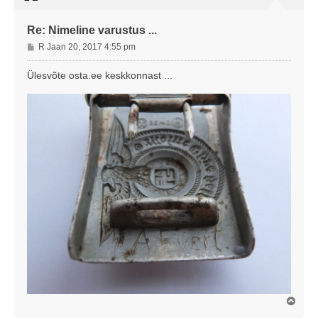
Re: Nimeline varustus ...
P
R Jaan 20, 2017 4:55 pm
o
s
Ülesvõte osta.ee keskkonnast ...
t
i
t
u
s
Ü
l