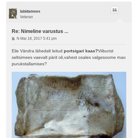
e
s
labidamees
Veteran
Re: Nimeline varustus ...
P
N Mai 18, 2017 5:41 pm
o
s
Eile Vändra lähedalt leitud
portsigari kaas?
Viiburist
t
seltsimees vaevalt pärit oli,vahest osales valgesoome mao
i
purukstallamises?
t
u
s