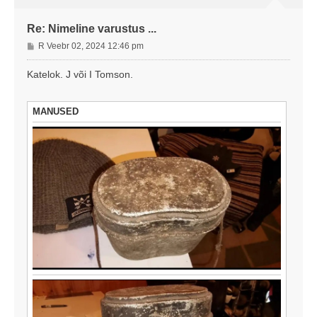
Re: Nimeline varustus ...
P
R Veebr 02, 2024 12:46 pm
o
s
Katelok. J või I Tomson.
t
i
t
MANUSED
u
s