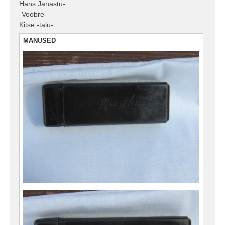
Hans Janastu-
u
-Voobre-
s
Kitse -talu-
MANUSED