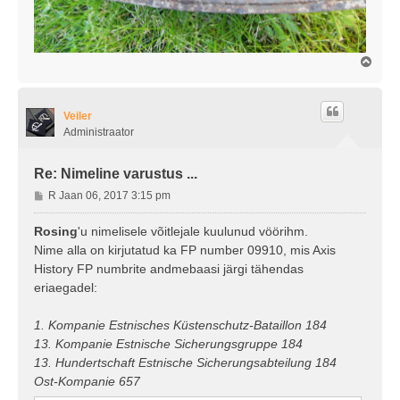
Ü
l
e
s
Veiler
Administraator
Re: Nimeline varustus ...
P
R Jaan 06, 2017 3:15 pm
o
s
Rosing
'u nimelisele võitlejale kuulunud vöörihm.
t
Nime alla on kirjutatud ka FP number 09910, mis Axis
i
History FP numbrite andmebaasi järgi tähendas
t
eriaegadel:
u
s
1. Kompanie Estnisches Küstenschutz-Bataillon 184
13. Kompanie Estnische Sicherungsgruppe 184
13. Hundertschaft Estnische Sicherungsabteilung 184
Ost-Kompanie 657