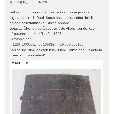
P
K Aug 18, 2021 3:32 pm
o
s
Saksa 8cm miinipilduja miinide kast. Sisse ja välja
t
kirjutatud nimi K.Ruul. Kaste kasutati ka sõduri isiklike
i
asjade hoiustamiseks. Otsing annab:
t
Sõjaväe Ühendatud Õppeasutuste Allohvitseride Kooli
u
Lõputunnistus Karl Ruul'ile 1926.
s
viewtopic.php?
f=12&t=10050&p=85105&hilit=K.Ruul#p85105
Kas selline nimi jookseb kuskilt läbi ,Saksa pool võidelnud
meeste nimekirjadest?
MANUSED