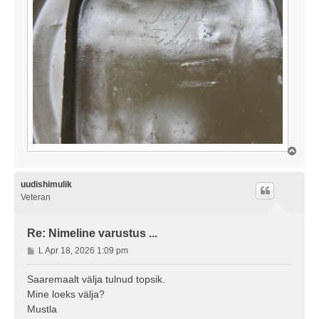
Ü
l
e
s
uudishimulik
Veteran
Re: Nimeline varustus ...
P
L Apr 18, 2026 1:09 pm
o
s
Saaremaalt välja tulnud topsik.
t
Mine loeks välja?
i
Mustla
t