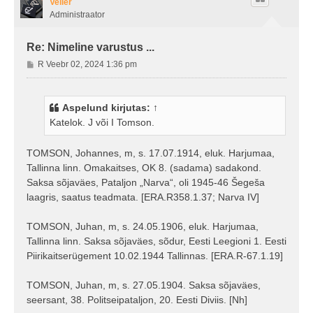
Veiler
Administraator
Re: Nimeline varustus ...
P
R Veebr 02, 2024 1:36 pm
o
s
t
Aspelund
kirjutas:
↑
i
Katelok. J või I Tomson.
t
u
s
TOMSON, Johannes, m, s. 17.07.1914, eluk. Harjumaa,
Tallinna linn. Omakaitses, OK 8. (sadama) sadakond.
Saksa sõjaväes, Pataljon „Narva“, oli 1945-46 Šegeša
laagris, saatus teadmata. [ERA.R358.1.37; Narva IV]
TOMSON, Juhan, m, s. 24.05.1906, eluk. Harjumaa,
Tallinna linn. Saksa sõjaväes, sõdur, Eesti Leegioni 1. Eesti
Piirikaitserügement 10.02.1944 Tallinnas. [ERA.R-67.1.19]
TOMSON, Juhan, m, s. 27.05.1904. Saksa sõjaväes,
seersant, 38. Politseipataljon, 20. Eesti Diviis. [Nh]