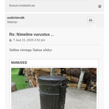
foorum.rindeleht.ee
Ü
l
e
s
uudishimulik
Veteran
Re: Nimeline varustus ...
P
T Juul 15, 2025 4:52 pm
o
s
Sellise nimega Saksa sõdur:
t
i
t
MANUSED
u
s