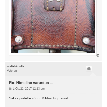
Ü
l
e
s
uudishimulik
Veteran
Re: Nimeline varustus ...
P
L Okt 21, 2017 12:13 pm
o
s
Saksa pudelile sõdur Mihhail kirjutanud:
t
i