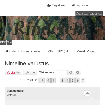
Registreeru
Logi sisse
Vaata vastamata teemasi
Vaata aktiivseid teemasid
KKK
Otsi
Kodu
Foorumi pealeht
VARUSTUS (SAKSA SÕJAVÄGI) / EQUIPMENT (GERMAN ARMY)
Varustus/Equipment
Nimeline varustus ...
Otsi
Täiendatud Otsin
Vasta
7
. Leht
7
-st
1
3
4
5
6
7
Eelmine
105 Postitust
…
uudishimulik
Veteran