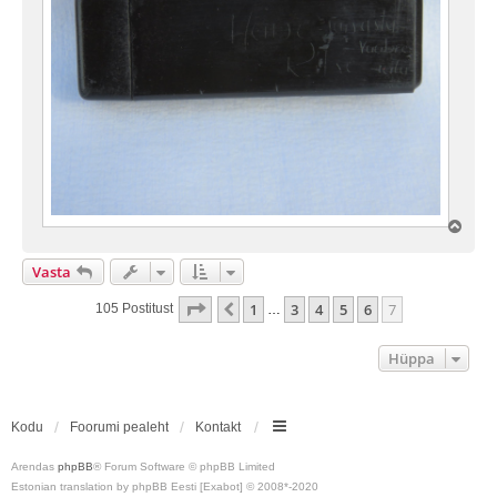
Ü
l
e
Vasta
s
7
. Leht
7
-st
1
3
4
5
6
7
Eelmine
105 Postitust
…
Hüppa
Kodu
Foorumi pealeht
Kontakt
Arendas
phpBB
® Forum Software © phpBB Limited
Estonian translation by phpBB Eesti [Exabot] © 2008*-2020