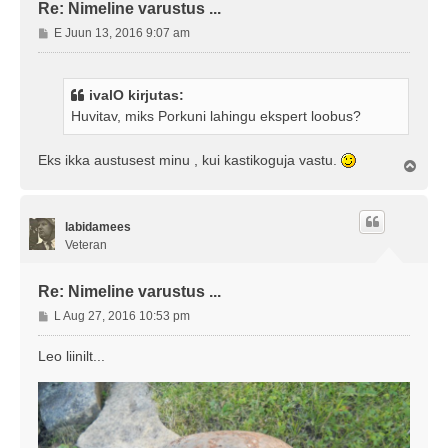
Re: Nimeline varustus ...
P
E Juun 13, 2016 9:07 am
o
s
t
ivalO kirjutas:
i
Huvitav, miks Porkuni lahingu ekspert loobus?
t
u
s
Eks ikka austusest minu , kui kastikoguja vastu.
Ü
l
e
s
labidamees
Veteran
Re: Nimeline varustus ...
P
L Aug 27, 2016 10:53 pm
o
s
Leo liinilt...
t
i
t
u
s