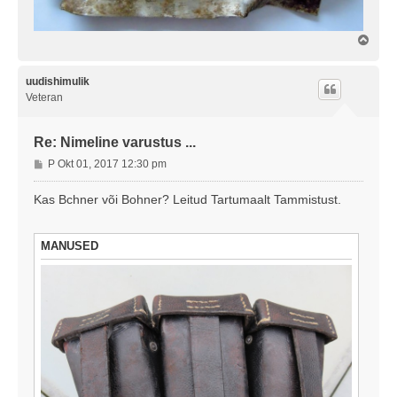
Ü
l
e
s
uudishimulik
Veteran
Re: Nimeline varustus ...
P
P Okt 01, 2017 12:30 pm
o
s
Kas Bchner või Bohner? Leitud Tartumaalt Tammistust.
t
i
t
MANUSED
u
s