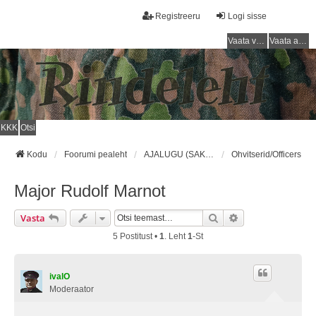
Registreeru
Logi sisse
Vaata vastamata teemasi
Vaata aktiivseid teemasid
KKK
Otsi
Kodu
Foorumi pealeht
AJALUGU (SAKSA SÕJAVÄGI) / HISTORY (GERMAN ARMY)
Ohvitserid/Officers
Major Rudolf Marnot
Otsi
Täiendatud Otsin
Vasta
5 Postitust •
1
. Leht
1
-st
ivalO
Moderaator