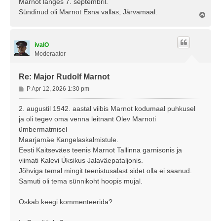
Marnot langes 7. septembril.
Sündinud oli Marnot Esna vallas, Järvamaal.
Ü
l
e
s
ivalO
Moderaator
Re: Major Rudolf Marnot
P
P Apr 12, 2026 1:30 pm
o
s
2. augustil 1942. aastal viibis Marnot kodumaal puhkusel
t
ja oli tegev oma venna leitnant Olev Marnoti
i
ümbermatmisel
t
Maarjamäe Kangelaskalmistule.
u
Eesti Kaitseväes teenis Marnot Tallinna garnisonis ja
s
viimati Kalevi Üksikus Jalaväepataljonis.
Jõhviga temal mingit teenistusalast sidet olla ei saanud.
Samuti oli tema sünnikoht hoopis mujal.
Oskab keegi kommenteerida?