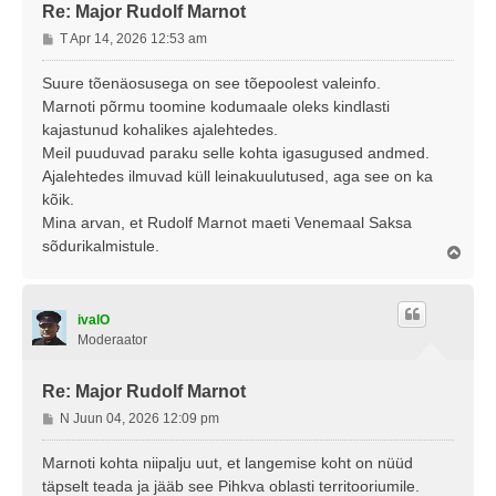
Re: Major Rudolf Marnot
P
T Apr 14, 2026 12:53 am
o
s
Suure tõenäosusega on see tõepoolest valeinfo.
t
Marnoti põrmu toomine kodumaale oleks kindlasti
i
kajastunud kohalikes ajalehtedes.
t
Meil puuduvad paraku selle kohta igasugused andmed.
u
Ajalehtedes ilmuvad küll leinakuulutused, aga see on ka
s
kõik.
Mina arvan, et Rudolf Marnot maeti Venemaal Saksa
sõdurikalmistule.
Ü
l
e
s
ivalO
Moderaator
Re: Major Rudolf Marnot
P
N Juun 04, 2026 12:09 pm
o
s
Marnoti kohta niipalju uut, et langemise koht on nüüd
t
täpselt teada ja jääb see Pihkva oblasti territooriumile.