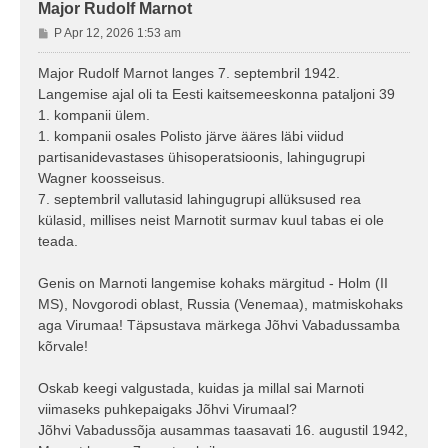
Major Rudolf Marnot
P
P Apr 12, 2026 1:53 am
o
s
Major Rudolf Marnot langes 7. septembril 1942.
t
Langemise ajal oli ta Eesti kaitsemeeskonna pataljoni 39
i
1. kompanii ülem.
t
1. kompanii osales Polisto järve ääres läbi viidud
u
partisanidevastases ühisoperatsioonis, lahingugrupi
s
Wagner koosseisus.
7. septembril vallutasid lahingugrupi allüksused rea
külasid, millises neist Marnotit surmav kuul tabas ei ole
teada.
Genis on Marnoti langemise kohaks märgitud - Holm (II
MS), Novgorodi oblast, Russia (Venemaa), matmiskohaks
aga Virumaa! Täpsustava märkega Jõhvi Vabadussamba
kõrvale!
Oskab keegi valgustada, kuidas ja millal sai Marnoti
viimaseks puhkepaigaks Jõhvi Virumaal?
Jõhvi Vabadussõja ausammas taasavati 16. augustil 1942,