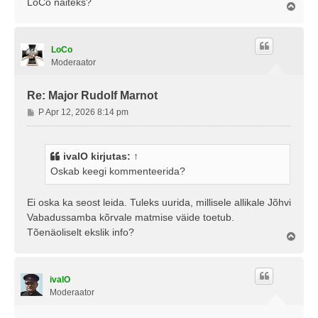
LoCo näiteks?
Ü
l
e
s
LoCo
Moderaator
Re: Major Rudolf Marnot
P
P Apr 12, 2026 8:14 pm
o
s
t
ivalO
kirjutas:
↑
i
Oskab keegi kommenteerida?
t
u
s
Ei oska ka seost leida. Tuleks uurida, millisele allikale Jõhvi
Vabadussamba kõrvale matmise väide toetub.
Tõenäoliselt ekslik info?
Ü
l
e
s
ivalO
Moderaator