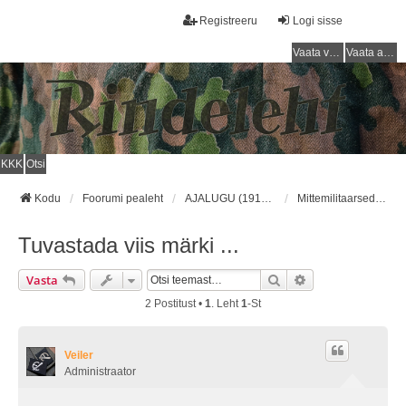
Registreeru
Logi sisse
Vaata vastamata teemasi
Vaata aktiivseid teemasid
KKK
Otsi
Kodu
Foorumi pealeht
AJALUGU (1918 - 1940) / HISTORY (1918 - 1940)
Mittemilitaarsed Ühingud/Nonmilitary Associations
Tuvastada viis märki ...
Otsi
Täiendatud Otsin
Vasta
2 Postitust •
1
. Leht
1
-st
Veiler
Administraator