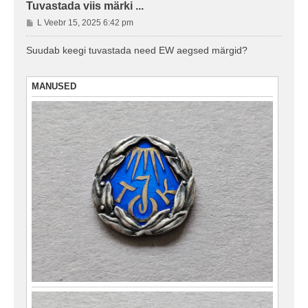
Tuvastada viis märki ...
P
L Veebr 15, 2025 6:42 pm
o
s
Suudab keegi tuvastada need EW aegsed märgid?
t
i
t
MANUSED
u
s