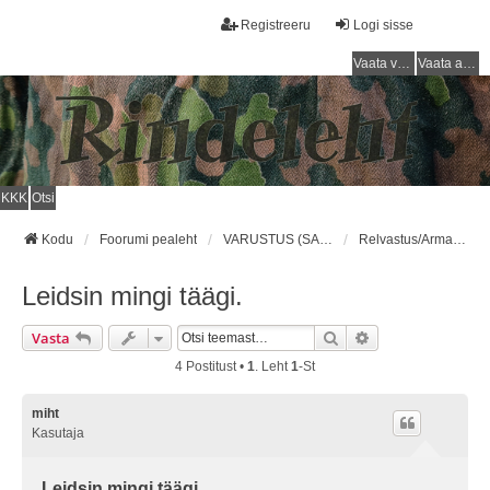
Registreeru
Logi sisse
Vaata vastamata teemasi
Vaata aktiivseid teemasid
KKK
Otsi
Kodu
Foorumi pealeht
VARUSTUS (SAKSA SÕJAVÄGI) / EQUIPMENT (GERMAN ARMY)
Relvastus/Armament
Leidsin mingi täägi.
Otsi
Täiendatud Otsin
Vasta
4 Postitust •
1
. Leht
1
-st
miht
Kasutaja
Leidsin mingi täägi.