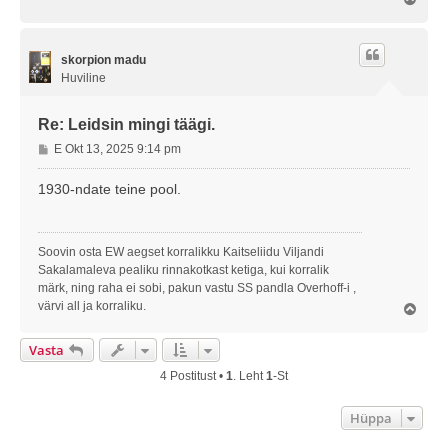
i
l
t
e
u
s
s
skorpion madu
Huviline
Re: Leidsin mingi täägi.
P
E Okt 13, 2025 9:14 pm
o
s
1930-ndate teine pool.
t
i
t
Soovin osta EW aegset korralikku Kaitseliidu Viljandi
u
Sakalamaleva pealiku rinnakotkast ketiga, kui korralik
s
märk, ning raha ei sobi, pakun vastu SS pandla Overhoff-i ,
värvi all ja korraliku.
Ü
l
e
Vasta
s
4 Postitust •
1
. Leht
1
-st
Hüppa