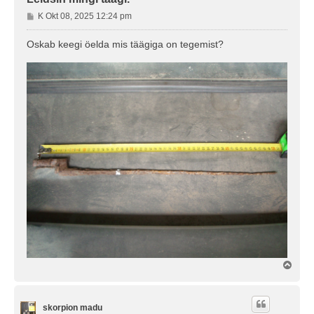
P
K Okt 08, 2025 12:24 pm
o
s
Oskab keegi öelda mis täägiga on tegemist?
t
i
t
u
s
Ü
l
e
s
skorpion madu