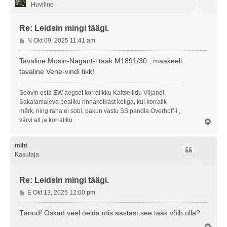
Huviline
Re: Leidsin mingi täägi.
P
N Okt 09, 2025 11:41 am
o
s
Tavaline Mosin-Nagant-i tääk M1891/30 , maakeeli,
t
tavaline Vene-vindi tikk!
i
t
Soovin osta EW aegset korralikku Kaitseliidu Viljandi
u
Sakalamaleva pealiku rinnakotkast ketiga, kui korralik
s
märk, ning raha ei sobi, pakun vastu SS pandla Overhoff-i ,
värvi all ja korraliku.
Ü
l
e
s
miht
Kasutaja
Re: Leidsin mingi täägi.
P
E Okt 13, 2025 12:00 pm
o
s
Tänud! Oskad veel öelda mis aastast see tääk võib olla?
t
Ü