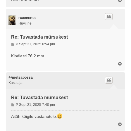
Ü
l
e
s
Baldhur88
Huviline
Re: Tuvastada mürsukest
P
P Sept 21, 2025 6:54 pm
o
s
Kindlasti 76,2 mm.
t
Ü
i
l
t
e
u
s
@metsapõssa
s
Kasutaja
Re: Tuvastada mürsukest
P
P Sept 21, 2025 7:40 pm
o
s
Aitäh kõigile vastanutele.
t
Ü
i
l
t