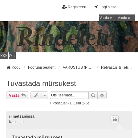
Registreeru
Logi sisse
Vaata vastamata teemasi
Vaata aktiivseid teemasid
KKK
Otsi
Kodu
Foorumi pealeht
VARUSTUS (PUNAARMEE) / EQUIPMENT (RED ARMY)
Relvastus & Tehnika/Armament & Technics
Tuvastada mürsukest
Otsi
Täiendatud Otsin
Vasta
7 Postitust •
1
. Leht
1
-st
@metsapõssa
Kasutaja
Tuvastada mürsukest