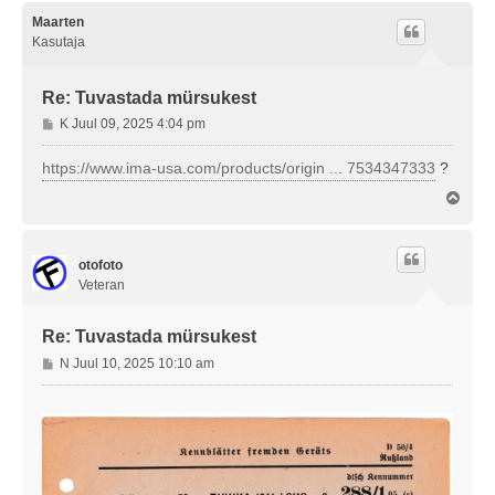
e
u
s
Maarten
s
Kasutaja
Re: Tuvastada mürsukest
P
K Juul 09, 2025 4:04 pm
o
s
https://www.ima-usa.com/products/origin ... 7534347333
?
t
Ü
i
l
t
e
u
s
s
otofoto
Veteran
Re: Tuvastada mürsukest
P
N Juul 10, 2025 10:10 am
o
s
t
i
t
u