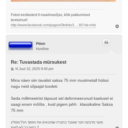
Fotod eestlastest II maailmasõjas, kõik pakkumised
teretulnud!
http://www.facebook.com/pages/Otofoto/1 ... 85?sk=info
Ü
l
e
s
Plönn
Huviline
Re: Tuvastada mürsukest
P
N Juul 10, 2025 9:40 pm
o
s
Mina näen siin tavalist saksa 75 mm mustmetall hülssi
t
nagu neid sõjaajal toodeti.
i
t
Seda millimeetrist täpsust sel deformeerunud kaelusel ei
u
saagi enam mõõta , kuid pigem jahh : klassikaline Saksa
s
75 mm
מוצר מדבקה חבר שעובד בחברה שמיבאים את המסך הנ'ל ממליץ
בחום רב לא לגעת ?