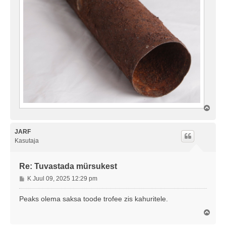
Ü
l
e
s
JARF
Kasutaja
Re: Tuvastada mürsukest
P
K Juul 09, 2025 12:29 pm
o
s
Peaks olema saksa toode trofee zis kahuritele.
t
Ü
i
l
t