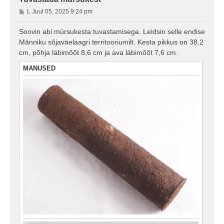
P
L Juul 05, 2025 9:24 pm
o
s
Soovin abi mürsukesta tuvastamisega. Leidsin selle endise
t
Männiku sõjaväelaagri territooriumilt. Kesta pikkus on 38,2
i
cm, põhja läbimõõt 8,6 cm ja ava läbimõõt 7,6 cm.
t
u
MANUSED
s