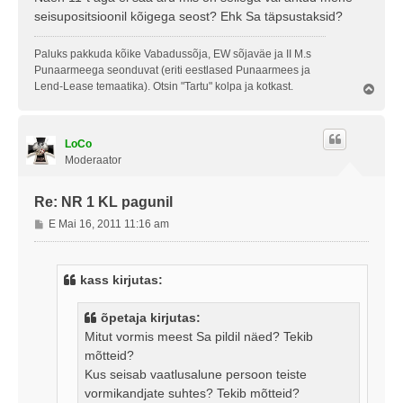
seisupositsioonil kõigega seost? Ehk Sa täpsustaksid?
Paluks pakkuda kõike Vabadussõja, EW sõjaväe ja II M.s
Punaarmeega seonduvat (eriti eestlased Punaarmees ja
Lend-Lease temaatika). Otsin "Tartu" kolpa ja kotkast.
Ü
l
e
s
LoCo
Moderaator
Re: NR 1 KL pagunil
P
E Mai 16, 2011 11:16 am
o
s
t
kass kirjutas:
i
t
õpetaja kirjutas:
u
Mitut vormis meest Sa pildil näed? Tekib
s
mõtteid?
Kus seisab vaatlusalune persoon teiste
vormikandjate suhtes? Tekib mõtteid?