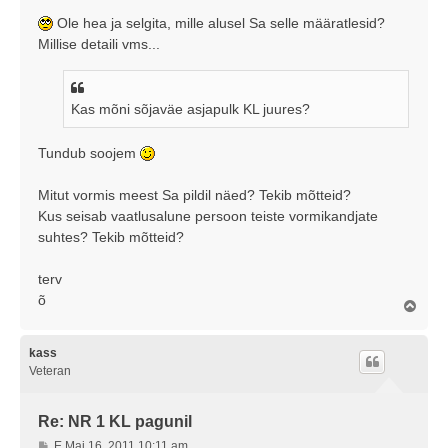
Ole hea ja selgita, mille alusel Sa selle määratlesid?
Millise detaili vms...
Kas mõni sõjaväe asjapulk KL juures?
Tundub soojem
Mitut vormis meest Sa pildil näed? Tekib mõtteid?
Kus seisab vaatlusalune persoon teiste vormikandjate
suhtes? Tekib mõtteid?
terv
õ
Ü
l
e
s
kass
Veteran
Re: NR 1 KL pagunil
P
E Mai 16, 2011 10:11 am