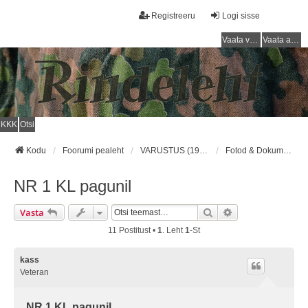
Registreeru
Logi sisse
Vaata vastamata teemasi
Vaata aktiivseid teemasid
KKK
Otsi
Kodu
Foorumi pealeht
VARUSTUS (1918 - 1940) / EQUIPMENT (1918 - 1940)
Fotod & Dokumendid/Photos & Documents
NR 1 KL pagunil
Otsi
Täiendatud Otsin
Vasta
11 Postitust •
1
. Leht
1
-st
kass
Veteran
NR 1 KL pagunil