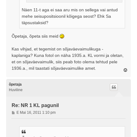
Näen 11-t aga ei saa aru mis on sellega vai antud
mehe seisupositsioonil kõigega seost? Ehk Sa
täpsustaksid?
Õpetaja, õpeta siis meid
Kas vihjad, et tegemist on sõjaväevaimulikuga -
kaplaniga? Kuna fotol on näha 1935.a. KL vormi ja oletan,
et on sõjaväevaimulik, siis peab foto olema tehtud pele
1936.a., mil taastati sõjaväevaimulike amet.
Ü
l
e
s
õpetaja
Huviline
Re: NR 1 KL pagunil
P
E Mai 16, 2011 1:10 pm
o
s
t
i