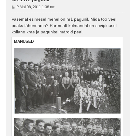
P
P Mai 08, 2011 1:38 am
o
s
Vasemal esimesel mehel on nr1 pagunil. Mida too veel
t
peaks tähendama? Paremalt kolmandal on suvipluusel
i
kollane krae ja pagunitel märgid peal.
t
u
MANUSED
s