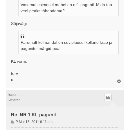
i
Vasemal esimesel mehel on nr1 pagunil. Mida too
t
veel peaks tähendama?
u
s
Sõjavägi.
Paremalt kolmandal on suvipluusel kollane krae ja
pagunitel märgid peal.
KL vorm.
terv
o
Ü
l
e
s
kass
Veteran
Re: NR 1 KL pagunil
P
P Mai 15, 2011 8:11 pm
o