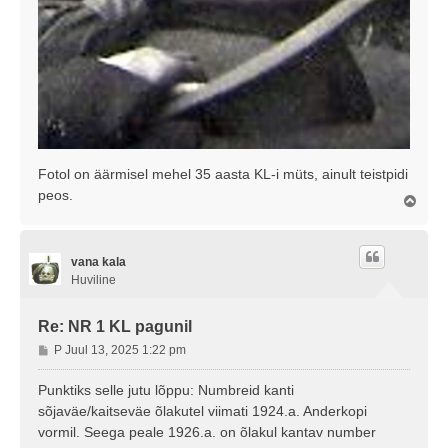
Fotol on äärmisel mehel 35 aasta KL-i müts, ainult teistpidi
peos.
Ü
l
e
s
vana kala
Huviline
Re: NR 1 KL pagunil
P
P Juul 13, 2025 1:22 pm
o
s
Punktiks selle jutu lõppu: Numbreid kanti
t
sõjaväe/kaitseväe õlakutel viimati 1924.a. Anderkopi
i
vormil. Seega peale 1926.a. on õlakul kantav number
t