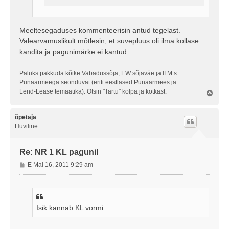
Meeltesegaduses kommenteerisin antud tegelast.
Valearvamuslikult mõtlesin, et suvepluus oli ilma kollase
kandita ja pagunimärke ei kantud.
Paluks pakkuda kõike Vabadussõja, EW sõjaväe ja II M.s
Punaarmeega seonduvat (eriti eestlased Punaarmees ja
Lend-Lease temaatika). Otsin "Tartu" kolpa ja kotkast.
Ü
l
e
s
õpetaja
Huviline
Re: NR 1 KL pagunil
P
E Mai 16, 2011 9:29 am
o
s
t
i
Isik kannab KL vormi.
t
u
s