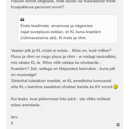
Palusin ennist selgitada, mille alusel Sa määratlesid meile
huvipakkuva persooni vormi?
Enda teadmiste, arvamuse ja nägemise
najal:suvepluusi eeldan, et KL kuna kraetärn
(rühmavanema abi), Kl müts ja rihm.
Vaatan pilti ja KL mütsi ei erista... Müts on, kuid milline?
Pluus ja rihm on nagu pluus ja rihm - ei midagi iseäralikku,
mis viitaks KL-le. Rihm võib viidata ka ohvitserile...
Kraetärn? Jah, sellega on tõepoolest keeruline - kuna pilt
on mustvalge!
Siinkohal tuletaksin meelde, et KL ametikoha tunnuseid
võis KL-i teenima saadetud ohvitser kanda ka KV vormil
Kui teaks, kust piirkonnast foto pärit - siis võiks mõtteid
edasi arendada...
terv
õ
Ü