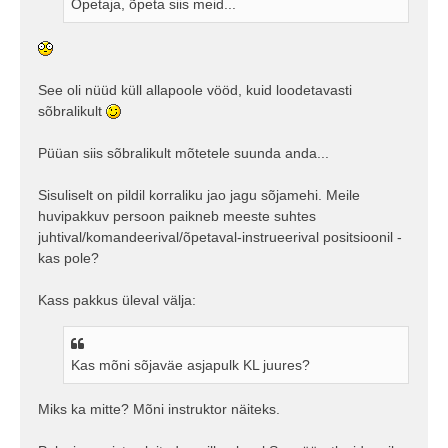
Õpetaja, õpeta siis meid...
t
u
s
See oli nüüd küll allapoole vööd, kuid loodetavasti
sõbralikult
Püüan siis sõbralikult mõtetele suunda anda...
Sisuliselt on pildil korraliku jao jagu sõjamehi. Meile
huvipakkuv persoon paikneb meeste suhtes
juhtival/komandeerival/õpetaval-instrueerival positsioonil -
kas pole?
Kass pakkus üleval välja:
Kas mõni sõjaväe asjapulk KL juures?
Miks ka mitte? Mõni instruktor näiteks.