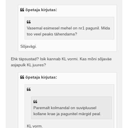
s
t
õpetaja kirjutas:
i
t
u
s
Vasemal esimesel mehel on nr1 pagunil. Mida
too veel peaks tähendama?
Sõjavägi.
Ehk täpsustad? Isik kannab KL vormi. Kas mõni sõjaväe
asjapulk KL juures?
õpetaja kirjutas:
Paremalt kolmandal on suvipluusel
kollane krae ja pagunitel märgid peal.
KL vorm.