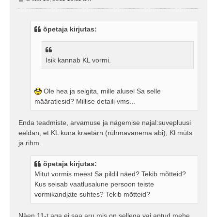
o
s
t
õpetaja kirjutas:
i
t
u
s
Isik kannab KL vormi.
Ole hea ja selgita, mille alusel Sa selle
määratlesid? Millise detaili vms...
Enda teadmiste, arvamuse ja nägemise najal:suvepluusi
eeldan, et KL kuna kraetärn (rühmavanema abi), Kl müts
ja rihm.
õpetaja kirjutas:
Mitut vormis meest Sa pildil näed? Tekib mõtteid?
Kus seisab vaatlusalune persoon teiste
vormikandjate suhtes? Tekib mõtteid?
Näen 11-t aga ei saa aru mis on sellega vai antud mehe