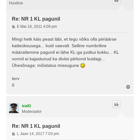
Huviline
Re: NR 1 KL pagunil
P
E Mai 16, 2011 4:09 pm
o
s
Mingi hetk käis peast läbi, et tegu võiks olla piiriäärse
t
katteüksusega... kuid vaevalt. Selline numbriline
i
määratlemine pagunil ei lähe KL-ga justkui kokku... KL
t
vormil ei kajastunud ka diviisi piirkond kuidagi...
u
Ühesõnaga: mõistatus missugune
s
terv
õ
Ü
l
e
s
ivalO
Moderaator
Re: NR 1 KL pagunil
P
L Jaan 14, 2017 7:03 pm
o