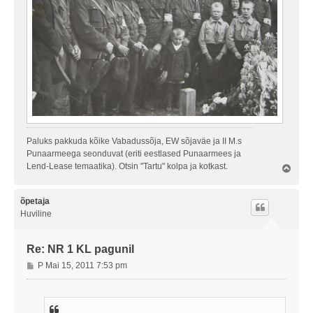
Paluks pakkuda kõike Vabadussõja, EW sõjaväe ja II M.s
Punaarmeega seonduvat (eriti eestlased Punaarmees ja
Lend-Lease temaatika). Otsin "Tartu" kolpa ja kotkast.
Ü
l
e
s
õpetaja
Huviline
Re: NR 1 KL pagunil
P
P Mai 15, 2011 7:53 pm
o
s
t