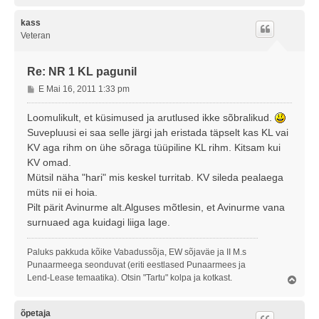
l
e
s
kass
Veteran
Re: NR 1 KL pagunil
P
E Mai 16, 2011 1:33 pm
o
s
Loomulikult, et küsimused ja arutlused ikke sõbralikud.
t
Suvepluusi ei saa selle järgi jah eristada täpselt kas KL vai
i
KV aga rihm on ühe sõraga tüüpiline KL rihm. Kitsam kui
t
KV omad.
u
Mütsil näha "hari" mis keskel turritab. KV sileda pealaega
s
müts nii ei hoia.
Pilt pärit Avinurme alt.Alguses mõtlesin, et Avinurme vana
surnuaed aga kuidagi liiga lage.
Paluks pakkuda kõike Vabadussõja, EW sõjaväe ja II M.s
Punaarmeega seonduvat (eriti eestlased Punaarmees ja
Lend-Lease temaatika). Otsin "Tartu" kolpa ja kotkast.
Ü
l
e
s
õpetaja