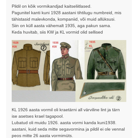
s
Pildil on kõik vormikandjad kaitseliitlased.
t
Pagunitel kanti kuni 1928 aastani tihtilugu numbreid, mis
i
tähistasid malevkonda, kompaniid, või muid allüksusi.
t
Siin on küll aasta vähemalt 1935, aga pakun sama.
u
Keda huvitab, siis KW ja KL vormid olid sellised
s
KL 1926 aasta vormil oli kraetärni all värviline lint ja tärn
ise asetses krael tagapool.
Lubatud oli muidu 1926. aasta vormi kanda kuni1938.
aastani, kuid seda mitte segavormina ja pildil ei ole vennal
peos mitte 26 aasta vormimüts.