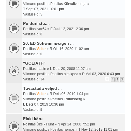
Viimane postitus Postitas
Kõrvaltvaataja
»
T Sept 07, 2021 10:01 pm
Vastuseid:
5
Puiduriistu....
Postitas
ivar64
» E Juul 12, 2021 2:36 pm
Vastuseid:
0
20. ED Schwimmwagen ...
Postitas
Veiler
» R Okt 16, 2020 11:02 am
Vastuseid:
0
"GOLIATH"
Postitas
masin
» L Dets 20, 2008 11:07 am
Viimane postitus Postitas
plekkpea
»
P Mai 03, 2020 6:43 pm
Vastuseid:
34
1
2
3
Tuvastada veljed ...
Postitas
Veiler
» R Dets 06, 2019 1:04 pm
Viimane postitus Postitas
Frundsberg
»
L Dets 07, 2019 10:36 pm
Vastuseid:
5
Flaki käru
Postitas
Üksik Hunt
» N Apr 24, 2008 7:52 pm
Viimane postitus Postitas
nemps
»
T Nov 12, 2019 11:01 pm