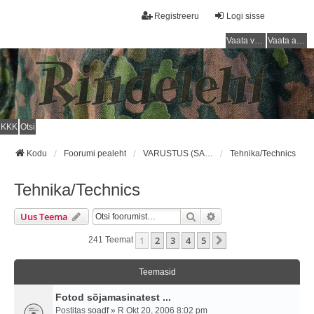
Registreeru
Logi sisse
Vaata vastamata teemasi
Vaata aktiivseid teemasid
KKK
Otsi
Kodu
Foorumi pealeht
VARUSTUS (SAKSA SÕJAVÄGI) / EQUIPMENT (GERMAN ARMY)
Tehnika/Technics
Tehnika/Technics
Otsi
Täiendatud Otsing
Uus Teema
1
2
3
4
5
Järgmine
241 Teemat
Teemasid
Fotod sõjamasinatest ...
Postitas
soadf
» R Okt 20, 2006 8:02 pm