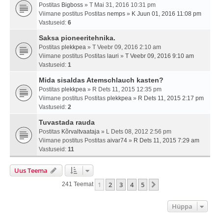
Postitas
Bigboss
» T Mai 31, 2016 10:31 pm
Viimane postitus Postitas
nemps
»
K Juun 01, 2016 11:08 pm
Vastuseid:
6
Saksa pioneeritehnika.
Postitas
plekkpea
» T Veebr 09, 2016 2:10 am
Viimane postitus Postitas
lauri
»
T Veebr 09, 2016 9:10 am
Vastuseid:
1
Mida sisaldas Atemschlauch kasten?
Postitas
plekkpea
» R Dets 11, 2015 12:35 pm
Viimane postitus Postitas
plekkpea
»
R Dets 11, 2015 2:17 pm
Vastuseid:
2
Tuvastada rauda
Postitas
Kõrvaltvaataja
» L Dets 08, 2012 2:56 pm
Viimane postitus Postitas
aivar74
»
R Dets 11, 2015 7:29 am
Vastuseid:
11
Uus Teema
1
2
3
4
5
Järgmine
241 Teemat
Hüppa