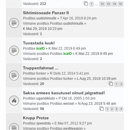
Vastuseid:
212
1
12
13
14
15
…
Sihtimisseade Panzer II
Postitas
uudishimulik
» T Apr 16, 2019 8:24 pm
Viimane postitus Postitas
uudishimulik
»
K Mai 29, 2019 10:23 pm
Vastuseid:
1
Tuvastada luuk!
Postitas
ivalO
» K Mai 22, 2019 6:49 pm
Viimane postitus Postitas
ivalO
»
K Mai 22, 2019 8:49 pm
Vastuseid:
2
Truppenfahrrad ...
Postitas
funker
» R Dets 12, 2014 5:41 pm
Viimane postitus Postitas
funker
»
L Aug 25, 2018 10:39 pm
Vastuseid:
20
1
2
Saksa armees kasutusel olnud jalgrattad!
Postitas
ugandiklubi
» P Okt 16, 2005 1:03 pm
Viimane postitus Postitas
wessel
»
N Aug 23, 2018 5:48 am
Vastuseid:
56
1
2
3
4
Krupp Protze
Postitas
speedsta
» E Mai 07, 2012 9:27 pm
Viimane postitus Postitas
eestileegion
»