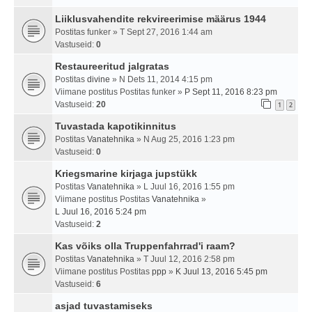
Liiklusvahendite rekvireerimise määrus 1944
Postitas
funker
» T Sept 27, 2016 1:44 am
Vastuseid:
0
Restaureeritud jalgratas
Postitas
divine
» N Dets 11, 2014 4:15 pm
Viimane postitus Postitas
funker
»
P Sept 11, 2016 8:23 pm
Vastuseid:
20
1
2
Tuvastada kapotikinnitus
Postitas
Vanatehnika
» N Aug 25, 2016 1:23 pm
Vastuseid:
0
Kriegsmarine kirjaga jupstükk
Postitas
Vanatehnika
» L Juul 16, 2016 1:55 pm
Viimane postitus Postitas
Vanatehnika
»
L Juul 16, 2016 5:24 pm
Vastuseid:
2
Kas võiks olla Truppenfahrrad'i raam?
Postitas
Vanatehnika
» T Juul 12, 2016 2:58 pm
Viimane postitus Postitas
ppp
»
K Juul 13, 2016 5:45 pm
Vastuseid:
6
asjad tuvastamiseks