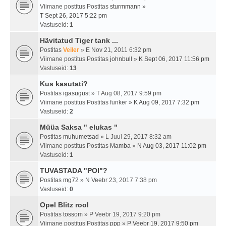
Viimane postitus Postitas
sturmmann
»
T Sept 26, 2017 5:22 pm
Vastuseid:
1
Hävitatud Tiger tank ...
Postitas
Veiler
» E Nov 21, 2011 6:32 pm
Viimane postitus Postitas
johnbull
»
K Sept 06, 2017 11:56 pm
Vastuseid:
13
Kus kasutati?
Postitas
igasugust
» T Aug 08, 2017 9:59 pm
Viimane postitus Postitas
funker
»
K Aug 09, 2017 7:32 pm
Vastuseid:
2
Müüa Saksa " elukas "
Postitas
muhumetsad
» L Juul 29, 2017 8:32 am
Viimane postitus Postitas
Mamba
»
N Aug 03, 2017 11:02 pm
Vastuseid:
1
TUVASTADA "POI"?
Postitas
mg72
» N Veebr 23, 2017 7:38 pm
Vastuseid:
0
Opel Blitz rool
Postitas
tossom
» P Veebr 19, 2017 9:20 pm
Viimane postitus Postitas
ppp
»
P Veebr 19, 2017 9:50 pm