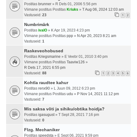
Postitas
brunner
» R Dets 01, 2006 5:56 pm
Viimane postitus Postitas
Kriuks
»
T Aug 06, 2024 12:03 am
Vastuseid:
23
1
2
Numbrimärk
Postitas
ivalO
» K Apr 19, 2023 4:23 pm
Viimane postitus Postitas
ppp
»
N Apr 20, 2023 8:21 am
Vastuseid:
1
Raskeveohobused
Postitas
Kriegsmarine
» E Veebr 01, 2010 3:40 pm
Viimane postitus Postitas
Taaviw126
»
R Dets 17, 2021 6:55 pm
Vastuseid:
88
1
2
3
4
5
6
Kohtla raudtee kahur
Postitas
renx90
» L Juun 09, 2012 6:23 pm
Viimane postitus Postitas
udu
»
P Nov 14, 2021 11:12 pm
Vastuseid:
7
Mis saksa võti ja sihiku/obtika hoidja?
Postitas
igasugust
» T Sept 28, 2021 7:16 pm
Vastuseid:
0
Flzg. Mechaniker
Postitas
speedsta
» E Sept 06, 2021 9:59 pm