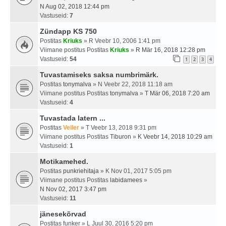
N Aug 02, 2018 12:44 pm
Vastuseid:
7
Zündapp KS 750
Postitas
Kriuks
» R Veebr 10, 2006 1:41 pm
Viimane postitus Postitas
Kriuks
»
R Mär 16, 2018 12:28 pm
Vastuseid:
54
1
2
3
4
Tuvastamiseks saksa numbrimärk.
Postitas
tonymalva
» N Veebr 22, 2018 11:18 am
Viimane postitus Postitas
tonymalva
»
T Mär 06, 2018 7:20 am
Vastuseid:
4
Tuvastada latern ...
Postitas
Veiler
» T Veebr 13, 2018 9:31 pm
Viimane postitus Postitas
Tiburon
»
K Veebr 14, 2018 10:29 am
Vastuseid:
1
Motikamehed.
Postitas
punkriehitaja
» K Nov 01, 2017 5:05 pm
Viimane postitus Postitas
labidamees
»
N Nov 02, 2017 3:47 pm
Vastuseid:
11
jänesekõrvad
Postitas
funker
» L Juul 30, 2016 5:20 pm