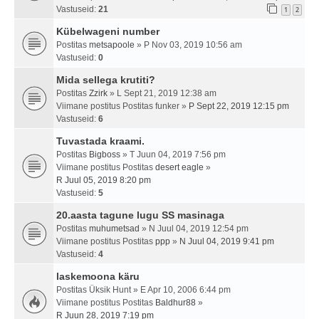
Vastuseid:
21
1
2
Kübelwageni number
Postitas
metsapoole
» P Nov 03, 2019 10:56 am
Vastuseid:
0
Mida sellega krutiti?
Postitas
Zzirk
» L Sept 21, 2019 12:38 am
Viimane postitus Postitas
funker
»
P Sept 22, 2019 12:15 pm
Vastuseid:
6
Tuvastada kraami.
Postitas
Bigboss
» T Juun 04, 2019 7:56 pm
Viimane postitus Postitas
desert eagle
»
R Juul 05, 2019 8:20 pm
Vastuseid:
5
20.aasta tagune lugu SS masinaga
Postitas
muhumetsad
» N Juul 04, 2019 12:54 pm
Viimane postitus Postitas
ppp
»
N Juul 04, 2019 9:41 pm
Vastuseid:
4
laskemoona käru
Postitas
Üksik Hunt
» E Apr 10, 2006 6:44 pm
Viimane postitus Postitas
Baldhur88
»
R Juun 28, 2019 7:19 pm