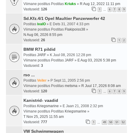
Viimane postitus Postitas
Kriuks
»
R Aug 12, 2022 11:11 pm
Vastuseid:
126
1
6
7
8
9
…
Sd.Kfz.4/1 Opel Maultier Panzerwerfer 42
Postitas
ivalO
» E Dets 31, 2007 4:33 pm
Viimane postitus Postitas
Flakipoiss38
»
N Aug 06, 2026 8:55 pm
Vastuseid:
26
1
2
BMW R71 pildid
Postitas
JARF
» K Juul 08, 2026 12:28 pm
Viimane postitus Postitas
JARF
»
E Aug 03, 2026 5:38 pm
Vastuseid:
3
rso ...
Postitas
Veiler
» P Sept 11, 2005 2:56 pm
Viimane postitus Postitas
metsma
»
R Juul 17, 2026 8:08 am
Vastuseid:
120
1
6
7
8
9
…
Kanistrid- vaadid
Postitas
Kriegsmarine
» E Jaan 21, 2008 2:32 pm
Viimane postitus Postitas
Kriegsmarine
»
T Nov 25, 2025 11:55 am
Vastuseid:
777
1
49
50
51
52
…
VW Schwimmwagen