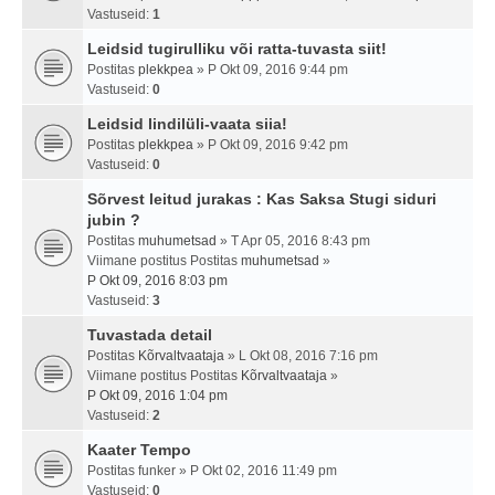
Vastuseid:
1
Leidsid tugirulliku või ratta-tuvasta siit!
Postitas
plekkpea
» P Okt 09, 2016 9:44 pm
Vastuseid:
0
Leidsid lindilüli-vaata siia!
Postitas
plekkpea
» P Okt 09, 2016 9:42 pm
Vastuseid:
0
Sõrvest leitud jurakas : Kas Saksa Stugi siduri
jubin ?
Postitas
muhumetsad
» T Apr 05, 2016 8:43 pm
Viimane postitus Postitas
muhumetsad
»
P Okt 09, 2016 8:03 pm
Vastuseid:
3
Tuvastada detail
Postitas
Kõrvaltvaataja
» L Okt 08, 2016 7:16 pm
Viimane postitus Postitas
Kõrvaltvaataja
»
P Okt 09, 2016 1:04 pm
Vastuseid:
2
Kaater Tempo
Postitas
funker
» P Okt 02, 2016 11:49 pm
Vastuseid:
0