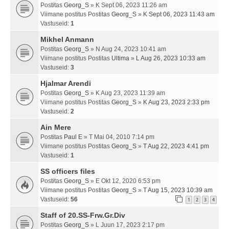
Postitas
Georg_S
» K Sept 06, 2023 11:26 am
Viimane postitus Postitas
Georg_S
»
K Sept 06, 2023 11:43 am
Vastuseid:
1
Mikhel Anmann
Postitas
Georg_S
» N Aug 24, 2023 10:41 am
Viimane postitus Postitas
Ultima
»
L Aug 26, 2023 10:33 am
Vastuseid:
3
Hjalmar Arendi
Postitas
Georg_S
» K Aug 23, 2023 11:39 am
Viimane postitus Postitas
Georg_S
»
K Aug 23, 2023 2:33 pm
Vastuseid:
2
Ain Mere
Postitas
Paul E
» T Mai 04, 2010 7:14 pm
Viimane postitus Postitas
Georg_S
»
T Aug 22, 2023 4:41 pm
Vastuseid:
1
SS officers files
Postitas
Georg_S
» E Okt 12, 2020 6:53 pm
Viimane postitus Postitas
Georg_S
»
T Aug 15, 2023 10:39 am
Vastuseid:
56
1
2
3
4
Staff of 20.SS-Frw.Gr.Div
Postitas
Georg_S
» L Juun 17, 2023 2:17 pm