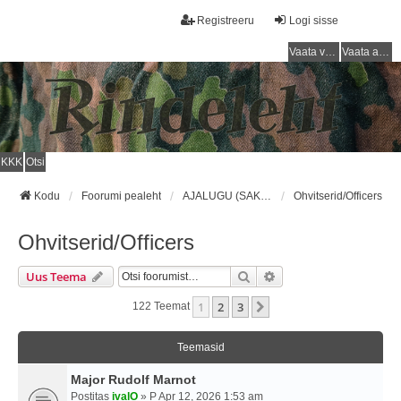
Registreeru
Logi sisse
Vaata vastamata teemasi
Vaata aktiivseid teemasid
KKK
Otsi
Kodu
Foorumi pealeht
AJALUGU (SAKSA SÕJAVÄGI) / HISTORY (GERMAN ARMY)
Ohvitserid/Officers
Ohvitserid/Officers
Otsi
Täiendatud Otsing
Uus Teema
1
2
3
Järgmine
122 Teemat
Teemasid
Major Rudolf Marnot
Postitas
ivalO
» P Apr 12, 2026 1:53 am