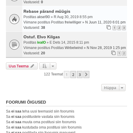
Vastuseid:
0
Rebase pärand müügis
Postitas
aksel90
» R Aug 30, 2019 8:55 pm
Viimane postitus Postitas
freiwilliger
»
N Juun 11, 2020 6:01 pm
Vastuseid:
38
1
2
3
Ostuf. Elvo Kilgas
Postitas
ivalO
» E Dets 14, 2015 8:11 pm
Viimane postitus Postitas
Wirbelwind
»
N Nov 28, 2019 1:25 pm
Vastuseid:
20
1
2
Uus Teema
1
2
3
Järgmine
122 Teemat
Hüppa
FOORUMI ÕIGUSED
Sa
ei saa
teha uusi teemasid siin foorumis
Sa
ei saa
postitustele vastata siin foorumis
Sa
ei saa
muuta oma postitusi siin foorumis
Sa
ei saa
kustutada oma postitusi siin foorumis
Sa
ei saa
postitada siin foorumis manuseid