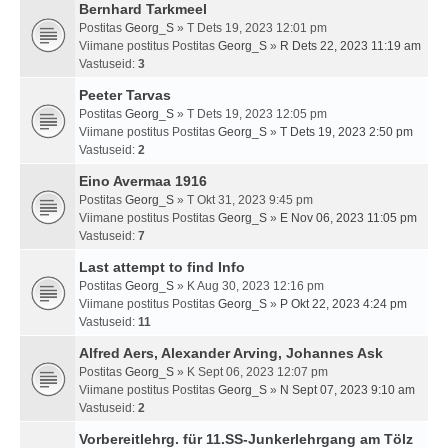
Bernhard Tarkmeel
Postitas
Georg_S
» T Dets 19, 2023 12:01 pm
Viimane postitus Postitas
Georg_S
»
R Dets 22, 2023 11:19 am
Vastuseid:
3
Peeter Tarvas
Postitas
Georg_S
» T Dets 19, 2023 12:05 pm
Viimane postitus Postitas
Georg_S
»
T Dets 19, 2023 2:50 pm
Vastuseid:
2
Eino Avermaa 1916
Postitas
Georg_S
» T Okt 31, 2023 9:45 pm
Viimane postitus Postitas
Georg_S
»
E Nov 06, 2023 11:05 pm
Vastuseid:
7
Last attempt to find Info
Postitas
Georg_S
» K Aug 30, 2023 12:16 pm
Viimane postitus Postitas
Georg_S
»
P Okt 22, 2023 4:24 pm
Vastuseid:
11
Alfred Aers, Alexander Arving, Johannes Ask
Postitas
Georg_S
» K Sept 06, 2023 12:07 pm
Viimane postitus Postitas
Georg_S
»
N Sept 07, 2023 9:10 am
Vastuseid:
2
Vorbereitlehrg. für 11.SS-Junkerlehrgang am Tölz