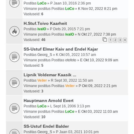
Postitas
LoCo
» P Jaan 10, 2016 2:36 pm
Viimane postitus Postitas
LoCo
»
K Nov 02, 2022 8:21 pm
Vastuseid:
6
H.Stuf.Toivo Kaarheit
Postitas
ivalO
» P Dets 20, 2015 7:21 pm
Viimane postitus Postitas
ivalO
»
N Okt 27, 2022 7:38 pm
Vastuseid:
46
1
2
3
4
SS-Ustuf Elmar Kaiv and Endel Kajar
Postitas
Georg_S
» K Okt 05, 2022 10:57 am
Viimane postitus Postitas
otofoto
»
E Okt 10, 2022 9:09 am
Vastuseid:
5
Lipnik Voldemar Kaasik ...
Postitas
Veiler
» R Sept 30, 2022 11:50 am
Viimane postitus Postitas
Veiler
»
P Okt 09, 2022 2:21 pm
Vastuseid:
3
Hauptmann Arnold Evert
Postitas
LoCo
» L Sept 16, 2006 3:13 pm
Viimane postitus Postitas
LoCo
»
E Okt 03, 2022 11:03 am
Vastuseid:
10
SS-Ustuf Endel Balder
Postitas
Georg_S
» P Jaan 03, 2021 10:01 pm