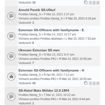
Vastuseid:
32
1
2
3
Arnold Pastik SS-UStuf
Postitas
Georg_S
» P Mai 16, 2021 2:37 pm
Viimane postitus Postitas
Georg_S
»
P Mai 16, 2021 6:16 pm
Vastuseid:
3
Estonian SS-Officers with familyname - E
Postitas
Georg_S
» R Mai 14, 2021 10:27 pm
Viimane postitus Postitas
skulmars
»
L Mai 15, 2021 7:32 pm
Vastuseid:
6
Uknown Estonian SS men
Postitas
Georg_S
» N Mai 13, 2021 9:47 pm
Viimane postitus Postitas
PKJ
»
R Mai 14, 2021 10:56 pm
Vastuseid:
7
Estonian SS-Officers with familyname - H
Postitas
Georg_S
» R Apr 09, 2021 7:12 pm
Viimane postitus Postitas
PKJ
»
R Mai 14, 2021 10:55 pm
Vastuseid:
42
1
2
3
SS-Hstuf Mats Mölder 12.9.1904
Postitas
Georg_S
» T Mai 11, 2021 10:22 am
Viimane postitus Postitas
PKJ
»
R Mai 14, 2021 6:44 pm
Vastuseid:
1