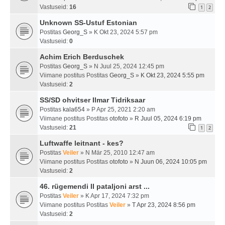
Vastuseid:
16
1
2
Unknown SS-Ustuf Estonian
Postitas
Georg_S
» K Okt 23, 2024 5:57 pm
Vastuseid:
0
Achim Erich Berduschek
Postitas
Georg_S
» N Juul 25, 2024 12:45 pm
Viimane postitus Postitas
Georg_S
»
K Okt 23, 2024 5:55 pm
Vastuseid:
2
SS/SD ohvitser Ilmar Tidriksaar
Postitas
kala654
» P Apr 25, 2021 2:20 am
Viimane postitus Postitas
otofoto
»
R Juul 05, 2024 6:19 pm
Vastuseid:
21
1
2
Luftwaffe leitnant - kes?
Postitas
Veiler
» N Mär 25, 2010 12:47 am
Viimane postitus Postitas
otofoto
»
N Juun 06, 2024 10:05 pm
Vastuseid:
2
46. rügemendi II pataljoni arst ...
Postitas
Veiler
» K Apr 17, 2024 7:32 pm
Viimane postitus Postitas
Veiler
»
T Apr 23, 2024 8:56 pm
Vastuseid:
2