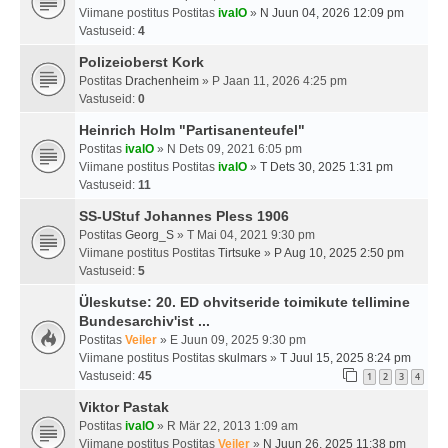
Viimane postitus Postitas
ivalO
»
N Juun 04, 2026 12:09 pm
Vastuseid:
4
Polizeioberst Kork
Postitas
Drachenheim
» P Jaan 11, 2026 4:25 pm
Vastuseid:
0
Heinrich Holm "Partisanenteufel"
Postitas
ivalO
» N Dets 09, 2021 6:05 pm
Viimane postitus Postitas
ivalO
»
T Dets 30, 2025 1:31 pm
Vastuseid:
11
SS-UStuf Johannes Pless 1906
Postitas
Georg_S
» T Mai 04, 2021 9:30 pm
Viimane postitus Postitas
Tirtsuke
»
P Aug 10, 2025 2:50 pm
Vastuseid:
5
Üleskutse: 20. ED ohvitseride toimikute tellimine
Bundesarchiv'ist ...
Postitas
Veiler
» E Juun 09, 2025 9:30 pm
Viimane postitus Postitas
skulmars
»
T Juul 15, 2025 8:24 pm
Vastuseid:
45
1
2
3
4
Viktor Pastak
Postitas
ivalO
» R Mär 22, 2013 1:09 am
Viimane postitus Postitas
Veiler
»
N Juun 26, 2025 11:38 pm