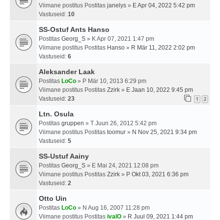
Viimane postitus Postitas
janelys
»
E Apr 04, 2022 5:42 pm
Vastuseid:
10
SS-Ostuf Ants Hanso
Postitas
Georg_S
» K Apr 07, 2021 1:47 pm
Viimane postitus Postitas
Hanso
»
R Mär 11, 2022 2:02 pm
Vastuseid:
6
Aleksander Laak
Postitas
LoCo
» P Mär 10, 2013 6:29 pm
Viimane postitus Postitas
Zzirk
»
E Jaan 10, 2022 9:45 pm
Vastuseid:
23
1
2
Ltn. Osula
Postitas
gruppen
» T Juun 26, 2012 5:42 pm
Viimane postitus Postitas
toomur
»
N Nov 25, 2021 9:34 pm
Vastuseid:
5
SS-Ustuf Aainy
Postitas
Georg_S
» E Mai 24, 2021 12:08 pm
Viimane postitus Postitas
Zzirk
»
P Okt 03, 2021 6:36 pm
Vastuseid:
2
Otto Uin
Postitas
LoCo
» N Aug 16, 2007 11:28 pm
Viimane postitus Postitas
ivalO
»
R Juul 09, 2021 1:44 pm