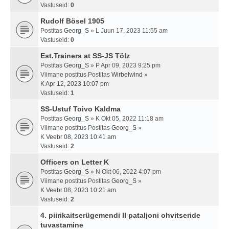
Vastuseid:
0
Rudolf Bösel 1905
Postitas
Georg_S
» L Juun 17, 2023 11:55 am
Vastuseid:
0
Est.Trainers at SS-JS Tölz
Postitas
Georg_S
» P Apr 09, 2023 9:25 pm
Viimane postitus Postitas
Wirbelwind
»
K Apr 12, 2023 10:07 pm
Vastuseid:
1
SS-Ustuf Toivo Kaldma
Postitas
Georg_S
» K Okt 05, 2022 11:18 am
Viimane postitus Postitas
Georg_S
»
K Veebr 08, 2023 10:41 am
Vastuseid:
2
Officers on Letter K
Postitas
Georg_S
» N Okt 06, 2022 4:07 pm
Viimane postitus Postitas
Georg_S
»
K Veebr 08, 2023 10:21 am
Vastuseid:
2
4. piirikaitserügemendi II pataljoni ohvitseride
tuvastamine