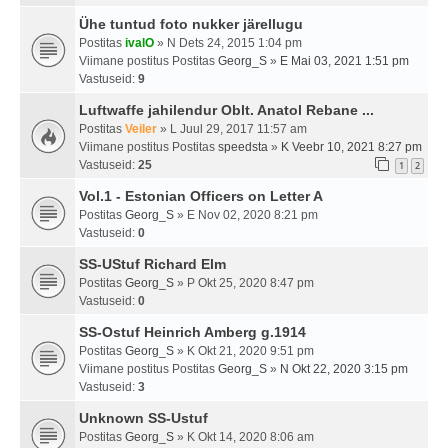
Ühe tuntud foto nukker järellugu
Postitas
ivalO
» N Dets 24, 2015 1:04 pm
Viimane postitus Postitas
Georg_S
»
E Mai 03, 2021 1:51 pm
Vastuseid:
9
Luftwaffe jahilendur Oblt. Anatol Rebane ...
Postitas
Veiler
» L Juul 29, 2017 11:57 am
Viimane postitus Postitas
speedsta
»
K Veebr 10, 2021 8:27 pm
Vastuseid:
25
1
2
Vol.1 - Estonian Officers on Letter A
Postitas
Georg_S
» E Nov 02, 2020 8:21 pm
Vastuseid:
0
SS-UStuf Richard Elm
Postitas
Georg_S
» P Okt 25, 2020 8:47 pm
Vastuseid:
0
SS-Ostuf Heinrich Amberg g.1914
Postitas
Georg_S
» K Okt 21, 2020 9:51 pm
Viimane postitus Postitas
Georg_S
»
N Okt 22, 2020 3:15 pm
Vastuseid:
3
Unknown SS-Ustuf
Postitas
Georg_S
» K Okt 14, 2020 8:06 am