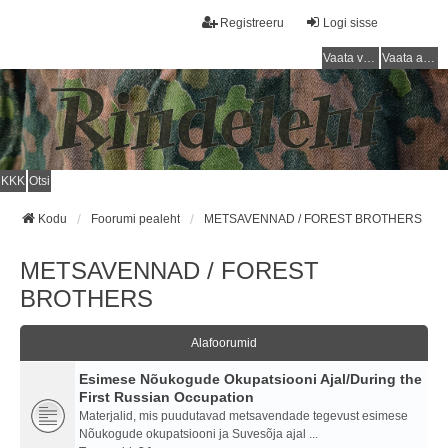
Registreeru
Logi sisse
Vaata vastamata teemasi
Vaata aktiivseid teemasid
KKK
Otsi
Kodu
Foorumi pealeht
METSAVENNAD / FOREST BROTHERS
METSAVENNAD / FOREST
BROTHERS
Alafoorumid
Esimese Nõukogude Okupatsiooni Ajal/During the
First Russian Occupation
Materjalid, mis puudutavad metsavendade tegevust esimese
Nõukogude okupatsiooni ja Suvesõja ajal ...