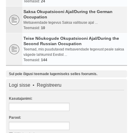
Teemasid:
24
Saksa Okupatsiooni Ajal/During the German
Occupation
Metsavendade tegevus Saksa valitsuse ajal ...
Teemasid:
10
Teise Nõukogude Okupatsiooni Ajal/During the
Second Russian Occupation
Teemad, mis puudutavad metsavendade tegevust peale saksa
vägede lahkumist Eestist ...
Teemasid:
144
Sul pole õigusi teemade lugemiseks selles foorumis.
Logi sisse
•
Registreeru
Kasutajanimi:
Parool: