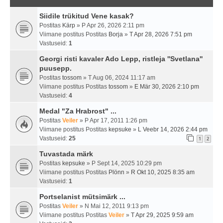
Siidile trükitud Vene kasak?
Postitas
Kärp
» P Apr 26, 2026 2:11 pm
Viimane postitus Postitas
Borja
»
T Apr 28, 2026 7:51 pm
Vastuseid:
1
Georgi risti kavaler Ado Lepp, ristleja ''Svetlana''
puusepp.
Postitas
tossom
» T Aug 06, 2024 11:17 am
Viimane postitus Postitas
tossom
»
E Mär 30, 2026 2:10 pm
Vastuseid:
4
Medal "Za Hrabrost" ...
Postitas
Veiler
» P Apr 17, 2011 1:26 pm
Viimane postitus Postitas
kepsuke
»
L Veebr 14, 2026 2:44 pm
Vastuseid:
25
1
2
Tuvastada märk
Postitas
kepsuke
» P Sept 14, 2025 10:29 pm
Viimane postitus Postitas
Plönn
»
R Okt 10, 2025 8:35 am
Vastuseid:
1
Portselanist mütsimärk ...
Postitas
Veiler
» N Mai 12, 2011 9:13 pm
Viimane postitus Postitas
Veiler
»
T Apr 29, 2025 9:59 am