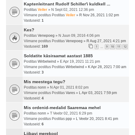
Kaptenleitnant Rudolf Schiller'i kuldkell ...
Postitas
Veiler
» N Sept 02, 2021 12:36 pm
Viimane postitus Postitas
Veiler
»
R Nov 26, 2021 1:02 pm
Vastuseid:
1
Kes?
Postitas
Venepoeg
» N Juun 09, 2016 4:06 pm
Viimane postitus Postitas
Venepoeg
»
R Aug 27, 2021 4:21 pm
Vastuseid:
169
1
9
10
11
12
…
Soldatite käsiraamat aastast 1885
Postitas
Wirbelwind
» E Apr 19, 2021 11:21 pm
Viimane postitus Postitas
Wirbelwind
»
K Apr 28, 2021 7:00 am
Vastuseid:
3
Mis meestega tegu?
Postitas
nonn
» N Apr 01, 2021 8:02 pm
Viimane postitus Postitas
Vares
»
L Apr 03, 2021 7:59 pm
Vastuseid:
4
Mis ordenid-medalid Saaremaa mehel
Postitas
nonn
» T Veebr 02, 2021 6:29 pm
Viimane postitus Postitas
ppp
»
L Veebr 20, 2021 8:41 pm
Vastuseid:
6
Liibavi merekool