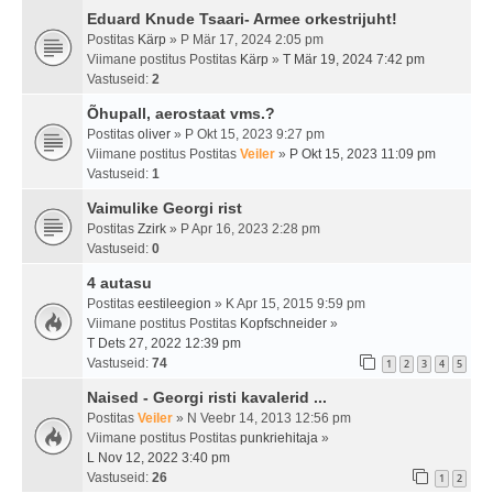
Eduard Knude Tsaari- Armee orkestrijuht!
Postitas
Kärp
» P Mär 17, 2024 2:05 pm
Viimane postitus Postitas
Kärp
»
T Mär 19, 2024 7:42 pm
Vastuseid:
2
Õhupall, aerostaat vms.?
Postitas
oliver
» P Okt 15, 2023 9:27 pm
Viimane postitus Postitas
Veiler
»
P Okt 15, 2023 11:09 pm
Vastuseid:
1
Vaimulike Georgi rist
Postitas
Zzirk
» P Apr 16, 2023 2:28 pm
Vastuseid:
0
4 autasu
Postitas
eestileegion
» K Apr 15, 2015 9:59 pm
Viimane postitus Postitas
Kopfschneider
»
T Dets 27, 2022 12:39 pm
Vastuseid:
74
1
2
3
4
5
Naised - Georgi risti kavalerid ...
Postitas
Veiler
» N Veebr 14, 2013 12:56 pm
Viimane postitus Postitas
punkriehitaja
»
L Nov 12, 2022 3:40 pm
Vastuseid:
26
1
2