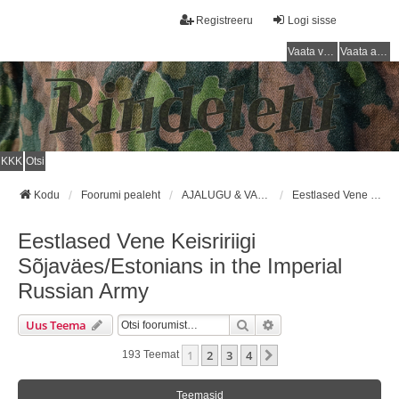
Registreeru
Logi sisse
Vaata vastamata teemasi
Vaata aktiivseid teemasid
KKK
Otsi
Kodu
Foorumi pealeht
AJALUGU & VARUSTUS (1710 - 1918) / HISTORY & EQUIPMENT (1710 - 1918)
Eestlased Vene Keisririigi Sõjaväes/Estonians in the Imperial Russian Army
Eestlased Vene Keisririigi
Sõjaväes/Estonians in the Imperial
Russian Army
Otsi
Täiendatud Otsing
Uus Teema
1
2
3
4
Järgmine
193 Teemat
Teemasid