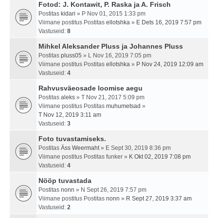
Fotod: J. Kontawit, P. Raska ja A. Frisch
Postitas
kidari
» P Nov 01, 2015 1:33 pm
Viimane postitus Postitas
ellotshka
»
E Dets 16, 2019 7:57 pm
Vastuseid:
8
Mihkel Aleksander Pluss ja Johannes Pluss
Postitas
pluss05
» L Nov 16, 2019 7:05 pm
Viimane postitus Postitas
ellotshka
»
P Nov 24, 2019 12:09 am
Vastuseid:
4
Rahvusväeosade loomise aegu
Postitas
aleks
» T Nov 21, 2017 5:09 pm
Viimane postitus Postitas
muhumetsad
»
T Nov 12, 2019 3:11 am
Vastuseid:
3
Foto tuvastamiseks.
Postitas
Äss Weermaht
» E Sept 30, 2019 8:36 pm
Viimane postitus Postitas
funker
»
K Okt 02, 2019 7:08 pm
Vastuseid:
4
Nööp tuvastada
Postitas
nonn
» N Sept 26, 2019 7:57 pm
Viimane postitus Postitas
nonn
»
R Sept 27, 2019 3:37 am
Vastuseid:
2