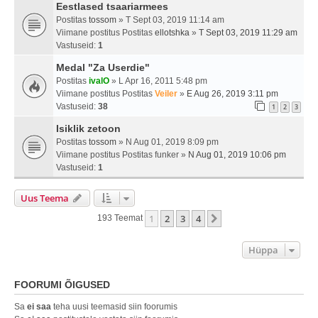
Eestlased tsaariarmees
Postitas
tossom
» T Sept 03, 2019 11:14 am
Viimane postitus Postitas
ellotshka
»
T Sept 03, 2019 11:29 am
Vastuseid:
1
Medal "Za Userdie"
Postitas
ivalO
» L Apr 16, 2011 5:48 pm
Viimane postitus Postitas
Veiler
»
E Aug 26, 2019 3:11 pm
Vastuseid:
38
1
2
3
Isiklik zetoon
Postitas
tossom
» N Aug 01, 2019 8:09 pm
Viimane postitus Postitas
funker
»
N Aug 01, 2019 10:06 pm
Vastuseid:
1
Uus Teema
1
2
3
4
Järgmine
193 Teemat
Hüppa
FOORUMI ÕIGUSED
Sa
ei saa
teha uusi teemasid siin foorumis