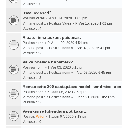
Vastuseid:
0
Izmailovlased?
Postitas
Vares
» N Mai 14, 2020 11:03 pm
Viimane postitus Postitas
Vares
»
R Mai 15, 2020 1:02 pm
Vastuseid:
4
Ripats rinnataskust paistmas.
Postitas
nonn
» P Veebr 09, 2020 4:54 pm
Viimane postitus Postitas
nonn
»
T Apr 07, 2020 6:41 pm
Vastuseid:
2
Väike nõelaga rinnamärk?
Postitas
nonn
» T Mär 03, 2020 5:13 pm
Viimane postitus Postitas
nonn
»
T Mär 03, 2020 6:45 pm
Vastuseid:
2
Romanovite 300 aastapäeva medali kandmise luba
Postitas
nonn
» K Jaan 08, 2020 7:50 pm
Viimane postitus Postitas
nonn
»
T Jaan 21, 2020 10:20 pm
Vastuseid:
3
Väeüksuse lühendiga potikaas ...
Postitas
Veiler
» T Jaan 07, 2020 3:13 pm
Vastuseid:
0