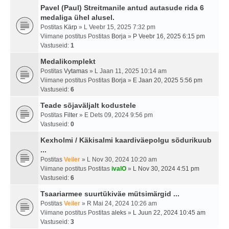
Pavel (Paul) Streitmanile antud autasude rida 6
medaliga ühel alusel.
Postitas
Kärp
» L Veebr 15, 2025 7:32 pm
Viimane postitus Postitas
Borja
»
P Veebr 16, 2025 6:15 pm
Vastuseid:
1
Medalikomplekt
Postitas
Vytamas
» L Jaan 11, 2025 10:14 am
Viimane postitus Postitas
Borja
»
E Jaan 20, 2025 5:56 pm
Vastuseid:
6
Teade sõjaväljalt kodustele
Postitas
Filter
» E Dets 09, 2024 9:56 pm
Vastuseid:
0
Kexholmi / Käkisalmi kaardiväepolgu sõdurikuub
...
Postitas
Veiler
» L Nov 30, 2024 10:20 am
Viimane postitus Postitas
ivalO
»
L Nov 30, 2024 4:51 pm
Vastuseid:
6
Tsaariarmee suurtükiväe mütsimärgid ...
Postitas
Veiler
» R Mai 24, 2024 10:26 am
Viimane postitus Postitas
aleks
»
L Juun 22, 2024 10:45 am
Vastuseid:
3