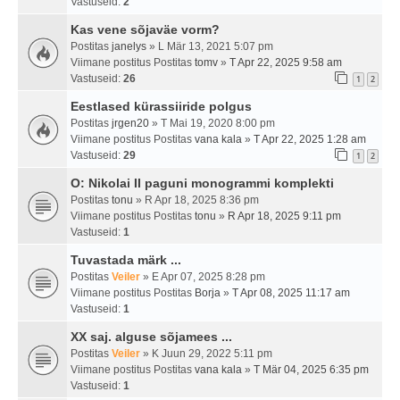
Vastuseid:
2
Kas vene sõjaväe vorm?
Postitas
janelys
» L Mär 13, 2021 5:07 pm
Viimane postitus Postitas
tomv
»
T Apr 22, 2025 9:58 am
Vastuseid:
26
1
2
Eestlased kürassiiride polgus
Postitas
jrgen20
» T Mai 19, 2020 8:00 pm
Viimane postitus Postitas
vana kala
»
T Apr 22, 2025 1:28 am
Vastuseid:
29
1
2
O: Nikolai II paguni monogrammi komplekti
Postitas
tonu
» R Apr 18, 2025 8:36 pm
Viimane postitus Postitas
tonu
»
R Apr 18, 2025 9:11 pm
Vastuseid:
1
Tuvastada märk ...
Postitas
Veiler
» E Apr 07, 2025 8:28 pm
Viimane postitus Postitas
Borja
»
T Apr 08, 2025 11:17 am
Vastuseid:
1
XX saj. alguse sõjamees ...
Postitas
Veiler
» K Juun 29, 2022 5:11 pm
Viimane postitus Postitas
vana kala
»
T Mär 04, 2025 6:35 pm
Vastuseid:
1