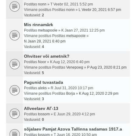
Postitas
nonn
» T Veebr 02, 2021 5:52 pm
Viimane postitus Postitas
nonn
»
L Veebr 20, 2021 6:57 pm
Vastuseid:
2
Mis rinnamärk
Postitas
metsapoole
» K Jaan 27, 2021 12:25 pm
Viimane postitus Postitas
metsapoole
»
N Jaan 28, 2021 6:40 pm
Vastuseid:
4
Ohvitser või ametnik?
Postitas
Noor
» K Aug 12, 2020 6:40 pm
Viimane postitus Postitas
Venepoeg
»
P Aug 23, 2020 8:21 pm
Vastuseid:
5
Pagunid tuvastada
Postitas
aleks
» R Juul 31, 2020 10:17 pm
Viimane postitus Postitas
Borja
»
K Aug 12, 2020 2:29 pm
Vastuseid:
3
Allveelaev АГ-13
Postitas
tossom
» E Juun 29, 2020 4:12 pm
Vastuseid:
0
sõjalaev Pamjat Azova Tallinna sadamas 1917.a
Postitas
tossom
» T Juun 16, 2020 10:50 am