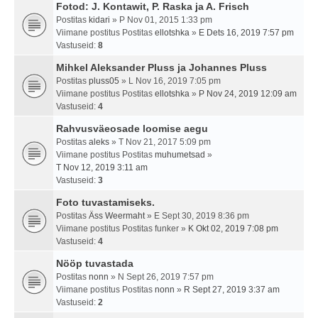
Fotod: J. Kontawit, P. Raska ja A. Frisch
Postitas
kidari
» P Nov 01, 2015 1:33 pm
Viimane postitus Postitas
ellotshka
»
E Dets 16, 2019 7:57 pm
Vastuseid:
8
Mihkel Aleksander Pluss ja Johannes Pluss
Postitas
pluss05
» L Nov 16, 2019 7:05 pm
Viimane postitus Postitas
ellotshka
»
P Nov 24, 2019 12:09 am
Vastuseid:
4
Rahvusväeosade loomise aegu
Postitas
aleks
» T Nov 21, 2017 5:09 pm
Viimane postitus Postitas
muhumetsad
»
T Nov 12, 2019 3:11 am
Vastuseid:
3
Foto tuvastamiseks.
Postitas
Äss Weermaht
» E Sept 30, 2019 8:36 pm
Viimane postitus Postitas
funker
»
K Okt 02, 2019 7:08 pm
Vastuseid:
4
Nööp tuvastada
Postitas
nonn
» N Sept 26, 2019 7:57 pm
Viimane postitus Postitas
nonn
»
R Sept 27, 2019 3:37 am
Vastuseid:
2