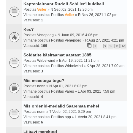
Kaptenleitnant Rudolf Schiller'i kuldkell ...
Postitas
Veiler
» N Sept 02, 2021 12:36 pm
Viimane postitus Postitas
Veiler
»
R Nov 26, 2021 1:02 pm
Vastuseid:
1
Kes?
Postitas
Venepoeg
» N Juun 09, 2016 4:06 pm
Viimane postitus Postitas
Venepoeg
»
R Aug 27, 2021 4:21 pm
Vastuseid:
169
1
9
10
11
12
…
Soldatite käsiraamat aastast 1885
Postitas
Wirbelwind
» E Apr 19, 2021 11:21 pm
Viimane postitus Postitas
Wirbelwind
»
K Apr 28, 2021 7:00 am
Vastuseid:
3
Mis meestega tegu?
Postitas
nonn
» N Apr 01, 2021 8:02 pm
Viimane postitus Postitas
Vares
»
L Apr 03, 2021 7:59 pm
Vastuseid:
4
Mis ordenid-medalid Saaremaa mehel
Postitas
nonn
» T Veebr 02, 2021 6:29 pm
Viimane postitus Postitas
ppp
»
L Veebr 20, 2021 8:41 pm
Vastuseid:
6
Liibavi merekool