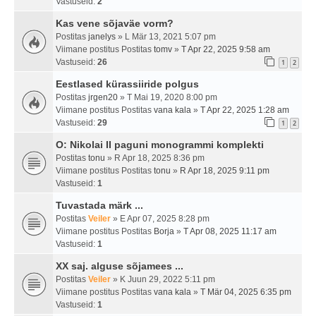
Vastuseid:
2
Kas vene sõjaväe vorm?
Postitas
janelys
» L Mär 13, 2021 5:07 pm
Viimane postitus Postitas
tomv
»
T Apr 22, 2025 9:58 am
Vastuseid:
26
1
2
Eestlased kürassiiride polgus
Postitas
jrgen20
» T Mai 19, 2020 8:00 pm
Viimane postitus Postitas
vana kala
»
T Apr 22, 2025 1:28 am
Vastuseid:
29
1
2
O: Nikolai II paguni monogrammi komplekti
Postitas
tonu
» R Apr 18, 2025 8:36 pm
Viimane postitus Postitas
tonu
»
R Apr 18, 2025 9:11 pm
Vastuseid:
1
Tuvastada märk ...
Postitas
Veiler
» E Apr 07, 2025 8:28 pm
Viimane postitus Postitas
Borja
»
T Apr 08, 2025 11:17 am
Vastuseid:
1
XX saj. alguse sõjamees ...
Postitas
Veiler
» K Juun 29, 2022 5:11 pm
Viimane postitus Postitas
vana kala
»
T Mär 04, 2025 6:35 pm
Vastuseid:
1