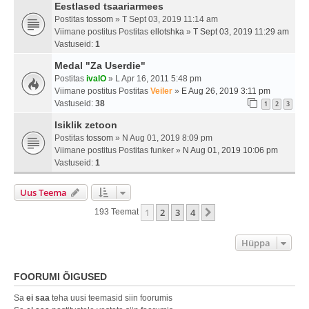
Eestlased tsaariarmees
Postitas
tossom
» T Sept 03, 2019 11:14 am
Viimane postitus Postitas
ellotshka
»
T Sept 03, 2019 11:29 am
Vastuseid:
1
Medal "Za Userdie"
Postitas
ivalO
» L Apr 16, 2011 5:48 pm
Viimane postitus Postitas
Veiler
»
E Aug 26, 2019 3:11 pm
Vastuseid:
38
1
2
3
Isiklik zetoon
Postitas
tossom
» N Aug 01, 2019 8:09 pm
Viimane postitus Postitas
funker
»
N Aug 01, 2019 10:06 pm
Vastuseid:
1
Uus Teema
1
2
3
4
Järgmine
193 Teemat
Hüppa
FOORUMI ÕIGUSED
Sa
ei saa
teha uusi teemasid siin foorumis