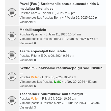
Pavel (Paul) Streitmanile antud autasude rida 6
medaliga ühel alusel.
Postitas
Kärp
» L Veebr 15, 2025 7:32 pm
Viimane postitus Postitas
Borja
»
P Veebr 16, 2025 6:15 pm
Vastuseid:
1
Medalikomplekt
Postitas
Vytamas
» L Jaan 11, 2025 10:14 am
Viimane postitus Postitas
Borja
»
E Jaan 20, 2025 5:56 pm
Vastuseid:
6
Teade sõjaväljalt kodustele
Postitas
Filter
» E Dets 09, 2024 9:56 pm
Vastuseid:
0
Kexholmi / Käkisalmi kaardiväepolgu sõdurikuub
...
Postitas
Veiler
» L Nov 30, 2024 10:20 am
Viimane postitus Postitas
ivalO
»
L Nov 30, 2024 4:51 pm
Vastuseid:
6
Tsaariarmee suurtükiväe mütsimärgid ...
Postitas
Veiler
» R Mai 24, 2024 10:26 am
Viimane postitus Postitas
aleks
»
L Juun 22, 2024 10:45 am
Vastuseid:
3