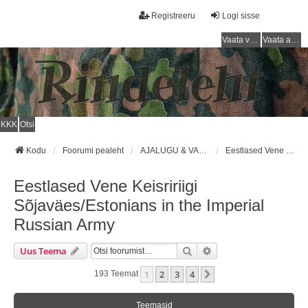
Registreeru
Logi sisse
Vaata vastamata teemasi
Vaata aktiivseid teemasid
KKK
Otsi
Kodu
Foorumi pealeht
AJALUGU & VARUSTUS (1710 - 1918) / HISTORY & EQUIPMENT (1710 - 1918)
Eestlased Vene Keisririigi Sõjaväes/Estonians in the Imperial Russian Army
Eestlased Vene Keisririigi
Sõjaväes/Estonians in the Imperial
Russian Army
Otsi
Täiendatud Otsing
Uus Teema
1
2
3
4
Järgmine
193 Teemat
Teemasid