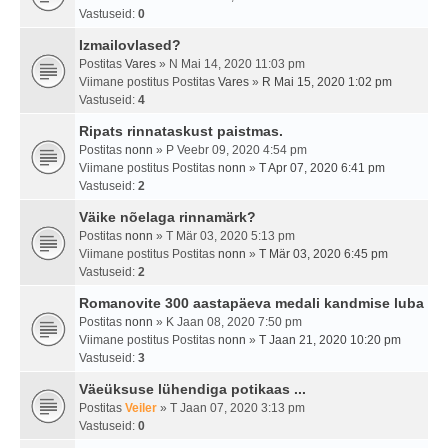
Vastuseid:
0
Izmailovlased?
Postitas
Vares
» N Mai 14, 2020 11:03 pm
Viimane postitus Postitas
Vares
»
R Mai 15, 2020 1:02 pm
Vastuseid:
4
Ripats rinnataskust paistmas.
Postitas
nonn
» P Veebr 09, 2020 4:54 pm
Viimane postitus Postitas
nonn
»
T Apr 07, 2020 6:41 pm
Vastuseid:
2
Väike nõelaga rinnamärk?
Postitas
nonn
» T Mär 03, 2020 5:13 pm
Viimane postitus Postitas
nonn
»
T Mär 03, 2020 6:45 pm
Vastuseid:
2
Romanovite 300 aastapäeva medali kandmise luba
Postitas
nonn
» K Jaan 08, 2020 7:50 pm
Viimane postitus Postitas
nonn
»
T Jaan 21, 2020 10:20 pm
Vastuseid:
3
Väeüksuse lühendiga potikaas ...
Postitas
Veiler
» T Jaan 07, 2020 3:13 pm
Vastuseid:
0