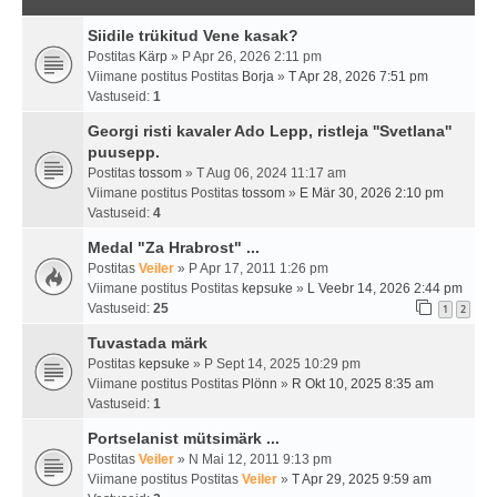
Siidile trükitud Vene kasak?
Postitas
Kärp
» P Apr 26, 2026 2:11 pm
Viimane postitus Postitas
Borja
»
T Apr 28, 2026 7:51 pm
Vastuseid:
1
Georgi risti kavaler Ado Lepp, ristleja ''Svetlana''
puusepp.
Postitas
tossom
» T Aug 06, 2024 11:17 am
Viimane postitus Postitas
tossom
»
E Mär 30, 2026 2:10 pm
Vastuseid:
4
Medal "Za Hrabrost" ...
Postitas
Veiler
» P Apr 17, 2011 1:26 pm
Viimane postitus Postitas
kepsuke
»
L Veebr 14, 2026 2:44 pm
Vastuseid:
25
1
2
Tuvastada märk
Postitas
kepsuke
» P Sept 14, 2025 10:29 pm
Viimane postitus Postitas
Plönn
»
R Okt 10, 2025 8:35 am
Vastuseid:
1
Portselanist mütsimärk ...
Postitas
Veiler
» N Mai 12, 2011 9:13 pm
Viimane postitus Postitas
Veiler
»
T Apr 29, 2025 9:59 am