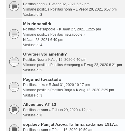
Postitas
nonn
» T Veebr 02, 2021 5:52 pm
Viimane postitus Postitas
nonn
»
L Veebr 20, 2021 6:57 pm
Vastuseid:
2
Mis rinnamärk
Postitas
metsapoole
» K Jaan 27, 2021 12:25 pm
Viimane postitus Postitas
metsapoole
»
N Jaan 28, 2021 6:40 pm
Vastuseid:
4
Ohvitser või ametnik?
Postitas
Noor
» K Aug 12, 2020 6:40 pm
Viimane postitus Postitas
Venepoeg
»
P Aug 23, 2020 8:21 pm
Vastuseid:
5
Pagunid tuvastada
Postitas
aleks
» R Juul 31, 2020 10:17 pm
Viimane postitus Postitas
Borja
»
K Aug 12, 2020 2:29 pm
Vastuseid:
3
Allveelaev АГ-13
Postitas
tossom
» E Juun 29, 2020 4:12 pm
Vastuseid:
0
sõjalaev Pamjat Azova Tallinna sadamas 1917.a
Postitas
tossom
» T Juun 16, 2020 10:50 am