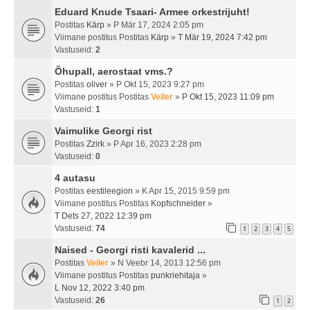
Eduard Knude Tsaari- Armee orkestrijuht!
Postitas
Kärp
» P Mär 17, 2024 2:05 pm
Viimane postitus Postitas
Kärp
»
T Mär 19, 2024 7:42 pm
Vastuseid:
2
Õhupall, aerostaat vms.?
Postitas
oliver
» P Okt 15, 2023 9:27 pm
Viimane postitus Postitas
Veiler
»
P Okt 15, 2023 11:09 pm
Vastuseid:
1
Vaimulike Georgi rist
Postitas
Zzirk
» P Apr 16, 2023 2:28 pm
Vastuseid:
0
4 autasu
Postitas
eestileegion
» K Apr 15, 2015 9:59 pm
Viimane postitus Postitas
Kopfschneider
»
T Dets 27, 2022 12:39 pm
Vastuseid:
74
1
2
3
4
5
Naised - Georgi risti kavalerid ...
Postitas
Veiler
» N Veebr 14, 2013 12:56 pm
Viimane postitus Postitas
punkriehitaja
»
L Nov 12, 2022 3:40 pm
Vastuseid:
26
1
2