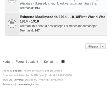
sõjaväes - üksused, isikud, fotod, varustus, aumärgid jne.
Teemasid:
193
Esimene Maailmasõda 1914 - 1918/First World War
1914 - 1918
Teemad, mis seotud eestlastega Esimeses maailmasõjas
Teemasid:
147
Hüppa
Kodu
Foorumi pealeht
Kontakt
Arendas
phpBB
® Forum Software © phpBB Limited
Estonian translation by phpBB Eesti [Exabot] © 2008*-2020
Style
we_universal
created by INVENTEA & v12mike
Privaatsus
|
Kasutajatingimused