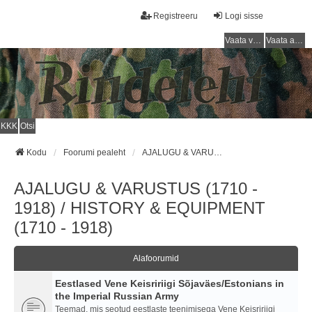
Registreeru
Logi sisse
Vaata vastamata teemasi
Vaata aktiivseid teemasid
KKK
Otsi
Kodu
Foorumi pealeht
AJALUGU & VARUSTUS (1710 - 1918) / HISTORY & EQUIPMENT (1710 - 1918)
AJALUGU & VARUSTUS (1710 -
1918) / HISTORY & EQUIPMENT
(1710 - 1918)
Alafoorumid
Eestlased Vene Keisririigi Sõjaväes/Estonians in
the Imperial Russian Army
Teemad, mis seotud eestlaste teenimisega Vene Keisririigi