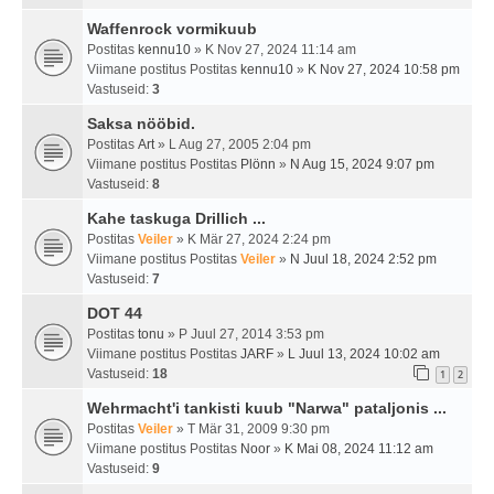
Waffenrock vormikuub
Postitas
kennu10
» K Nov 27, 2024 11:14 am
Viimane postitus Postitas
kennu10
»
K Nov 27, 2024 10:58 pm
Vastuseid:
3
Saksa nööbid.
Postitas
Art
» L Aug 27, 2005 2:04 pm
Viimane postitus Postitas
Plönn
»
N Aug 15, 2024 9:07 pm
Vastuseid:
8
Kahe taskuga Drillich ...
Postitas
Veiler
» K Mär 27, 2024 2:24 pm
Viimane postitus Postitas
Veiler
»
N Juul 18, 2024 2:52 pm
Vastuseid:
7
DOT 44
Postitas
tonu
» P Juul 27, 2014 3:53 pm
Viimane postitus Postitas
JARF
»
L Juul 13, 2024 10:02 am
Vastuseid:
18
1
2
Wehrmacht'i tankisti kuub "Narwa" pataljonis ...
Postitas
Veiler
» T Mär 31, 2009 9:30 pm
Viimane postitus Postitas
Noor
»
K Mai 08, 2024 11:12 am
Vastuseid:
9