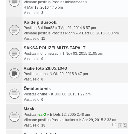
Viimane postitus Postitas
labidamees
»
R Mär 18, 2016 4:45 pm
Vastuseid:
3
Koide pidusöök.
Postitas
Baldhur88
» T Apr 01, 2014 8:57 pm
Viimane postitus Postitas
Plönn
»
P Dets 06, 2015 6:00 pm
Vastuseid:
11
SAKSA POLIZEI MÜTS TAPALT
Postitas
muhumetsad
» T Nov 03, 2015 11:05 am
Vastuseid:
0
Väike foto 28.05.1943
Postitas
nonn
» N Okt 29, 2015 8:47 pm
Vastuseid:
0
Õmblustarvik
Postitas
divine
» K Juul 08, 2015 1:22 pm
Vastuseid:
0
Mask
Postitas
ivalO
» E Dets 12, 2005 2:48 am
Viimane postitus Postitas
funker
»
K Apr 29, 2015 2:33 am
Vastuseid:
18
1
2