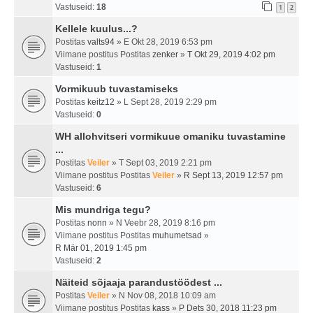
Vastuseid:
18
1
2
Kellele kuulus...?
Postitas
valts94
» E Okt 28, 2019 6:53 pm
Viimane postitus Postitas
zenker
»
T Okt 29, 2019 4:02 pm
Vastuseid:
1
Vormikuub tuvastamiseks
Postitas
keitz12
» L Sept 28, 2019 2:29 pm
Vastuseid:
0
WH allohvitseri vormikuue omaniku tuvastamine
...
Postitas
Veiler
» T Sept 03, 2019 2:21 pm
Viimane postitus Postitas
Veiler
»
R Sept 13, 2019 12:57 pm
Vastuseid:
6
Mis mundriga tegu?
Postitas
nonn
» N Veebr 28, 2019 8:16 pm
Viimane postitus Postitas
muhumetsad
»
R Mär 01, 2019 1:45 pm
Vastuseid:
2
Näiteid sõjaaja parandustöödest ...
Postitas
Veiler
» N Nov 08, 2018 10:09 am
Viimane postitus Postitas
kass
»
P Dets 30, 2018 11:23 pm