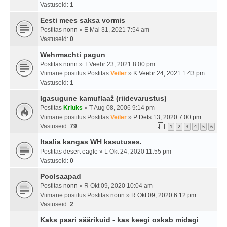
Vastuseid:
1
Eesti mees saksa vormis
Postitas
nonn
» E Mai 31, 2021 7:54 am
Vastuseid:
0
Wehrmachti pagun
Postitas
nonn
» T Veebr 23, 2021 8:00 pm
Viimane postitus Postitas
Veiler
»
K Veebr 24, 2021 1:43 pm
Vastuseid:
1
Igasugune kamuflaaž (riidevarustus)
Postitas
Kriuks
» T Aug 08, 2006 9:14 pm
Viimane postitus Postitas
Veiler
»
P Dets 13, 2020 7:00 pm
Vastuseid:
79
1
2
3
4
5
6
Itaalia kangas WH kasutuses.
Postitas
desert eagle
» L Okt 24, 2020 11:55 pm
Vastuseid:
0
Poolsaapad
Postitas
nonn
» R Okt 09, 2020 10:04 am
Viimane postitus Postitas
nonn
»
R Okt 09, 2020 6:12 pm
Vastuseid:
2
Kaks paari säärikuid - kas keegi oskab midagi