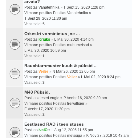
arvata?
Postitas
Vanatehnika
» T Sept 15, 2020 1:28 pm
Viimane postitus Postitas
Vanatehnika
»
T Sept 29, 2020 11:30 am
Vastuseid:
5
Orkestri vormiriietus jne ...
Postitas
Kriuks
» L Mai 30, 2020 4:14 pm
Viimane postitus Postitas
muhumetsad
»
L Mai 30, 2020 10:59 pm
Vastuseid:
1
Rauchtarnmuster kuub & püksid ...
Postitas
Veiler
» N Mär 26, 2020 12:05 pm
Viimane postitus Postitas
Veiler
»
L Mai 02, 2020 8:24 pm
Vastuseid:
3
M43 Püksid.
Postitas
desert eagle
» P Veebr 16, 2020 9:39 pm
Viimane postitus Postitas
freiwilliger
»
E Veebr 17, 2020 11:20 pm
Vastuseid:
2
Eestlased RAD i teenistuses
Postitas
ivalO
» L Aug 12, 2006 11:55 pm
Viimane postitus Postitas
metssiga
»
K Nov 27, 2019 10:43 am