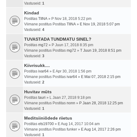
Vastuseid:
1
Kindad
Postitas
TIINA
» P Nov 18, 2018 5:22 pm
Viimane postitus Postitas
TIINA
»
E Nov 19, 2018 5:07 pm
Vastuseid:
4
TUVASTADA TUNDMATU SINEL?
Postitas
mg72
» P Juun 17, 2018 8:35 pm
Viimane postitus Postitas
mg72
»
T Juun 19, 2018 8:51 pm
Vastuseid:
3
Kiivrisukk....
Postitas
ivar64
» E Apr 30, 2018 1:56 pm
Viimane postitus Postitas
ivar64
»
E Mai 07, 2018 2:15 pm
Vastuseid:
2
Huvitav müts
Postitas
tauri
» L Jaan 27, 2018 9:18 pm
Viimane postitus Postitas
nonn
»
P Jaan 28, 2018 12:25 pm
Vastuseid:
1
Meditsiiniõdede riietus
Postitas
ets19700
» E Aug 14, 2017 10:04 am
Viimane postitus Postitas
funker
»
E Aug 14, 2017 2:26 pm
Vastuseid:
1