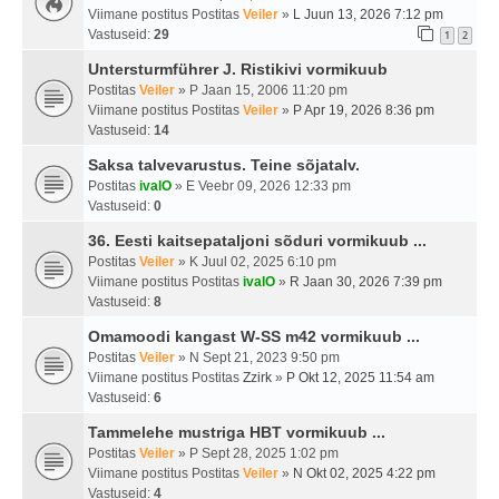
Viimane postitus Postitas
Veiler
»
L Juun 13, 2026 7:12 pm
Vastuseid:
29
1
2
Untersturmführer J. Ristikivi vormikuub
Postitas
Veiler
» P Jaan 15, 2006 11:20 pm
Viimane postitus Postitas
Veiler
»
P Apr 19, 2026 8:36 pm
Vastuseid:
14
Saksa talvevarustus. Teine sõjatalv.
Postitas
ivalO
» E Veebr 09, 2026 12:33 pm
Vastuseid:
0
36. Eesti kaitsepataljoni sõduri vormikuub ...
Postitas
Veiler
» K Juul 02, 2025 6:10 pm
Viimane postitus Postitas
ivalO
»
R Jaan 30, 2026 7:39 pm
Vastuseid:
8
Omamoodi kangast W-SS m42 vormikuub ...
Postitas
Veiler
» N Sept 21, 2023 9:50 pm
Viimane postitus Postitas
Zzirk
»
P Okt 12, 2025 11:54 am
Vastuseid:
6
Tammelehe mustriga HBT vormikuub ...
Postitas
Veiler
» P Sept 28, 2025 1:02 pm
Viimane postitus Postitas
Veiler
»
N Okt 02, 2025 4:22 pm
Vastuseid:
4