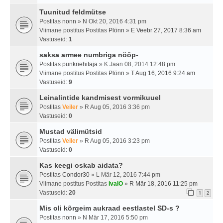
Tuunitud feldmütse
Postitas
nonn
» N Okt 20, 2016 4:31 pm
Viimane postitus Postitas
Plönn
»
E Veebr 27, 2017 8:36 am
Vastuseid:
1
saksa armee numbriga nööp-
Postitas
punkriehitaja
» K Jaan 08, 2014 12:48 pm
Viimane postitus Postitas
Plönn
»
T Aug 16, 2016 9:24 am
Vastuseid:
9
Leinalintide kandmisest vormikuuel
Postitas
Veiler
» R Aug 05, 2016 3:36 pm
Vastuseid:
0
Mustad välimütsid
Postitas
Veiler
» R Aug 05, 2016 3:23 pm
Vastuseid:
0
Kas keegi oskab aidata?
Postitas
Condor30
» L Mär 12, 2016 7:44 pm
Viimane postitus Postitas
ivalO
»
R Mär 18, 2016 11:25 pm
Vastuseid:
20
1
2
Mis oli kõrgeim aukraad eestlastel SD-s ?
Postitas
nonn
» N Mär 17, 2016 5:50 pm