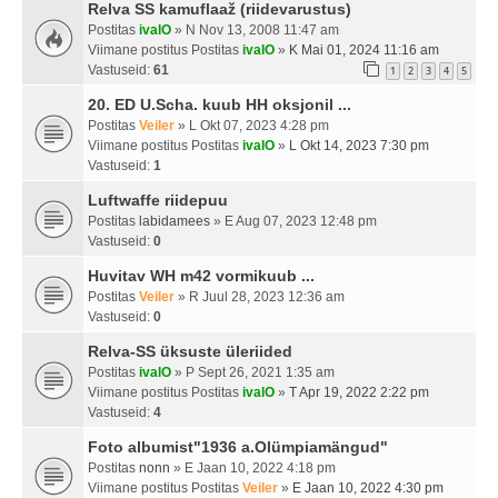
Relva SS kamuflaaž (riidevarustus)
Postitas
ivalO
» N Nov 13, 2008 11:47 am
Viimane postitus Postitas
ivalO
»
K Mai 01, 2024 11:16 am
Vastuseid:
61
1
2
3
4
5
20. ED U.Scha. kuub HH oksjonil ...
Postitas
Veiler
» L Okt 07, 2023 4:28 pm
Viimane postitus Postitas
ivalO
»
L Okt 14, 2023 7:30 pm
Vastuseid:
1
Luftwaffe riidepuu
Postitas
labidamees
» E Aug 07, 2023 12:48 pm
Vastuseid:
0
Huvitav WH m42 vormikuub ...
Postitas
Veiler
» R Juul 28, 2023 12:36 am
Vastuseid:
0
Relva-SS üksuste üleriided
Postitas
ivalO
» P Sept 26, 2021 1:35 am
Viimane postitus Postitas
ivalO
»
T Apr 19, 2022 2:22 pm
Vastuseid:
4
Foto albumist"1936 a.Olümpiamängud"
Postitas
nonn
» E Jaan 10, 2022 4:18 pm
Viimane postitus Postitas
Veiler
»
E Jaan 10, 2022 4:30 pm