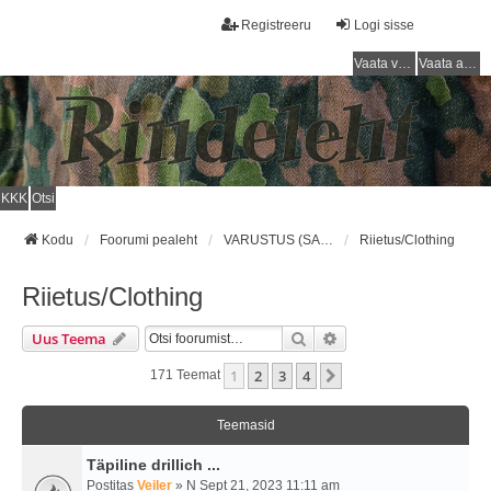
Registreeru
Logi sisse
Vaata vastamata teemasi
Vaata aktiivseid teemasid
KKK
Otsi
Kodu
Foorumi pealeht
VARUSTUS (SAKSA SÕJAVÄGI) / EQUIPMENT (GERMAN ARMY)
Riietus/Clothing
Riietus/Clothing
Otsi
Täiendatud Otsing
Uus Teema
1
2
3
4
Järgmine
171 Teemat
Teemasid
Täpiline drillich ...
Postitas
Veiler
» N Sept 21, 2023 11:11 am