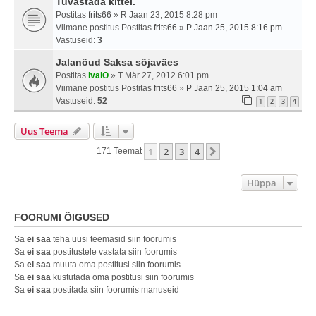
Tuvastada kittel.
Postitas
frits66
» R Jaan 23, 2015 8:28 pm
Viimane postitus Postitas
frits66
»
P Jaan 25, 2015 8:16 pm
Vastuseid:
3
Jalanõud Saksa sõjaväes
Postitas
ivalO
» T Mär 27, 2012 6:01 pm
Viimane postitus Postitas
frits66
»
P Jaan 25, 2015 1:04 am
Vastuseid:
52
1
2
3
4
Uus Teema
1
2
3
4
Järgmine
171 Teemat
Hüppa
FOORUMI ÕIGUSED
Sa
ei saa
teha uusi teemasid siin foorumis
Sa
ei saa
postitustele vastata siin foorumis
Sa
ei saa
muuta oma postitusi siin foorumis
Sa
ei saa
kustutada oma postitusi siin foorumis
Sa
ei saa
postitada siin foorumis manuseid