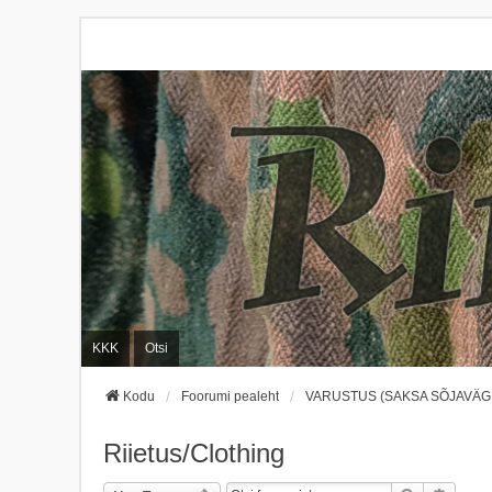
KKK
Otsi
Kodu
Foorumi pealeht
VARUSTUS (SAKSA SÕJAVÄGI
Riietus/Clothing