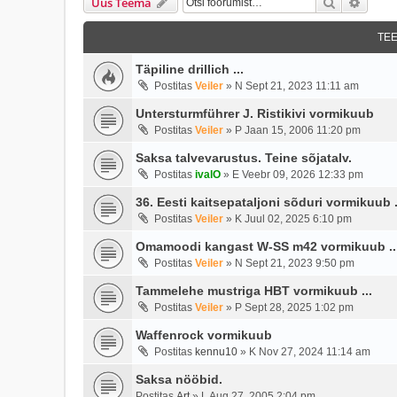
Otsi
Täien
Uus Teema
TE
Täpiline drillich ...
Postitas
Veiler
»
N Sept 21, 2023 11:11 am
Untersturmführer J. Ristikivi vormikuub
Postitas
Veiler
»
P Jaan 15, 2006 11:20 pm
Saksa talvevarustus. Teine sõjatalv.
Postitas
ivalO
»
E Veebr 09, 2026 12:33 pm
36. Eesti kaitsepataljoni sõduri vormikuub .
Postitas
Veiler
»
K Juul 02, 2025 6:10 pm
Omamoodi kangast W-SS m42 vormikuub ..
Postitas
Veiler
»
N Sept 21, 2023 9:50 pm
Tammelehe mustriga HBT vormikuub ...
Postitas
Veiler
»
P Sept 28, 2025 1:02 pm
Waffenrock vormikuub
Postitas
kennu10
»
K Nov 27, 2024 11:14 am
Saksa nööbid.
Postitas
Art
»
L Aug 27, 2005 2:04 pm