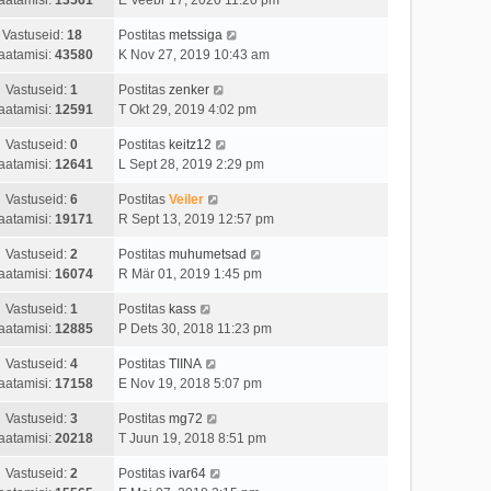
Vastuseid:
18
Postitas
metssiga
aatamisi:
43580
K Nov 27, 2019 10:43 am
Vastuseid:
1
Postitas
zenker
aatamisi:
12591
T Okt 29, 2019 4:02 pm
Vastuseid:
0
Postitas
keitz12
aatamisi:
12641
L Sept 28, 2019 2:29 pm
Vastuseid:
6
Postitas
Veiler
aatamisi:
19171
R Sept 13, 2019 12:57 pm
Vastuseid:
2
Postitas
muhumetsad
aatamisi:
16074
R Mär 01, 2019 1:45 pm
Vastuseid:
1
Postitas
kass
aatamisi:
12885
P Dets 30, 2018 11:23 pm
Vastuseid:
4
Postitas
TIINA
aatamisi:
17158
E Nov 19, 2018 5:07 pm
Vastuseid:
3
Postitas
mg72
aatamisi:
20218
T Juun 19, 2018 8:51 pm
Vastuseid:
2
Postitas
ivar64