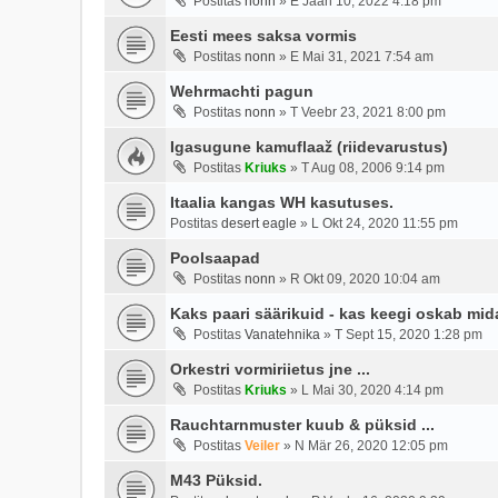
Postitas
nonn
»
E Jaan 10, 2022 4:18 pm
Eesti mees saksa vormis
Postitas
nonn
»
E Mai 31, 2021 7:54 am
Wehrmachti pagun
Postitas
nonn
»
T Veebr 23, 2021 8:00 pm
Igasugune kamuflaaž (riidevarustus)
Postitas
Kriuks
»
T Aug 08, 2006 9:14 pm
Itaalia kangas WH kasutuses.
Postitas
desert eagle
»
L Okt 24, 2020 11:55 pm
Poolsaapad
Postitas
nonn
»
R Okt 09, 2020 10:04 am
Kaks paari säärikuid - kas keegi oskab mid
Postitas
Vanatehnika
»
T Sept 15, 2020 1:28 pm
Orkestri vormiriietus jne ...
Postitas
Kriuks
»
L Mai 30, 2020 4:14 pm
Rauchtarnmuster kuub & püksid ...
Postitas
Veiler
»
N Mär 26, 2020 12:05 pm
M43 Püksid.