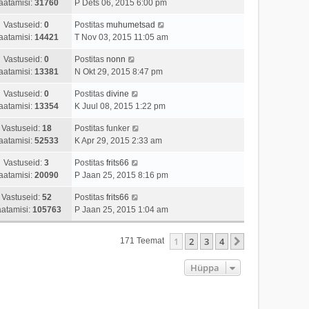
aatamisi:
31760
P Dets 06, 2015 6:00 pm
Vastuseid:
0
Postitas
muhumetsad
aatamisi:
14421
T Nov 03, 2015 11:05 am
Vastuseid:
0
Postitas
nonn
aatamisi:
13381
N Okt 29, 2015 8:47 pm
Vastuseid:
0
Postitas
divine
aatamisi:
13354
K Juul 08, 2015 1:22 pm
Vastuseid:
18
Postitas
funker
aatamisi:
52533
K Apr 29, 2015 2:33 am
Vastuseid:
3
Postitas
frits66
aatamisi:
20090
P Jaan 25, 2015 8:16 pm
Vastuseid:
52
Postitas
frits66
atamisi:
105763
P Jaan 25, 2015 1:04 am
1
2
3
4
Järgmine
171 Teemat
Hüppa