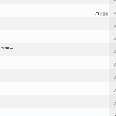
V
1
2
V
V
mine ...
V
V
V
V
V