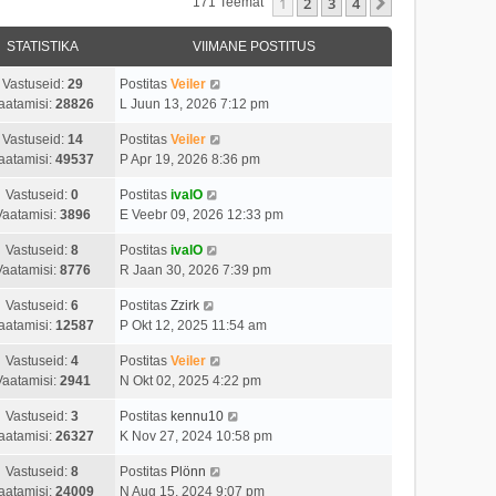
1
2
3
4
Järgmine
171 Teemat
STATISTIKA
VIIMANE POSTITUS
Vastuseid:
29
Postitas
Veiler
aatamisi:
28826
L Juun 13, 2026 7:12 pm
Vastuseid:
14
Postitas
Veiler
aatamisi:
49537
P Apr 19, 2026 8:36 pm
Vastuseid:
0
Postitas
ivalO
Vaatamisi:
3896
E Veebr 09, 2026 12:33 pm
Vastuseid:
8
Postitas
ivalO
Vaatamisi:
8776
R Jaan 30, 2026 7:39 pm
Vastuseid:
6
Postitas
Zzirk
aatamisi:
12587
P Okt 12, 2025 11:54 am
Vastuseid:
4
Postitas
Veiler
Vaatamisi:
2941
N Okt 02, 2025 4:22 pm
Vastuseid:
3
Postitas
kennu10
aatamisi:
26327
K Nov 27, 2024 10:58 pm
Vastuseid:
8
Postitas
Plönn
aatamisi:
24009
N Aug 15, 2024 9:07 pm