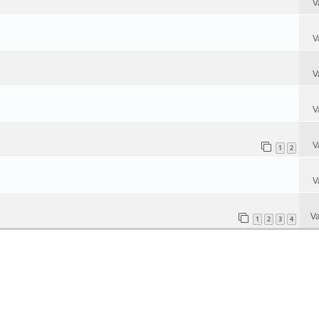
V
V
V
V
V
1
2
V
Va
1
2
3
4