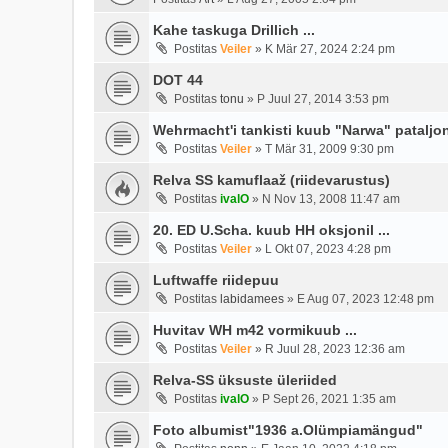
Kahe taskuga Drillich ...
Postitas
Veiler
»
K Mär 27, 2024 2:24 pm
DOT 44
Postitas
tonu
»
P Juul 27, 2014 3:53 pm
Wehrmacht'i tankisti kuub "Narwa" pataljoni
Postitas
Veiler
»
T Mär 31, 2009 9:30 pm
Relva SS kamuflaaž (riidevarustus)
Postitas
ivalO
»
N Nov 13, 2008 11:47 am
20. ED U.Scha. kuub HH oksjonil ...
Postitas
Veiler
»
L Okt 07, 2023 4:28 pm
Luftwaffe riidepuu
Postitas
labidamees
»
E Aug 07, 2023 12:48 pm
Huvitav WH m42 vormikuub ...
Postitas
Veiler
»
R Juul 28, 2023 12:36 am
Relva-SS üksuste üleriided
Postitas
ivalO
»
P Sept 26, 2021 1:35 am
Foto albumist"1936 a.Olümpiamängud"