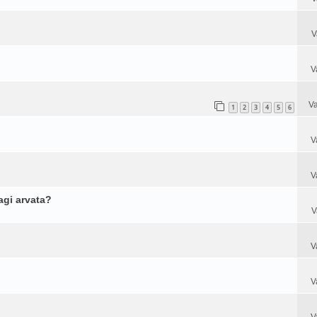
V
V
Va
1
2
3
4
5
6
V
V
agi arvata?
V
V
V
V