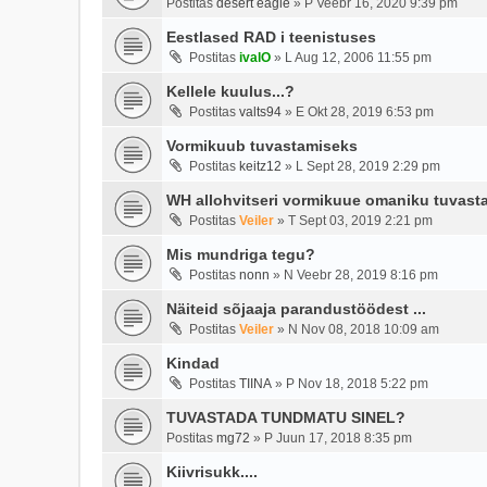
Postitas
desert eagle
»
P Veebr 16, 2020 9:39 pm
Eestlased RAD i teenistuses
Postitas
ivalO
»
L Aug 12, 2006 11:55 pm
Kellele kuulus...?
Postitas
valts94
»
E Okt 28, 2019 6:53 pm
Vormikuub tuvastamiseks
Postitas
keitz12
»
L Sept 28, 2019 2:29 pm
WH allohvitseri vormikuue omaniku tuvasta
Postitas
Veiler
»
T Sept 03, 2019 2:21 pm
Mis mundriga tegu?
Postitas
nonn
»
N Veebr 28, 2019 8:16 pm
Näiteid sõjaaja parandustöödest ...
Postitas
Veiler
»
N Nov 08, 2018 10:09 am
Kindad
Postitas
TIINA
»
P Nov 18, 2018 5:22 pm
TUVASTADA TUNDMATU SINEL?
Postitas
mg72
»
P Juun 17, 2018 8:35 pm
Kiivrisukk....