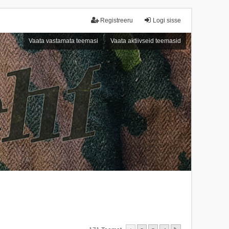
Registreeru
Logi sisse
Vaata vastamata teemasi
Vaata aktiivseid teemasid