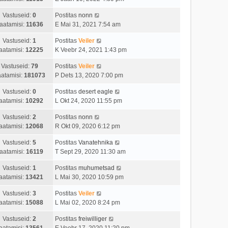
Vastuseid:
0
Postitas
nonn
aatamisi:
11636
E Mai 31, 2021 7:54 am
Vastuseid:
1
Postitas
Veiler
aatamisi:
12225
K Veebr 24, 2021 1:43 pm
Vastuseid:
79
Postitas
Veiler
atamisi:
181073
P Dets 13, 2020 7:00 pm
Vastuseid:
0
Postitas
desert eagle
aatamisi:
10292
L Okt 24, 2020 11:55 pm
Vastuseid:
2
Postitas
nonn
aatamisi:
12068
R Okt 09, 2020 6:12 pm
Vastuseid:
5
Postitas
Vanatehnika
aatamisi:
16119
T Sept 29, 2020 11:30 am
Vastuseid:
1
Postitas
muhumetsad
aatamisi:
13421
L Mai 30, 2020 10:59 pm
Vastuseid:
3
Postitas
Veiler
aatamisi:
15088
L Mai 02, 2020 8:24 pm
Vastuseid:
2
Postitas
freiwilliger
aatamisi:
13561
E Veebr 17, 2020 11:20 pm