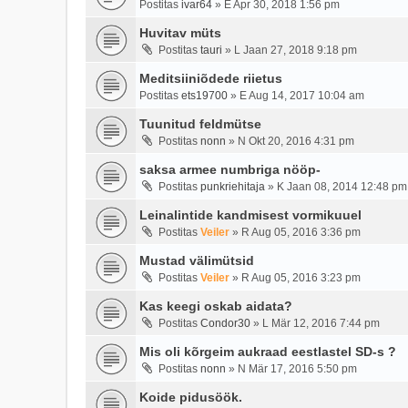
Postitas
ivar64
»
E Apr 30, 2018 1:56 pm
Huvitav müts
Postitas
tauri
»
L Jaan 27, 2018 9:18 pm
Meditsiiniõdede riietus
Postitas
ets19700
»
E Aug 14, 2017 10:04 am
Tuunitud feldmütse
Postitas
nonn
»
N Okt 20, 2016 4:31 pm
saksa armee numbriga nööp-
Postitas
punkriehitaja
»
K Jaan 08, 2014 12:48 pm
Leinalintide kandmisest vormikuuel
Postitas
Veiler
»
R Aug 05, 2016 3:36 pm
Mustad välimütsid
Postitas
Veiler
»
R Aug 05, 2016 3:23 pm
Kas keegi oskab aidata?
Postitas
Condor30
»
L Mär 12, 2016 7:44 pm
Mis oli kõrgeim aukraad eestlastel SD-s ?
Postitas
nonn
»
N Mär 17, 2016 5:50 pm
Koide pidusöök.