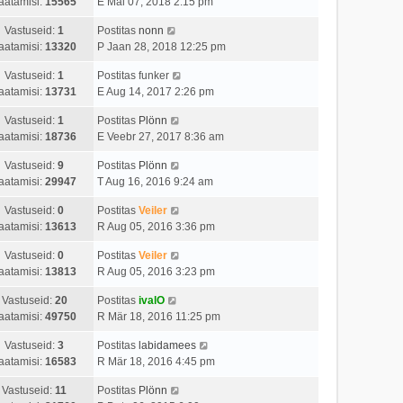
aatamisi:
15565
E Mai 07, 2018 2:15 pm
Vastuseid:
1
Postitas
nonn
aatamisi:
13320
P Jaan 28, 2018 12:25 pm
Vastuseid:
1
Postitas
funker
aatamisi:
13731
E Aug 14, 2017 2:26 pm
Vastuseid:
1
Postitas
Plönn
aatamisi:
18736
E Veebr 27, 2017 8:36 am
Vastuseid:
9
Postitas
Plönn
aatamisi:
29947
T Aug 16, 2016 9:24 am
Vastuseid:
0
Postitas
Veiler
aatamisi:
13613
R Aug 05, 2016 3:36 pm
Vastuseid:
0
Postitas
Veiler
aatamisi:
13813
R Aug 05, 2016 3:23 pm
Vastuseid:
20
Postitas
ivalO
aatamisi:
49750
R Mär 18, 2016 11:25 pm
Vastuseid:
3
Postitas
labidamees
aatamisi:
16583
R Mär 18, 2016 4:45 pm
Vastuseid:
11
Postitas
Plönn