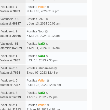
Vastuseid:
7
Postitas
Veiler
Vaatamisi:
9883
N Juul 18, 2024 2:52 pm
Vastuseid:
18
Postitas
JARF
aatamisi:
46887
L Juul 13, 2024 10:02 am
Vastuseid:
9
Postitas
Noor
aatamisi:
20866
K Mai 08, 2024 11:12 am
Vastuseid:
61
Postitas
ivalO
atamisi:
162629
K Mai 01, 2024 11:16 am
Vastuseid:
1
Postitas
ivalO
Vaatamisi:
7937
L Okt 14, 2023 7:30 pm
Vastuseid:
0
Postitas
labidamees
Vaatamisi:
7654
E Aug 07, 2023 12:48 pm
Vastuseid:
0
Postitas
Veiler
Vaatamisi:
7347
R Juul 28, 2023 12:36 am
Vastuseid:
4
Postitas
ivalO
aatamisi:
14039
T Apr 19, 2022 2:22 pm
Vastuseid:
1
Postitas
Veiler
aatamisi:
11913
E Jaan 10, 2022 4:30 pm