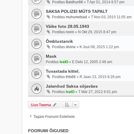
Postitas
Baldhur88
»
T Apr 01, 2014 8:57 pm
SAKSA POLIZEI MÜTS TAPALT
Postitas
muhumetsad
»
T Nov 03, 2015 11:05 am
Väike foto 28.05.1943
Postitas
nonn
»
N Okt 29, 2015 8:47 pm
Õmblustarvik
Postitas
divine
»
K Juul 08, 2015 1:22 pm
Mask
Postitas
ivalO
»
E Dets 12, 2005 2:48 am
Tuvastada kittel.
Postitas
frits66
»
R Jaan 23, 2015 8:28 pm
Jalanõud Saksa sõjaväes
Postitas
ivalO
»
T Mär 27, 2012 6:01 pm
Uus Teema
Tagasi Foorumi Esilehele
FOORUMI ÕIGUSED