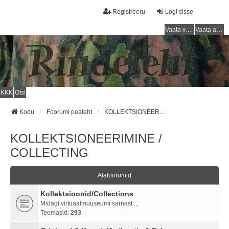
Registreeru
Logi sisse
Vaata vastamata teemasi
Vaata aktiivseid teemasid
KKK
Otsi
Kodu
Foorumi pealeht
KOLLEKTSIONEERIMINE / COLLECTING
KOLLEKTSIONEERIMINE /
COLLECTING
Alafoorumid
Kollektsioonid/Collections
Midagi virtuaalmuuseumi sarnast ...
Teemasid:
293