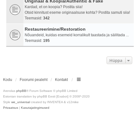
Originaal & Koopia/Authentic & Fake
Kardad, et on koopia? Postita siia!
Otsid kinnitust eseme originaalsuse kohta? Postita samuti siia!
Teemasid:
342
Restaureerimine/Restoration
Nõuandeid, kuidas esemeid korralikult taastada ja säilitada ...
Teemasid:
195
Hüppa
Kodu
Foorumi pealeht
Kontakt
Arendas
phpBB
® Forum Software © phpBB Limited
Estonian translation by phpBB Eesti [Exabot] © 2008*-2020
Style
we_universal
created by INVENTEA & v12mike
Privaatsus
|
Kasutajatingimused