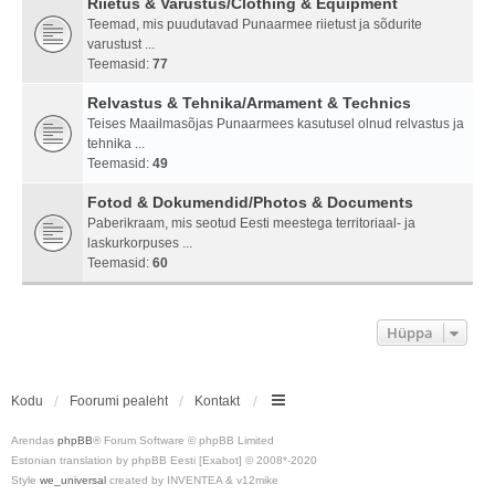
Riietus & Varustus/Clothing & Equipment
Teemad, mis puudutavad Punaarmee riietust ja sõdurite
varustust ...
Teemasid:
77
Relvastus & Tehnika/Armament & Technics
Teises Maailmasõjas Punaarmees kasutusel olnud relvastus ja
tehnika ...
Teemasid:
49
Fotod & Dokumendid/Photos & Documents
Paberikraam, mis seotud Eesti meestega territoriaal- ja
laskurkorpuses ...
Teemasid:
60
Hüppa
Kodu
Foorumi pealeht
Kontakt
Arendas
phpBB
® Forum Software © phpBB Limited
Estonian translation by phpBB Eesti [Exabot] © 2008*-2020
Style
we_universal
created by INVENTEA & v12mike