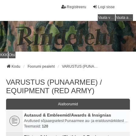
Registreeru
Logi sisse
Vaata vastamata teemasi
Vaata aktiivseid teemasid
KKK
Otsi
Kodu
Foorumi pealeht
VARUSTUS (PUNAARMEE) / EQUIPMENT (RED ARMY)
VARUSTUS (PUNAARMEE) /
EQUIPMENT (RED ARMY)
Alafoorumid
Autasud & Embleemid/Awards & Insignias
Arutlused sõjaaegsetest Punaarmee au- ja eraldusmärkidest ...
Teemasid:
120