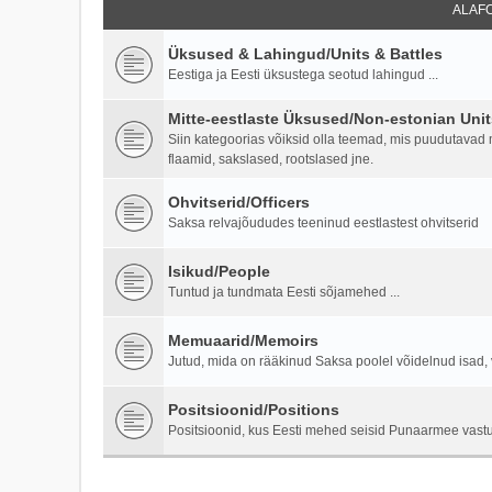
ALAF
Üksused & Lahingud/Units & Battles
Eestiga ja Eesti üksustega seotud lahingud ...
Mitte-eestlaste Üksused/Non-estonian Unit
Siin kategoorias võiksid olla teemad, mis puudutavad mi
flaamid, sakslased, rootslased jne.
Ohvitserid/Officers
Saksa relvajõududes teeninud eestlastest ohvitserid
Isikud/People
Tuntud ja tundmata Eesti sõjamehed ...
Memuaarid/Memoirs
Jutud, mida on rääkinud Saksa poolel võidelnud isad, 
Positsioonid/Positions
Positsioonid, kus Eesti mehed seisid Punaarmee vastu 