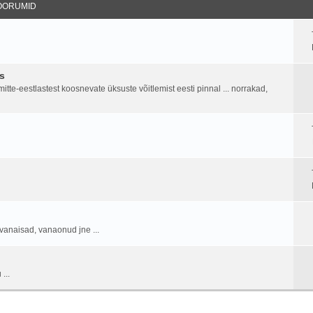
OORUMID
s
tte-eestlastest koosnevate üksuste võitlemist eesti pinnal ... norrakad,
vanaisad, vanaonud jne ...
...