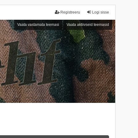
Registreeru
Logi sisse
Vaata vastamata teemasi
Vaata aktiivseid teemasid