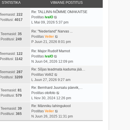
STATISTIKA
VIIMANE POSTITUS
Re: TALLINN-NÕMME OMAKAITSE
Teemasid:
222
V
Postitas
ivalO
Postitusi:
4017
a
L Mai 09, 2026 5:37 pm
a
Re: "Nederland" Narvas ...
t
Teemasid:
35
V
Postitas
Veiler
a
Postitusi:
249
a
P Juun 21, 2026 8:01 pm
v
a
i
Re: Major Rudolf Marnot
t
i
Teemasid:
122
V
Postitas
ivalO
a
m
Postitusi:
1142
a
N Juun 04, 2026 12:09 pm
v
a
a
i
s
Re: Sõjas teadmata kaduma jää…
t
Teemasid:
287
i
t
V
Postitas
Volli2
a
Postitusi:
3209
m
p
a
L Juun 27, 2026 9:27 am
v
a
o
a
i
Re: Bernhard Juursalu päevik,…
s
s
t
Teemasid:
81
i
V
Postitas
otofoto
t
t
a
Postitusi:
579
m
a
L Nov 30, 2024 12:26 pm
p
i
v
a
a
o
t
i
Re: Männiku lahingukool
s
t
Teemasid:
39
s
u
i
V
Postitas
Veiler
t
a
Postitusi:
365
t
s
m
a
N Juun 26, 2025 11:31 pm
p
v
i
t
a
a
o
i
t
s
t
s
i