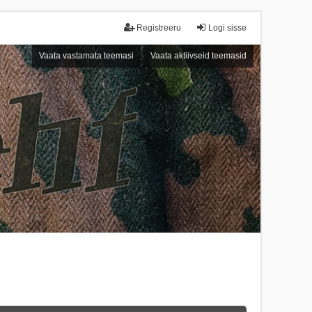
Registreeru
Logi sisse
Vaata vastamata teemasi
Vaata aktiivseid teemasid