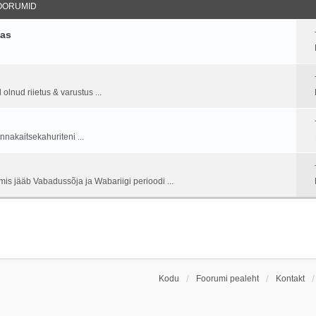
OORUMID
ias
lnud riietus & varustus ...
nnakaitsekahuriteni ...
is jääb Vabadussõja ja Wabariigi perioodi ...
Kodu
Foorumi pealeht
Kontakt