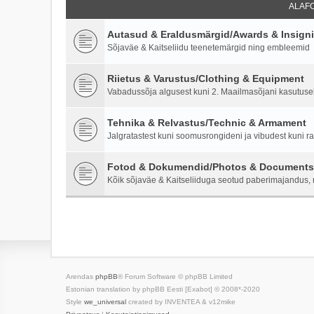
ALAF
Autasud & Eraldusmärgid/Awards & Insign
Sõjaväe & Kaitseliidu teenetemärgid ning embleemid
Riietus & Varustus/Clothing & Equipment
Vabadussõja algusest kuni 2. Maailmasõjani kasutusel o
Tehnika & Relvastus/Technic & Armament
Jalgratastest kuni soomusrongideni ja vibudest kuni ra
Fotod & Dokumendid/Photos & Documents
Kõik sõjaväe & Kaitseliiduga seotud paberimajandus, m
Arendas
phpBB
® Forum Software © phpBB Limited
Estonian translation by phpBB Eesti [Exabot] © 2008*-2020
Style
we_universal
created by INVENTEA & v12mike