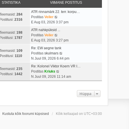
STATISTIKA
VIIMANE POSTITUS
ATR rinnamärk 22. terr. korpu…
Teemasid:
284
V
Postitas
Veiler
Postitusi:
2316
a
E Aug 03, 2026 3:37 pm
a
ATR nahkpüksid ...
t
Teemasid:
198
V
Postitas
Veiler
a
Postitusi:
1787
a
E Aug 03, 2026 3:27 pm
v
a
i
Re: EW aegne tank
t
Teemasid:
109
i
V
Postitas
skulmars
a
Postitusi:
1110
m
a
N Juul 09, 2026 6:44 pm
v
a
a
i
Re: Kolonel Viktor Koern VR I…
s
t
Teemasid:
235
i
V
Postitas
Kriuks
t
a
Postitusi:
1442
m
a
N Juul 09, 2026 11:14 am
p
v
a
a
o
i
s
t
s
i
t
a
Hüppa
t
m
p
v
i
a
o
i
t
s
s
i
u
t
t
m
Kustuta kõik foorumi küpsised
Kõik kellaajad on
UTC+03:00
s
p
i
a
t
o
t
s
s
u
t