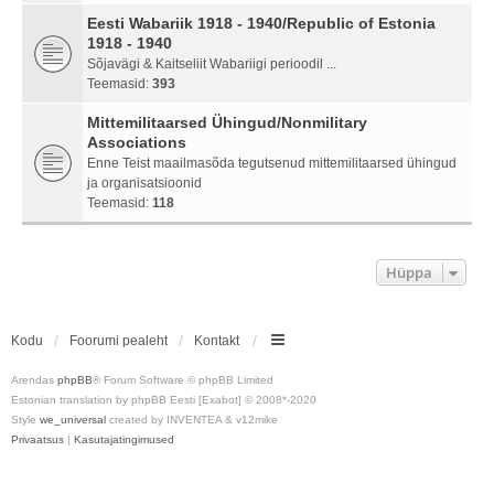
Eesti Wabariik 1918 - 1940/Republic of Estonia
1918 - 1940
Sõjavägi & Kaitseliit Wabariigi perioodil ...
Teemasid:
393
Mittemilitaarsed Ühingud/Nonmilitary
Associations
Enne Teist maailmasõda tegutsenud mittemilitaarsed ühingud
ja organisatsioonid
Teemasid:
118
Hüppa
Kodu
Foorumi pealeht
Kontakt
Arendas
phpBB
® Forum Software © phpBB Limited
Estonian translation by phpBB Eesti [Exabot] © 2008*-2020
Style
we_universal
created by INVENTEA & v12mike
Privaatsus
|
Kasutajatingimused