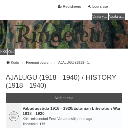
Registreeru
Logi sisse
Vaata vastamata teemasi
Vaata aktiivseid teemasid
KKK
Otsi
Kodu
Foorumi pealeht
AJALUGU (1918 - 1940) / HISTORY (1918 - 1940)
AJALUGU (1918 - 1940) / HISTORY
(1918 - 1940)
Alafoorumid
Vabadussõda 1918 - 1920/Estonian Liberation War
1918 - 1920
Kõik, mis seotud Eesti Vabadussõja teemaga ...
Teemasid:
176