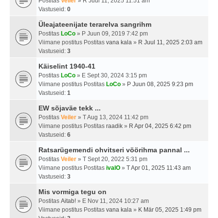
Postitas
Veiler
» R Juul 11, 2025 11:51 am
Vastuseid:
0
Üleajateenijate terarelva sangrihm
Postitas
LoCo
» P Juun 09, 2019 7:42 pm
Viimane postitus Postitas
vana kala
»
R Juul 11, 2025 2:03 am
Vastuseid:
3
Käiselint 1940-41
Postitas
LoCo
» E Sept 30, 2024 3:15 pm
Viimane postitus Postitas
LoCo
»
P Juun 08, 2025 9:23 pm
Vastuseid:
1
EW sõjaväe tekk ...
Postitas
Veiler
» T Aug 13, 2024 11:42 pm
Viimane postitus Postitas
raadik
»
R Apr 04, 2025 6:42 pm
Vastuseid:
6
Ratsarügemendi ohvitseri vöörihma pannal ...
Postitas
Veiler
» T Sept 20, 2022 5:31 pm
Viimane postitus Postitas
ivalO
»
T Apr 01, 2025 11:43 am
Vastuseid:
3
Mis vormiga tegu on
Postitas
Aitab!
» E Nov 11, 2024 10:27 am
Viimane postitus Postitas
vana kala
»
K Mär 05, 2025 1:49 pm