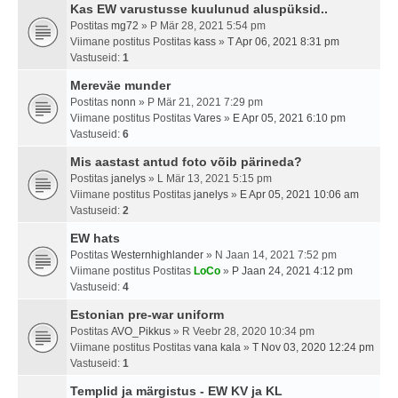
Kas EW varustusse kuulunud aluspüksid..
Postitas
mg72
» P Mär 28, 2021 5:54 pm
Viimane postitus Postitas
kass
»
T Apr 06, 2021 8:31 pm
Vastuseid:
1
Mereväe munder
Postitas
nonn
» P Mär 21, 2021 7:29 pm
Viimane postitus Postitas
Vares
»
E Apr 05, 2021 6:10 pm
Vastuseid:
6
Mis aastast antud foto võib pärineda?
Postitas
janelys
» L Mär 13, 2021 5:15 pm
Viimane postitus Postitas
janelys
»
E Apr 05, 2021 10:06 am
Vastuseid:
2
EW hats
Postitas
Westernhighlander
» N Jaan 14, 2021 7:52 pm
Viimane postitus Postitas
LoCo
»
P Jaan 24, 2021 4:12 pm
Vastuseid:
4
Estonian pre-war uniform
Postitas
AVO_Pikkus
» R Veebr 28, 2020 10:34 pm
Viimane postitus Postitas
vana kala
»
T Nov 03, 2020 12:24 pm
Vastuseid:
1
Templid ja märgistus - EW KV ja KL