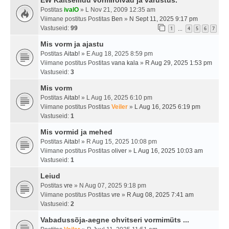
EW Kaitseliidu vormirõivad ja varustus.
Postitas
ivalO
» L Nov 21, 2009 12:35 am
Viimane postitus Postitas
Ben
»
N Sept 11, 2025 9:17 pm
Vastuseid:
99
1
4
5
6
7
…
Mis vorm ja ajastu
Postitas
Aitab!
» E Aug 18, 2025 8:59 pm
Viimane postitus Postitas
vana kala
»
R Aug 29, 2025 1:53 pm
Vastuseid:
3
Mis vorm
Postitas
Aitab!
» L Aug 16, 2025 6:10 pm
Viimane postitus Postitas
Veiler
»
L Aug 16, 2025 6:19 pm
Vastuseid:
1
Mis vormid ja mehed
Postitas
Aitab!
» R Aug 15, 2025 10:08 pm
Viimane postitus Postitas
oliver
»
L Aug 16, 2025 10:03 am
Vastuseid:
1
Leiud
Postitas
vre
» N Aug 07, 2025 9:18 pm
Viimane postitus Postitas
vre
»
R Aug 08, 2025 7:41 am
Vastuseid:
2
Vabadussõja-aegne ohvitseri vormimüts ...