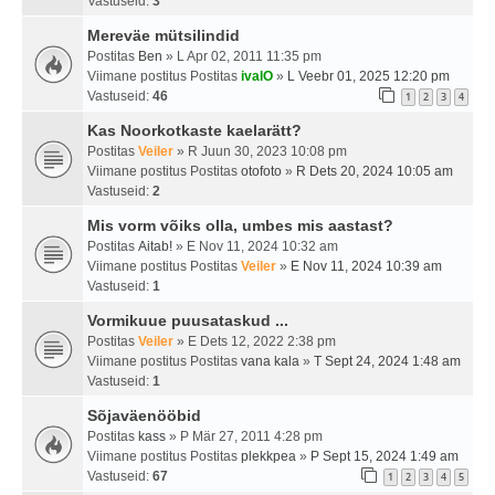
Vastuseid:
3
Mereväe mütsilindid
Postitas
Ben
» L Apr 02, 2011 11:35 pm
Viimane postitus Postitas
ivalO
»
L Veebr 01, 2025 12:20 pm
Vastuseid:
46
1
2
3
4
Kas Noorkotkaste kaelarätt?
Postitas
Veiler
» R Juun 30, 2023 10:08 pm
Viimane postitus Postitas
otofoto
»
R Dets 20, 2024 10:05 am
Vastuseid:
2
Mis vorm võiks olla, umbes mis aastast?
Postitas
Aitab!
» E Nov 11, 2024 10:32 am
Viimane postitus Postitas
Veiler
»
E Nov 11, 2024 10:39 am
Vastuseid:
1
Vormikuue puusataskud ...
Postitas
Veiler
» E Dets 12, 2022 2:38 pm
Viimane postitus Postitas
vana kala
»
T Sept 24, 2024 1:48 am
Vastuseid:
1
Sõjaväenööbid
Postitas
kass
» P Mär 27, 2011 4:28 pm
Viimane postitus Postitas
plekkpea
»
P Sept 15, 2024 1:49 am
Vastuseid:
67
1
2
3
4
5