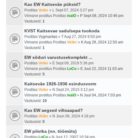
Kas EW Kaitseväe püksid?
Postitas
Veiler
» L Sept 07, 2024 3:27 pm
Viimane postitus Postitas
ivalO
»
P Sept 08, 2024 10:46 pm
Vastuseid:
1
KVST Kaitsevae sadulsepa tookoda
Postitas
Vygmantas
» T Aug 27, 2024 9:50 pm
Viimane postitus Postitas
Veiler
»
K Aug 28, 2024 12:50 am
Vastuseid:
1
EW sõduri varustusekomplekt ...
Postitas
Veiler
» E Sept 09, 2019 5:36 pm
Viimane postitus Postitas
LoCo
»
E Juul 22, 2024 11:03 am
Vastuseid:
5
Kaitseväe 1926-1936 esindusvorm
Postitas
Veiler
» N Sept 24, 2015 3:12 pm
Viimane postitus Postitas
ivalO
»
N Juul 04, 2024 7:03 pm
Vastuseid:
10
Kas EW aegsed viltsaapad?
Postitas
Veiler
» N Juun 06, 2024 4:18 pm
Vastuseid:
0
EW pilotka (nn. töömüts)
Postitas
LoCo
» N Juul 12, 2007 10:34 pm