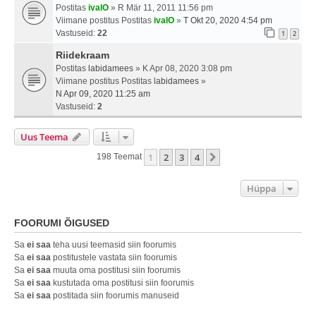
Postitas
ivalO
» R Mär 11, 2011 11:56 pm
Viimane postitus Postitas
ivalO
»
T Okt 20, 2020 4:54 pm
Vastuseid:
22
1
2
Riidekraam
Postitas
labidamees
» K Apr 08, 2020 3:08 pm
Viimane postitus Postitas
labidamees
»
N Apr 09, 2020 11:25 am
Vastuseid:
2
Uus Teema
1
2
3
4
Järgmine
198 Teemat
Hüppa
FOORUMI ÕIGUSED
Sa
ei saa
teha uusi teemasid siin foorumis
Sa
ei saa
postitustele vastata siin foorumis
Sa
ei saa
muuta oma postitusi siin foorumis
Sa
ei saa
kustutada oma postitusi siin foorumis
Sa
ei saa
postitada siin foorumis manuseid