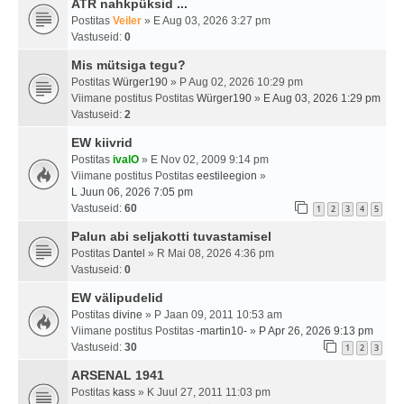
ATR nahkpüksid ...
Postitas
Veiler
» E Aug 03, 2026 3:27 pm
Vastuseid:
0
Mis mütsiga tegu?
Postitas
Würger190
» P Aug 02, 2026 10:29 pm
Viimane postitus Postitas
Würger190
»
E Aug 03, 2026 1:29 pm
Vastuseid:
2
EW kiivrid
Postitas
ivalO
» E Nov 02, 2009 9:14 pm
Viimane postitus Postitas
eestileegion
»
L Juun 06, 2026 7:05 pm
Vastuseid:
60
1
2
3
4
5
Palun abi seljakotti tuvastamisel
Postitas
Dantel
» R Mai 08, 2026 4:36 pm
Vastuseid:
0
EW välipudelid
Postitas
divine
» P Jaan 09, 2011 10:53 am
Viimane postitus Postitas
-martin10-
»
P Apr 26, 2026 9:13 pm
Vastuseid:
30
1
2
3
ARSENAL 1941
Postitas
kass
» K Juul 27, 2011 11:03 pm