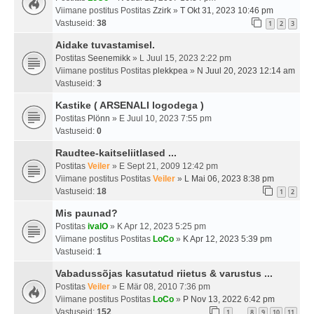
Viimane postitus Postitas
Zzirk
»
T Okt 31, 2023 10:46 pm
Vastuseid:
38
1
2
3
Aidake tuvastamisel.
Postitas
Seenemikk
» L Juul 15, 2023 2:22 pm
Viimane postitus Postitas
plekkpea
»
N Juul 20, 2023 12:14 am
Vastuseid:
3
Kastike ( ARSENALI logodega )
Postitas
Plönn
» E Juul 10, 2023 7:55 pm
Vastuseid:
0
Raudtee-kaitseliitlased ...
Postitas
Veiler
» E Sept 21, 2009 12:42 pm
Viimane postitus Postitas
Veiler
»
L Mai 06, 2023 8:38 pm
Vastuseid:
18
1
2
Mis paunad?
Postitas
ivalO
» K Apr 12, 2023 5:25 pm
Viimane postitus Postitas
LoCo
»
K Apr 12, 2023 5:39 pm
Vastuseid:
1
Vabadussõjas kasutatud riietus & varustus ...
Postitas
Veiler
» E Mär 08, 2010 7:36 pm
Viimane postitus Postitas
LoCo
»
P Nov 13, 2022 6:42 pm
Vastuseid:
152
1
8
9
10
11
…