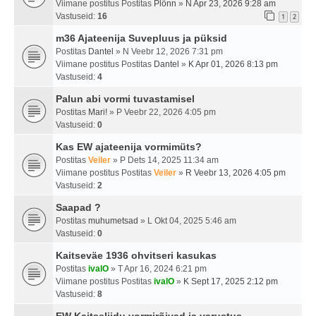
Viimane postitus Postitas
Plönn
»
N Apr 23, 2026 9:28 am
Vastuseid:
16
1
2
m36 Ajateenija Suvepluus ja püksid
Postitas
Dantel
» N Veebr 12, 2026 7:31 pm
Viimane postitus Postitas
Dantel
»
K Apr 01, 2026 8:13 pm
Vastuseid:
4
Palun abi vormi tuvastamisel
Postitas
Mari!
» P Veebr 22, 2026 4:05 pm
Vastuseid:
0
Kas EW ajateenija vormimüts?
Postitas
Veiler
» P Dets 14, 2025 11:34 am
Viimane postitus Postitas
Veiler
»
R Veebr 13, 2026 4:05 pm
Vastuseid:
2
Saapad ?
Postitas
muhumetsad
» L Okt 04, 2025 5:46 am
Vastuseid:
0
Kaitseväe 1936 ohvitseri kasukas
Postitas
ivalO
» T Apr 16, 2024 6:21 pm
Viimane postitus Postitas
ivalO
»
K Sept 17, 2025 2:12 pm
Vastuseid:
8