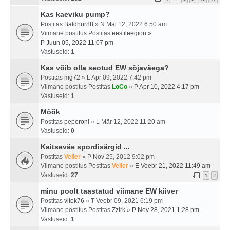
Kas kaeviku pump?
Postitas
Baldhur88
» N Mai 12, 2022 6:50 am
Viimane postitus Postitas
eestileegion
»
P Juun 05, 2022 11:07 pm
Vastuseid:
1
Kas võib olla seotud EW sõjaväega?
Postitas
mg72
» L Apr 09, 2022 7:42 pm
Viimane postitus Postitas
LoCo
»
P Apr 10, 2022 4:17 pm
Vastuseid:
1
Mõõk
Postitas
peperoni
» L Mär 12, 2022 11:20 am
Vastuseid:
0
Kaitseväe spordisärgid ...
Postitas
Veiler
» P Nov 25, 2012 9:02 pm
Viimane postitus Postitas
Veiler
»
E Veebr 21, 2022 11:49 am
Vastuseid:
27
1
2
minu poolt taastatud viimane EW kiiver
Postitas
vitek76
» T Veebr 09, 2021 6:19 pm
Viimane postitus Postitas
Zzirk
»
P Nov 28, 2021 1:28 pm
Vastuseid:
1