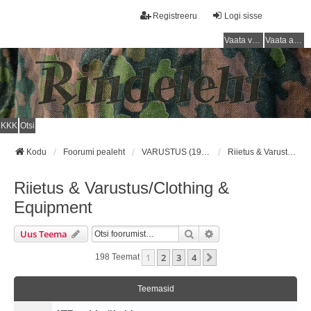
Registreeru
Logi sisse
Vaata vastamata teemasi
Vaata aktiivseid teemasid
KKK
Otsi
Kodu
Foorumi pealeht
VARUSTUS (1918 - 1940) / EQUIPMENT (1918 - 1940)
Riietus & Varustus/Clothing & Equipment
Riietus & Varustus/Clothing &
Equipment
Otsi
Täiendatud Otsing
Uus Teema
1
2
3
4
Järgmine
198 Teemat
Teemasid