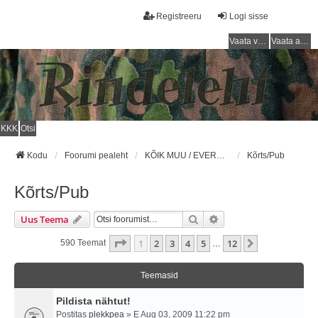
Registreeru
Logi sisse
Vaata vastamata teemasi
Vaata aktiivseid teemasid
KKK
Otsi
Kodu
Foorumi pealeht
KÕIK MUU / EVERYTHING ELSE
Kõrts/Pub
Kõrts/Pub
Otsi
Täiendatud Otsing
Uus Teema
1
. Leht
12
-st
1
2
3
4
5
12
Järgmine
590 Teemat
…
Teemasid
Pildista nähtut!
Postitas
plekkpea
» E Aug 03, 2009 11:22 pm