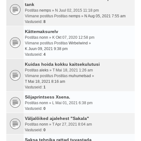
tank
Postitas
nemps
» N Juul 02, 2015 11:18 pm
Viimane postitus Postitas
nemps
»
N Aug 05, 2021 7:55 am
Vastuseid:
8
Kättemaksurelv
Postitas
nonn
» K Okt 07, 2020 12:58 pm
Viimane postitus Postitas
Wirbelwind
»
K Juun 09, 2021 9:38 pm
Vastuseid:
4
Kuidas hoida kokku kaitsekulutusi
Postitas
aleks
» T Mai 18, 2021 1:26 am
Viimane postitus Postitas
muhumetsad
»
T Mai 18, 2021 8:16 am
Vastuseid:
1
Sõjaprintsess Xsena.
Postitas
nonn
» L Mai 01, 2021 6:38 pm
Vastuseid:
0
Väljalõiked ajalehest "Sakala"
Postitas
nonn
» T Apr 27, 2021 8:04 am
Vastuseid:
0
Saksa tehnika rattad tuvastada