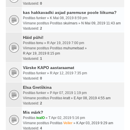
Vastuseid:
0
kas hakkavadki asjad paremuse poole liikuma?
Postitas
funker
» K Mai 08, 2019 8:59 pm
Viimane postitus Postitas
skulmars
»
N Mai 09, 2019 11:43 am
Vastuseid:
2
Häid pühi!
Postitas
tonu
» R Apr 19, 2019 7:00 pm
Viimane postitus Postitas
muhumetsad
»
R Apr 19, 2019 8:15 pm
Vastuseid:
1
Värske KAPO aastaraamat
Postitas
funker
» R Apr 12, 2019 7:35 pm
Vastuseid:
0
Elsa Gretškina
Postitas
funker
» P Apr 07, 2019 1:19 pm
Viimane postitus Postitas
kratt
»
E Apr 08, 2019 4:55 am
Vastuseid:
2
Mis märk?
Postitas
ivalO
» T Apr 02, 2019 5:16 pm
Viimane postitus Postitas
Veiler
»
K Apr 03, 2019 9:29 am
Vastuseid:
4