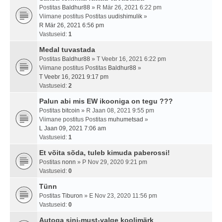
Postitas
Baldhur88
» R Mär 26, 2021 6:22 pm
Viimane postitus Postitas
uudishimulik
»
R Mär 26, 2021 6:56 pm
Vastuseid:
1
Medal tuvastada
Postitas
Baldhur88
» T Veebr 16, 2021 6:22 pm
Viimane postitus Postitas
Baldhur88
»
T Veebr 16, 2021 9:17 pm
Vastuseid:
2
Palun abi mis EW ikooniga on tegu ???
Postitas
bitcoin
» R Jaan 08, 2021 9:55 pm
Viimane postitus Postitas
muhumetsad
»
L Jaan 09, 2021 7:06 am
Vastuseid:
1
Et võita sõda, tuleb kimuda paberossi!
Postitas
nonn
» P Nov 29, 2020 9:21 pm
Vastuseid:
0
Tünn
Postitas
Tiburon
» E Nov 23, 2020 11:56 pm
Vastuseid:
0
Autoga sini-must-valge koolimärk