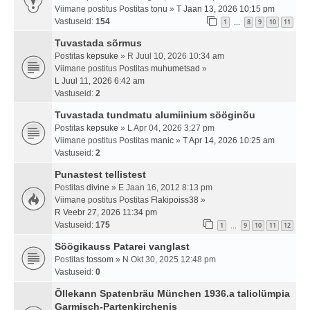
Viimane postitus Postitas
tonu
»
T Jaan 13, 2026 10:15 pm
Vastuseid:
154
1
8
9
10
11
…
Tuvastada sõrmus
Postitas
kepsuke
» R Juul 10, 2026 10:34 am
Viimane postitus Postitas
muhumetsad
»
L Juul 11, 2026 6:42 am
Vastuseid:
2
Tuvastada tundmatu alumiinium sööginõu
Postitas
kepsuke
» L Apr 04, 2026 3:27 pm
Viimane postitus Postitas
manic
»
T Apr 14, 2026 10:25 am
Vastuseid:
2
Punastest tellistest
Postitas
divine
» E Jaan 16, 2012 8:13 pm
Viimane postitus Postitas
Flakipoiss38
»
R Veebr 27, 2026 11:34 pm
Vastuseid:
175
1
9
10
11
12
…
Söögikauss Patarei vanglast
Postitas
tossom
» N Okt 30, 2025 12:48 pm
Vastuseid:
0
Õllekann Spatenbräu München 1936.a taliolümpia
Garmisch-Partenkirchenis