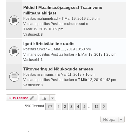
Pildid I Maailmasõjaaegsest Tsaarivene
militaarajakirjast
Postitas
muhumetsad
» T Mär 19, 2019 2:59 pm
Viimane postitus Postitas
muhumetsad
»
T Mär 19, 2019 10:09 pm
Vastuseid:
8
Igati kõrtsivääriline uudis
Postitas
funker
» E Mär 11, 2019 10:50 pm
Viimane postitus Postitas
funker
»
E Mär 18, 2019 1:25 pm
Vastuseid:
1
Tätoveeringud Nõukogude armees
Postitas
mismismis
» E Mär 11, 2019 7:10 pm
Viimane postitus Postitas
funker
»
T Mär 12, 2019 1:42 pm
Vastuseid:
8
Uus Teema
1
. Leht
12
-st
1
2
3
4
5
12
Järgmine
590 Teemat
…
Hüppa