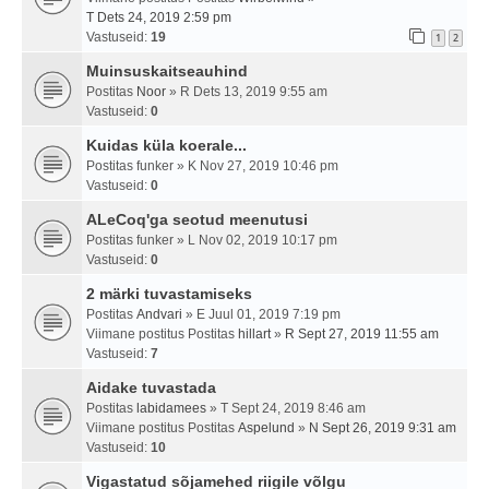
T Dets 24, 2019 2:59 pm
Vastuseid:
19
1
2
Muinsuskaitseauhind
Postitas
Noor
» R Dets 13, 2019 9:55 am
Vastuseid:
0
Kuidas küla koerale...
Postitas
funker
» K Nov 27, 2019 10:46 pm
Vastuseid:
0
ALeCoq'ga seotud meenutusi
Postitas
funker
» L Nov 02, 2019 10:17 pm
Vastuseid:
0
2 märki tuvastamiseks
Postitas
Andvari
» E Juul 01, 2019 7:19 pm
Viimane postitus Postitas
hillart
»
R Sept 27, 2019 11:55 am
Vastuseid:
7
Aidake tuvastada
Postitas
labidamees
» T Sept 24, 2019 8:46 am
Viimane postitus Postitas
Aspelund
»
N Sept 26, 2019 9:31 am
Vastuseid:
10
Vigastatud sõjamehed riigile võlgu