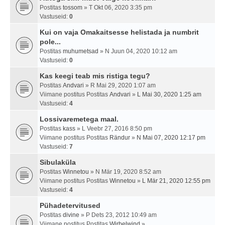
Postitas
tossom
» T Okt 06, 2020 3:35 pm
Vastuseid:
0
Kui on vaja Omakaitsesse helistada ja numbrit
pole...
Postitas
muhumetsad
» N Juun 04, 2020 10:12 am
Vastuseid:
0
Kas keegi teab mis ristiga tegu?
Postitas
Andvari
» R Mai 29, 2020 1:07 am
Viimane postitus Postitas
Andvari
»
L Mai 30, 2020 1:25 am
Vastuseid:
4
Lossivaremetega maal.
Postitas
kass
» L Veebr 27, 2016 8:50 pm
Viimane postitus Postitas
Rändur
»
N Mai 07, 2020 12:17 pm
Vastuseid:
7
Sibulaküla
Postitas
Winnetou
» N Mär 19, 2020 8:52 am
Viimane postitus Postitas
Winnetou
»
L Mär 21, 2020 12:55 pm
Vastuseid:
4
Pühadetervitused
Postitas
divine
» P Dets 23, 2012 10:49 am
Viimane postitus Postitas
Wirbelwind
»