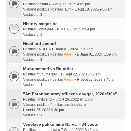
Postitas
tossom
» R Aug 15, 2025 4:05 pm
Viimane postitus Postitas
lauri
»
E Aug 18, 2025 9:03 am
Vastuseid:
3
History magazine
Postitas
Gobrekt44
» R Mai 02, 2025 9:54 pm
Vastuseid:
0
Head uut aastat!
Postitas
KRULL
» E Jaan 01, 2024 11:13 am
Viimane postitus Postitas
Veiler
»
E Jaan 01, 2024 1:59 pm
Vastuseid:
2
Muhumetsad vs Raudrist
Postitas
muhumetsad
» R Sept 22, 2023 5:52 am
Viimane postitus Postitas
Veiler
»
R Sept 22, 2023 8:46 am
Vastuseid:
1
"An Estonian army officer's dagger, 1920s/30s"
Postitas
Ilmikvend
» K Okt 26, 2022 9:41 pm
Viimane postitus Postitas
eestileegion
»
L Veebr 25, 2023 9:30 pm
Vastuseid:
7
Venelase pakkumine Narva T-34 vastu
Postitas
muhumetsad
» T Okt 11, 2022 8:42 pm