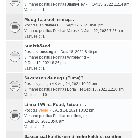
Viimane postitus Postitas
JimmyHey
»
T Okt 25, 2022 11:14 am
Vastuseid:
1
Müügil ajalooline maja ...
Postitas
labidamees
» E Sept 27, 2021 8:46 pm
Viimane postitus Postitas
Vares
»
N Juun 02, 2022 7:28 am
Vastuseid:
1
punktitõend
Postitas
ruusserg
» L Dets 18, 2021 8:40 pm
Viimane postitus Postitas
Wirbelwind
»
P Dets 19, 2021 8:26 pm
Vastuseid:
1
Saksmannide nuga (Puma)?
Postitas
jalutaja
» K Aug 04, 2021 10:02 pm
Viimane postitus Postitas
Borja
»
N Sept 16, 2021 11:10 am
Vastuseid:
10
Linna I Wiina Pood, žetoon ...
Postitas
Veiler
» L Aug 14, 2021 10:02 pm
Viimane postitus Postitas
eestileegion
»
E Aug 16, 2021 8:40 am
Vastuseid:
2
Saksamaal konfiskeeriti mehe keldrist panther