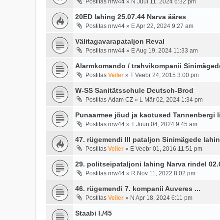
Postitas
nrw44
»
N Juul 11, 2024 6:32 pm
20ED lahing 25.07.44 Narva ääres
Postitas
nrw44
»
E Apr 22, 2024 9:27 am
Välitagavarapataljon Reval
Postitas
nrw44
»
E Aug 19, 2024 11:33 am
Alarmkomando / trahvikompanii Sinimägede 
Postitas
Veiler
»
T Veebr 24, 2015 3:00 pm
W-SS Sanitätsschule Deutsch-Brod
Postitas
Adam CZ
»
L Mär 02, 2024 1:34 pm
Punaarmee jõud ja kaotused Tannenbergi lii
Postitas
nrw44
»
T Juun 04, 2024 9:45 am
47. rügemendi III pataljon Sinimägede lahi
Postitas
Veiler
»
E Veebr 01, 2016 11:51 pm
29. politseipataljoni lahing Narva rindel 02
Postitas
nrw44
»
R Nov 11, 2022 8:02 pm
46. rügemendi 7. kompanii Auveres ...
Postitas
Veiler
»
N Apr 18, 2024 6:11 pm
Staabi I./45