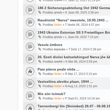
Postitas
nrw44
»
L Jaan 11, 2025 12:29 pm
186 2 Sicherungsabteilung Oct 1942 Germ
Postitas
arvolv
»
K Jaan 08, 2025 3:38 pm
Raudristid "Narva" meestele, 19.05.1943 ...
Postitas
Veiler
»
T Veebr 06, 2024 4:57 pm
1943 Ukraine Estonian SS 3 Freiwilligen Br
Postitas
arvolv
»
L Jaan 04, 2025 7:15 pm
Vasula ümbrus
Postitas
kepsuke
»
T Dets 17, 2024 5:39 pm
20. Eesti diviisi kaitselahingud Narva jõe ä
Postitas
nrw44
»
K Mai 08, 2024 5:59 pm
Paar päeva peale sõda ...
Postitas
Veiler
»
R Mai 17, 2013 5:15 pm
Vastseliina aleviku plaan, 1944 ...
Postitas
Veiler
»
N Aug 13, 2020 1:51 pm
Mis siin toimub?
Postitas
Veiler
»
P Sept 01, 2024 10:19 am
Tannenbergi liin (Sinimäed) 26.07 - 06.08.1