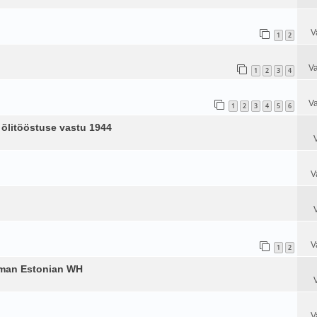
V
1
2
Va
1
2
3
4
Va
1
2
3
4
5
6
õlitööstuse vastu 1944
V
V
1
2
rman Estonian WH
V