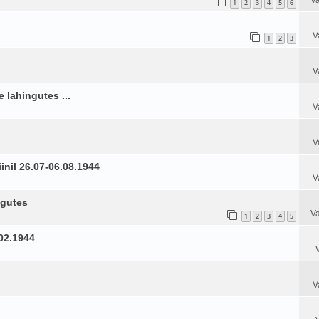
1
2
3
4
5
6
V
1
2
3
V
lahingutes ...
V
V
nil 26.07-06.08.1944
V
ngutes
Va
1
2
3
4
5
.02.1944
V