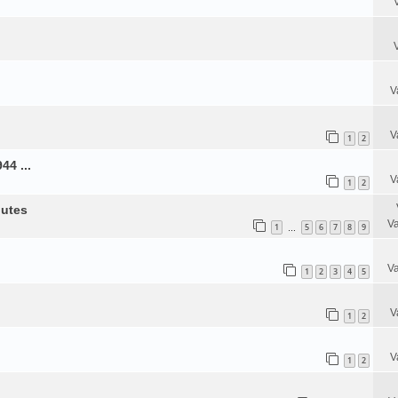
V
V
1
2
44 ...
V
1
2
gutes
Va
1
5
6
7
8
9
…
Va
1
2
3
4
5
V
1
2
V
1
2