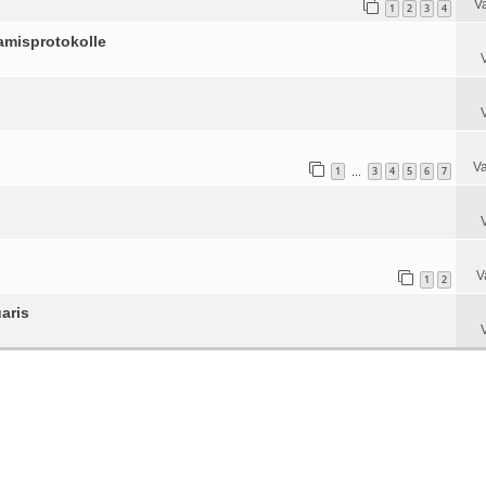
V
1
2
3
4
amisprotokolle
Va
1
3
4
5
6
7
…
V
1
2
aris