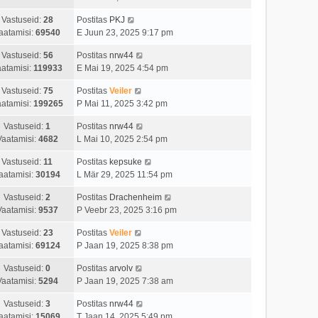
Vastuseid:
28
Postitas
PKJ
aatamisi:
69540
E Juun 23, 2025 9:17 pm
Vastuseid:
56
Postitas
nrw44
atamisi:
119933
E Mai 19, 2025 4:54 pm
Vastuseid:
75
Postitas
Veiler
atamisi:
199265
P Mai 11, 2025 3:42 pm
Vastuseid:
1
Postitas
nrw44
Vaatamisi:
4682
L Mai 10, 2025 2:54 pm
Vastuseid:
11
Postitas
kepsuke
aatamisi:
30194
L Mär 29, 2025 11:54 pm
Vastuseid:
2
Postitas
Drachenheim
Vaatamisi:
9537
P Veebr 23, 2025 3:16 pm
Vastuseid:
23
Postitas
Veiler
aatamisi:
69124
P Jaan 19, 2025 8:38 pm
Vastuseid:
0
Postitas
arvolv
Vaatamisi:
5294
P Jaan 19, 2025 7:38 am
Vastuseid:
3
Postitas
nrw44
aatamisi:
15069
T Jaan 14, 2025 5:49 pm