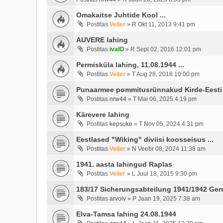
Omakaitse Juhtide Kool ...
Postitas
Veiler
»
R Okt 11, 2013 9:41 pm
AUVERE lahing
Postitas
ivalO
»
R Sept 02, 2016 12:01 pm
Permisküla lahing, 11.08.1944 ...
Postitas
Veiler
»
T Aug 28, 2018 10:00 pm
Punaarmee pommitusrünnakud Kirde-Eesti 
Postitas
nrw44
»
T Mai 06, 2025 4:19 pm
Kärevere lahing
Postitas
kepsuke
»
T Nov 05, 2024 4:31 pm
Eestlased "Wiking" diviisi koosseisus ...
Postitas
Veiler
»
N Veebr 08, 2024 11:38 am
1941. aasta lahingud Raplas
Postitas
Veiler
»
L Juul 18, 2015 9:30 pm
183/17 Sicherungsabteilung 1941/1942 Ge
Postitas
arvolv
»
P Jaan 19, 2025 7:38 am
Elva-Tamsa lahing 24.08.1944