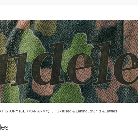
 / HISTORY (GERMAN ARMY)
Üksused & Lahingud/Units & Battles
les