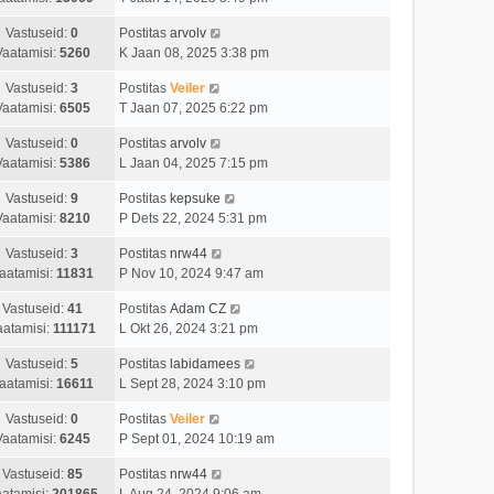
Vastuseid:
0
Postitas
arvolv
Vaatamisi:
5260
K Jaan 08, 2025 3:38 pm
Vastuseid:
3
Postitas
Veiler
Vaatamisi:
6505
T Jaan 07, 2025 6:22 pm
Vastuseid:
0
Postitas
arvolv
Vaatamisi:
5386
L Jaan 04, 2025 7:15 pm
Vastuseid:
9
Postitas
kepsuke
Vaatamisi:
8210
P Dets 22, 2024 5:31 pm
Vastuseid:
3
Postitas
nrw44
aatamisi:
11831
P Nov 10, 2024 9:47 am
Vastuseid:
41
Postitas
Adam CZ
aatamisi:
111171
L Okt 26, 2024 3:21 pm
Vastuseid:
5
Postitas
labidamees
aatamisi:
16611
L Sept 28, 2024 3:10 pm
Vastuseid:
0
Postitas
Veiler
Vaatamisi:
6245
P Sept 01, 2024 10:19 am
Vastuseid:
85
Postitas
nrw44
atamisi:
201865
L Aug 24, 2024 9:06 am