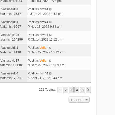
aatamisi:
111164
E Juul 03, 2023 1:25 pm
Vastuseid:
0
Postitas
nrw44
Vaatamisi:
9637
L Jaan 28, 2023 1:13 pm
Vastuseid:
1
Postitas
nrw44
Vaatamisi:
9007
P Nov 13, 2022 9:34 am
Vastuseid:
96
Postitas
nrw44
atamisi:
104290
R Okt 14, 2022 11:12 pm
Vastuseid:
1
Postitas
Veiler
Vaatamisi:
8190
N Sept 29, 2022 10:12 am
Vastuseid:
17
Postitas
Veiler
aatamisi:
19138
N Sept 29, 2022 10:09 am
Vastuseid:
0
Postitas
nrw44
Vaatamisi:
7321
K Sept 21, 2022 9:43 am
1
2
3
4
5
Järgmine
222 Teemat
Hüppa