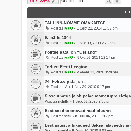
Otsi
Täien
Uus Teema
TE
TALLINN-NÕMME OMAKAITSE
Postitas
ivalO
»
E Sept 22, 2014 11:32 pm
9. märts 1944
Postitas
ivalO
»
E Mär 09, 2009 2:23 pm
Politseipataljon "Ostland"
Postitas
ivalO
»
N Okt 16, 2014 12:17 pm
Tartust Eesti Leegioni
Postitas
ivalO
»
P Veebr 22, 2026 3:29 pm
34. Politseipataljon ...
Postitas
M.
»
L Nov 20, 2010 9:17 pm
Sissejuhatus ja abipalve raamatuprojektiga
Postitas
richdlc
»
T Sept 02, 2025 2:38 pm
Eestlased teostavad raadioluuret
Postitas
tonu
»
K Juul 06, 2011 3:17 pm
Eestlastest allüksused Saksa jalaväediviis
Postitas
nrw44
»
R Juun 20, 2025 8:53 pm