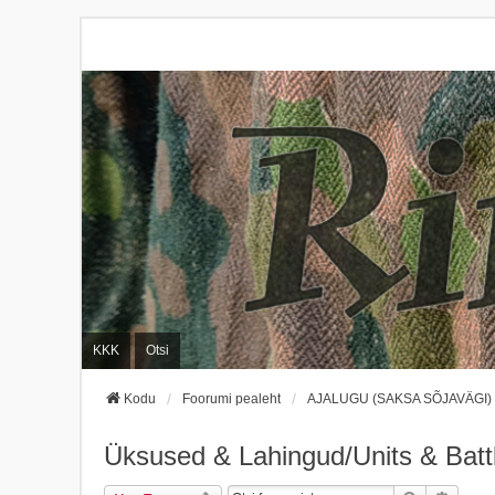
KKK
Otsi
Kodu
Foorumi pealeht
AJALUGU (SAKSA SÕJAVÄGI)
Üksused & Lahingud/Units & Batt