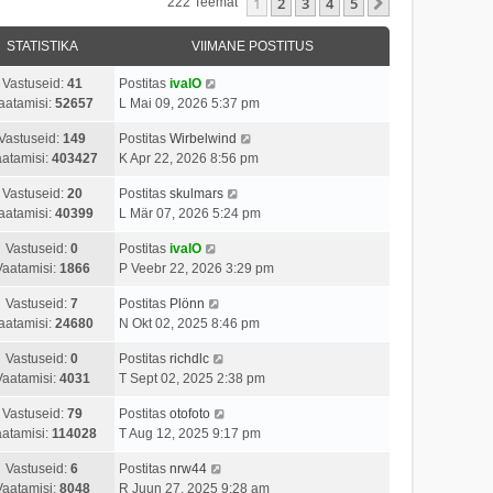
1
2
3
4
5
Järgmine
222 Teemat
STATISTIKA
VIIMANE POSTITUS
Vastuseid:
41
Postitas
ivalO
aatamisi:
52657
L Mai 09, 2026 5:37 pm
Vastuseid:
149
Postitas
Wirbelwind
atamisi:
403427
K Apr 22, 2026 8:56 pm
Vastuseid:
20
Postitas
skulmars
aatamisi:
40399
L Mär 07, 2026 5:24 pm
Vastuseid:
0
Postitas
ivalO
Vaatamisi:
1866
P Veebr 22, 2026 3:29 pm
Vastuseid:
7
Postitas
Plönn
aatamisi:
24680
N Okt 02, 2025 8:46 pm
Vastuseid:
0
Postitas
richdlc
Vaatamisi:
4031
T Sept 02, 2025 2:38 pm
Vastuseid:
79
Postitas
otofoto
atamisi:
114028
T Aug 12, 2025 9:17 pm
Vastuseid:
6
Postitas
nrw44
Vaatamisi:
8048
R Juun 27, 2025 9:28 am