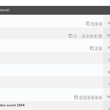
datud Otsing
EMASID
V
1
2
3
Va
1
6
7
8
9
10
…
V
1
2
V
Va
1
2
3
4
5
6
ides suvel 1944