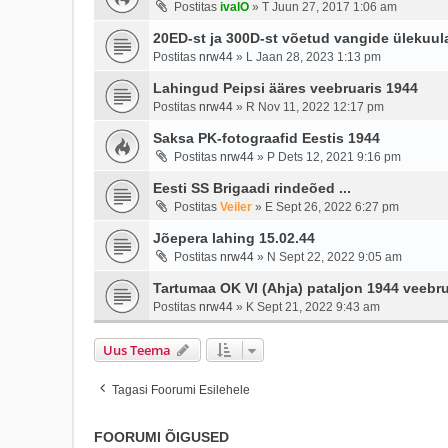
Postitas
ivalO
»
T Juun 27, 2017 1:06 am
20ED-st ja 300D-st võetud vangide ülekuul
Postitas
nrw44
»
L Jaan 28, 2023 1:13 pm
Lahingud Peipsi ääres veebruaris 1944
Postitas
nrw44
»
R Nov 11, 2022 12:17 pm
Saksa PK-fotograafid Eestis 1944
Postitas
nrw44
»
P Dets 12, 2021 9:16 pm
Eesti SS Brigaadi rindeõed ...
Postitas
Veiler
»
E Sept 26, 2022 6:27 pm
Jõepera lahing 15.02.44
Postitas
nrw44
»
N Sept 22, 2022 9:05 am
Tartumaa OK VI (Ahja) pataljon 1944 veebru
Postitas
nrw44
»
K Sept 21, 2022 9:43 am
Uus Teema
Tagasi Foorumi Esilehele
FOORUMI ÕIGUSED