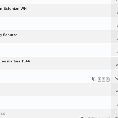
an Estonian WH
ig Schutze
äres märtsis 1944
V
V
1
2
3
V
944
Va