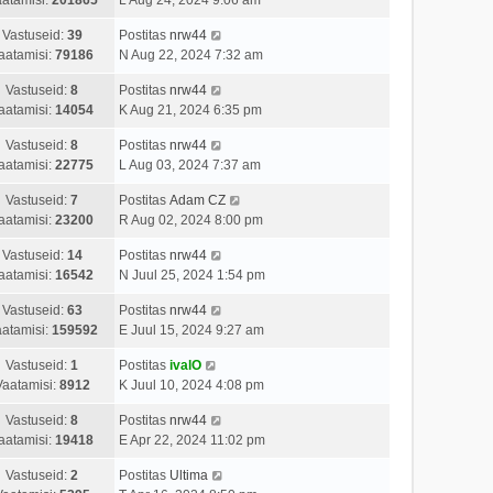
Vastuseid:
39
Postitas
nrw44
aatamisi:
79186
N Aug 22, 2024 7:32 am
Vastuseid:
8
Postitas
nrw44
aatamisi:
14054
K Aug 21, 2024 6:35 pm
Vastuseid:
8
Postitas
nrw44
aatamisi:
22775
L Aug 03, 2024 7:37 am
Vastuseid:
7
Postitas
Adam CZ
aatamisi:
23200
R Aug 02, 2024 8:00 pm
Vastuseid:
14
Postitas
nrw44
aatamisi:
16542
N Juul 25, 2024 1:54 pm
Vastuseid:
63
Postitas
nrw44
atamisi:
159592
E Juul 15, 2024 9:27 am
Vastuseid:
1
Postitas
ivalO
Vaatamisi:
8912
K Juul 10, 2024 4:08 pm
Vastuseid:
8
Postitas
nrw44
aatamisi:
19418
E Apr 22, 2024 11:02 pm
Vastuseid:
2
Postitas
Ultima