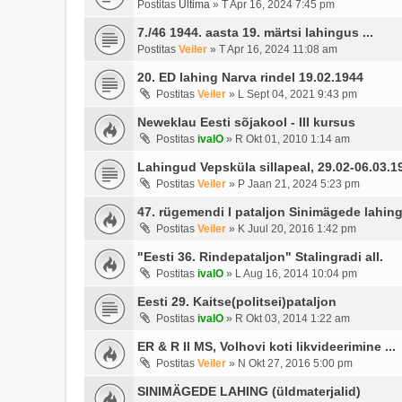
Postitas
Ultima
»
T Apr 16, 2024 7:45 pm
7./46 1944. aasta 19. märtsi lahingus ...
Postitas
Veiler
»
T Apr 16, 2024 11:08 am
20. ED lahing Narva rindel 19.02.1944
Postitas
Veiler
»
L Sept 04, 2021 9:43 pm
Neweklau Eesti sõjakool - III kursus
Postitas
ivalO
»
R Okt 01, 2010 1:14 am
Lahingud Vepsküla sillapeal, 29.02-06.03.19
Postitas
Veiler
»
P Jaan 21, 2024 5:23 pm
47. rügemendi I pataljon Sinimägede lahin
Postitas
Veiler
»
K Juul 20, 2016 1:42 pm
"Eesti 36. Rindepataljon" Stalingradi all.
Postitas
ivalO
»
L Aug 16, 2014 10:04 pm
Eesti 29. Kaitse(politsei)pataljon
Postitas
ivalO
»
R Okt 03, 2014 1:22 am
ER & R II MS, Volhovi koti likvideerimine ...
Postitas
Veiler
»
N Okt 27, 2016 5:00 pm
SINIMÄGEDE LAHING (üldmaterjalid)