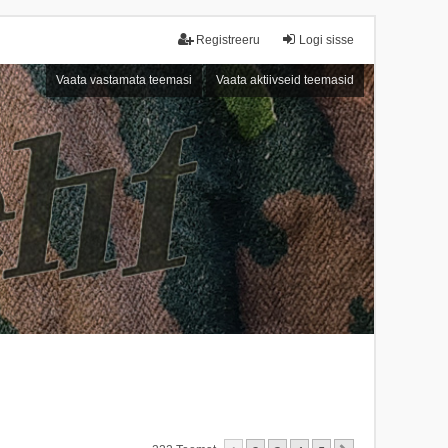
Registreeru
Logi sisse
Vaata vastamata teemasi
Vaata aktiivseid teemasid