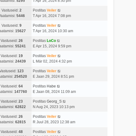
Vaatamisi:
5295
T Apr 16, 2024 8:50 pm
Vastuseid:
2
Postitas
Veiler
Vaatamisi:
5446
T Apr 16, 2024 7:08 pm
Vastuseid:
9
Postitas
Veiler
aatamisi:
15627
T Apr 16, 2024 10:30 am
Vastuseid:
26
Postitas
LoCo
aatamisi:
55241
E Apr 15, 2024 9:59 pm
Vastuseid:
19
Postitas
Veiler
aatamisi:
24439
L Mär 02, 2024 4:32 pm
Vastuseid:
123
Postitas
Veiler
atamisi:
254520
E Jaan 29, 2024 8:51 pm
Vastuseid:
64
Postitas
Habe
atamisi:
147760
E Jaan 08, 2024 11:09 am
Vastuseid:
23
Postitas
Georg_S
aatamisi:
62822
N Aug 24, 2023 10:13 pm
Vastuseid:
26
Postitas
Veiler
aatamisi:
62815
R Juul 28, 2023 12:38 am
Vastuseid:
48
Postitas
Veiler