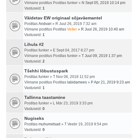
Viimane postitus Postitas
funker
»
N Sept 05, 2019 10:14 pm
Vastuseid:
1
Väidetav EW originaal sõjaväemantel
Postitas
Andvari
» R Juul 26, 2019 7:32 am
Viimane postitus Postitas
Veiler
»
R Juul 26, 2019 10:40 am
Vastuseid:
1
Lihula #2
Postitas
funker
» E Sept 04, 2017 8:27 pm
Viimane postitus Postitas
funker
»
T Juul 09, 2019 1:37 pm
Vastuseid:
2
Tšehhi lõbustuspark
Postitas
funker
» T Nov 06, 2018 11:52 pm
Viimane postitus Postitas
labidamees
»
P Apr 21, 2019 9:23 am
Vastuseid:
1
Tallinna taastamine
Postitas
funker
» L Mär 23, 2019 3:33 pm
Vastuseid:
0
Nugiseks
Postitas
muhumetsad
» T Veebr 19, 2019 9:54 pm
Vastuseid:
0