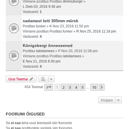
Viimane postitus Postitas
dimmuborgir
»
L Dets 03, 2016 9:36 am
Vastuseid:
1
sadamast leiti 305mm mürsk
Postitas
funker
» K Nov 23, 2016 11:50 pm
Viimane postitus Postitas
funker
»
R Nov 25, 2016 11:18 pm
Vastuseid:
4
Königsbergi õnneseened
Postitas
labidamees
» P Nov 20, 2016 11:08 pm
Viimane postitus Postitas
labidamees
»
E Nov 21, 2016 8:30 pm
Vastuseid:
4
Uus Teema
1
. Leht
10
-st
1
2
3
4
5
10
Järgmine
454 Teemat
…
Hüppa
FOORUMI ÕIGUSED
Sa
ei saa
teha uusi teemasid siin foorumis
Sa
ei saa
postitustele vastata siin foorumis