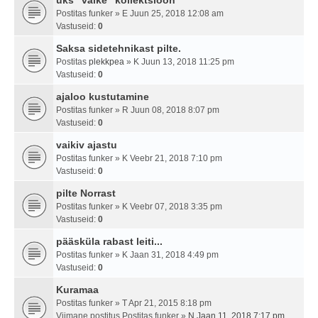
üks "väike" kollektsioon
Postitas
funker
» E Juun 25, 2018 12:08 am
Vastuseid:
0
Saksa sidetehnikast pilte.
Postitas
plekkpea
» K Juun 13, 2018 11:25 pm
Vastuseid:
0
ajaloo kustutamine
Postitas
funker
» R Juun 08, 2018 8:07 pm
Vastuseid:
0
vaikiv ajastu
Postitas
funker
» K Veebr 21, 2018 7:10 pm
Vastuseid:
0
pilte Norrast
Postitas
funker
» K Veebr 07, 2018 3:35 pm
Vastuseid:
0
pääsküla rabast leiti...
Postitas
funker
» K Jaan 31, 2018 4:49 pm
Vastuseid:
0
Kuramaa
Postitas
funker
» T Apr 21, 2015 8:18 pm
Viimane postitus Postitas
funker
»
N Jaan 11, 2018 7:17 pm