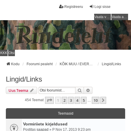
Registreeru
Logi sisse
Vaata vastamata teemasi
Vaata aktiivseid teemasid
KKK
Otsi
Kodu
Foorumi pealeht
KÕIK MUU / EVERYTHING ELSE
Lingid/Links
Lingid/Links
Otsi
Täiendatud Otsing
Uus Teema
1
. Leht
10
-st
1
2
3
4
5
10
Järgmine
454 Teemat
…
Teemasid
Vormiriiete kirjeldused
Postitas
saapad
» P Nov 17, 2013 9:23 pm