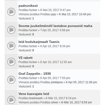
padrunikest
Postitas
funker
» K Mai 10, 2017 6:47 pm
Viimane postitus Postitas
ppp
»
K Mai 10, 2017 10:48 pm
Vastuseid:
1
Soome juubelimündil lastakse punaseid maha
Postitas
funker
» T Apr 25, 2017 4:58 pm
Vastuseid:
0
leid kodukarjmaalt Taanis
Postitas
funker
» K Apr 19, 2017 8:34 pm
Vastuseid:
0
V2 rakett
Postitas
funker
» E Apr 10, 2017 12:35 am
Vastuseid:
0
Graf Zeppelin - 1930
Postitas
funker
» K Apr 05, 2017 7:55 pm
Viimane postitus Postitas
plekkpea
»
K Apr 05, 2017 11:08 pm
Vastuseid:
1
Vene kaevajate leid
Postitas
brainwash
» K Mär 15, 2017 8:19 pm
Viimane postitus Postitas
oliver
»
N Mär 16, 2017 8:59 am