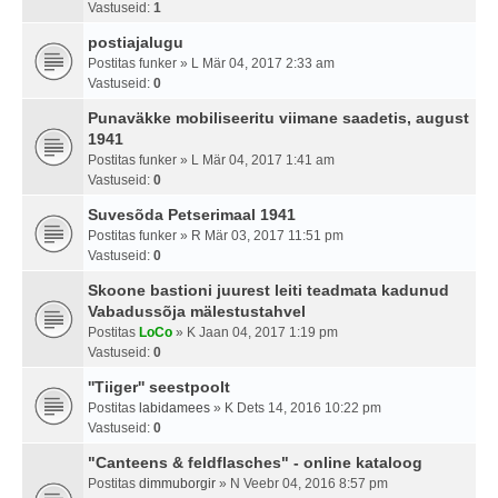
Vastuseid:
1
postiajalugu
Postitas
funker
» L Mär 04, 2017 2:33 am
Vastuseid:
0
Punaväkke mobiliseeritu viimane saadetis, august
1941
Postitas
funker
» L Mär 04, 2017 1:41 am
Vastuseid:
0
Suvesõda Petserimaal 1941
Postitas
funker
» R Mär 03, 2017 11:51 pm
Vastuseid:
0
Skoone bastioni juurest leiti teadmata kadunud
Vabadussõja mälestustahvel
Postitas
LoCo
» K Jaan 04, 2017 1:19 pm
Vastuseid:
0
''Tiiger'' seestpoolt
Postitas
labidamees
» K Dets 14, 2016 10:22 pm
Vastuseid:
0
"Canteens & feldflasches" - online kataloog
Postitas
dimmuborgir
» N Veebr 04, 2016 8:57 pm