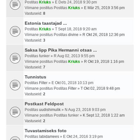
Postitas
Kriuks
» E Dets 24, 2018 9:30 pm
Viimane postitus Postitas
Kriuks
»
E Mär 25, 2019 3:56 pm
Vastuseid:
8
Estonia taastajad ...
Postitas
Kriuks
» T Sept 18, 2018 9:20 am
Viimane postitus Postitas
divine
»
R Okt 26, 2018 12:36 pm
Vastuseid:
3
Saksa lipp Pika Hermanni otsas ...
Postitas
funker
» R Aug 02, 2013 9:55 pm
Viimane postitus Postitas
Kriuks
»
R Okt 19, 2018 1:16 pm
Vastuseid:
7
Tunnistus
Postitas
Filter
» E Okt 01, 2018 10:13 pm
Viimane postitus Postitas
Filter
»
T Okt 02, 2018 9:48 pm
Vastuseid:
2
Postkast Feldpost
Postitas
uudishimulik
» N Aug 23, 2018 9:03 pm
Viimane postitus Postitas
funker
»
K Sept 12, 2018 1:22 am
Vastuseid:
2
Tuvastamiseks foto
Postitas
labidamees
» E Okt 24, 2016 3:19 pm