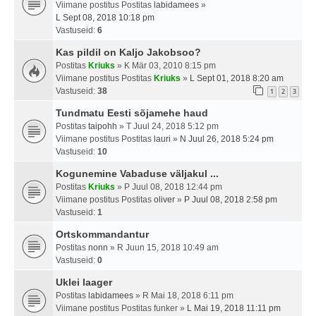
Viimane postitus Postitas
labidamees
»
L Sept 08, 2018 10:18 pm
Vastuseid:
6
Kas pildil on Kaljo Jakobsoo?
Postitas
Kriuks
» K Mär 03, 2010 8:15 pm
Viimane postitus Postitas
Kriuks
»
L Sept 01, 2018 8:20 am
Vastuseid:
38
1
2
3
Tundmatu Eesti sõjamehe haud
Postitas
taipohh
» T Juul 24, 2018 5:12 pm
Viimane postitus Postitas
lauri
»
N Juul 26, 2018 5:24 pm
Vastuseid:
10
Kogunemine Vabaduse väljakul ...
Postitas
Kriuks
» P Juul 08, 2018 12:44 pm
Viimane postitus Postitas
oliver
»
P Juul 08, 2018 2:58 pm
Vastuseid:
1
Ortskommandantur
Postitas
nonn
» R Juun 15, 2018 10:49 am
Vastuseid:
0
Uklei laager
Postitas
labidamees
» R Mai 18, 2018 6:11 pm
Viimane postitus Postitas
funker
»
L Mai 19, 2018 11:11 pm