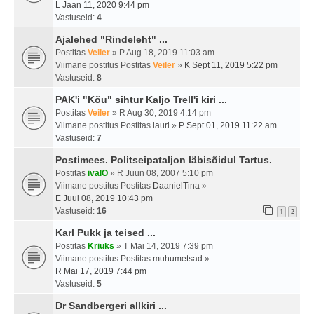
L Jaan 11, 2020 9:44 pm
Vastuseid:
4
Ajalehed "Rindeleht" ...
Postitas
Veiler
» P Aug 18, 2019 11:03 am
Viimane postitus Postitas
Veiler
»
K Sept 11, 2019 5:22 pm
Vastuseid:
8
PAK'i "Kõu" sihtur Kaljo Trell'i kiri ...
Postitas
Veiler
» R Aug 30, 2019 4:14 pm
Viimane postitus Postitas
lauri
»
P Sept 01, 2019 11:22 am
Vastuseid:
7
Postimees. Politseipataljon läbisõidul Tartus.
Postitas
ivalO
» R Juun 08, 2007 5:10 pm
Viimane postitus Postitas
DaanielTina
»
E Juul 08, 2019 10:43 pm
Vastuseid:
16
1
2
Karl Pukk ja teised ...
Postitas
Kriuks
» T Mai 14, 2019 7:39 pm
Viimane postitus Postitas
muhumetsad
»
R Mai 17, 2019 7:44 pm
Vastuseid:
5
Dr Sandbergeri allkiri ...