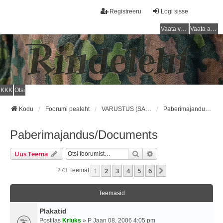
Registreeru
Logi sisse
Vaata vastamata teemasi
Vaata aktiivseid teemasid
KKK
Otsi
Kodu
Foorumi pealeht
VARUSTUS (SAKSA SÕJAVÄGI) / EQUIPMENT (GERMAN ARMY)
Paberimajandus/Documents
Paberimajandus/Documents
Otsi
Täiendatud Otsing
Uus Teema
1
2
3
4
5
6
Järgmine
273 Teemat
Teemasid
Plakatid
Postitas
Kriuks
» P Jaan 08, 2006 4:05 pm