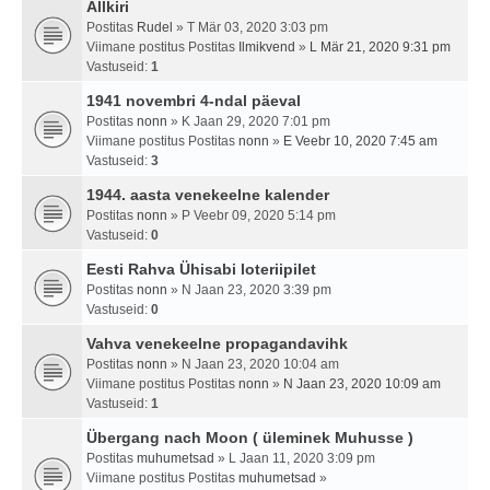
Allkiri
Postitas
Rudel
» T Mär 03, 2020 3:03 pm
Viimane postitus Postitas
Ilmikvend
»
L Mär 21, 2020 9:31 pm
Vastuseid:
1
1941 novembri 4-ndal päeval
Postitas
nonn
» K Jaan 29, 2020 7:01 pm
Viimane postitus Postitas
nonn
»
E Veebr 10, 2020 7:45 am
Vastuseid:
3
1944. aasta venekeelne kalender
Postitas
nonn
» P Veebr 09, 2020 5:14 pm
Vastuseid:
0
Eesti Rahva Ühisabi loteriipilet
Postitas
nonn
» N Jaan 23, 2020 3:39 pm
Vastuseid:
0
Vahva venekeelne propagandavihk
Postitas
nonn
» N Jaan 23, 2020 10:04 am
Viimane postitus Postitas
nonn
»
N Jaan 23, 2020 10:09 am
Vastuseid:
1
Übergang nach Moon ( üleminek Muhusse )
Postitas
muhumetsad
» L Jaan 11, 2020 3:09 pm
Viimane postitus Postitas
muhumetsad
»