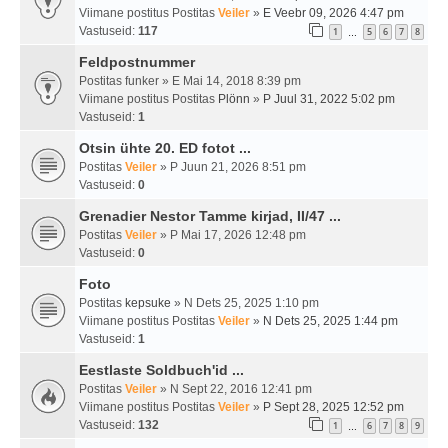
Viimane postitus Postitas
Veiler
»
E Veebr 09, 2026 4:47 pm
Vastuseid:
117
1
5
6
7
8
…
Feldpostnummer
Postitas
funker
» E Mai 14, 2018 8:39 pm
Viimane postitus Postitas
Plönn
»
P Juul 31, 2022 5:02 pm
Vastuseid:
1
Otsin ühte 20. ED fotot ...
Postitas
Veiler
» P Juun 21, 2026 8:51 pm
Vastuseid:
0
Grenadier Nestor Tamme kirjad, II/47 ...
Postitas
Veiler
» P Mai 17, 2026 12:48 pm
Vastuseid:
0
Foto
Postitas
kepsuke
» N Dets 25, 2025 1:10 pm
Viimane postitus Postitas
Veiler
»
N Dets 25, 2025 1:44 pm
Vastuseid:
1
Eestlaste Soldbuch'id ...
Postitas
Veiler
» N Sept 22, 2016 12:41 pm
Viimane postitus Postitas
Veiler
»
P Sept 28, 2025 12:52 pm
Vastuseid:
132
1
6
7
8
9
…