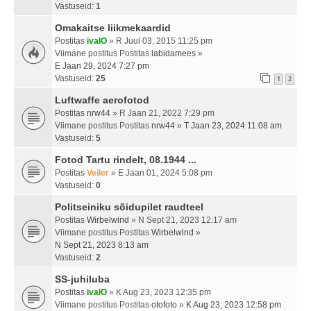
Vastuseid:
1
Omakaitse liikmekaardid
Postitas
ivalO
» R Juul 03, 2015 11:25 pm
Viimane postitus Postitas
labidamees
»
E Jaan 29, 2024 7:27 pm
Vastuseid:
25
1
2
Luftwaffe aerofotod
Postitas
nrw44
» R Jaan 21, 2022 7:29 pm
Viimane postitus Postitas
nrw44
»
T Jaan 23, 2024 11:08 am
Vastuseid:
5
Fotod Tartu rindelt, 08.1944 ...
Postitas
Veiler
» E Jaan 01, 2024 5:08 pm
Vastuseid:
0
Politseiniku sõidupilet raudteel
Postitas
Wirbelwind
» N Sept 21, 2023 12:17 am
Viimane postitus Postitas
Wirbelwind
»
N Sept 21, 2023 8:13 am
Vastuseid:
2
SS-juhiluba
Postitas
ivalO
» K Aug 23, 2023 12:35 pm
Viimane postitus Postitas
otofoto
»
K Aug 23, 2023 12:58 pm