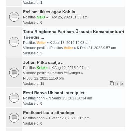
Vastuseid:
1
Fašismi ikkes ägav Kohila
Postitas
ivalO
» T Apr 25, 2023 11:55 am
Vastuseid:
0
Tartu Ringkonna Partisan-Üksuste Komandantuuri
Tõendis ...
Postitas
Veiler
» K Juul 13, 2016 12:03 pm
Viimane postitus Postitas
Veiler
»
K Dets 21, 2022 9:57 am
Vastuseid:
5
Johan Pitka saatja ...
Postitas
Kriuks
» K Aug 12, 2015 9:07 pm
Viimane postitus Postitas
freiwilliger
»
N Juul 22, 2021 11:50 pm
Vastuseid:
15
1
2
Eesti Rahva Ühisabi loteriipilet
Postitas
nonn
» N Veebr 25, 2021 10:34 am
Vastuseid:
0
Postkaart laulu sõnadega
Postitas
nonn
» T Veebr 23, 2021 8:15 pm
Vastuseid:
0