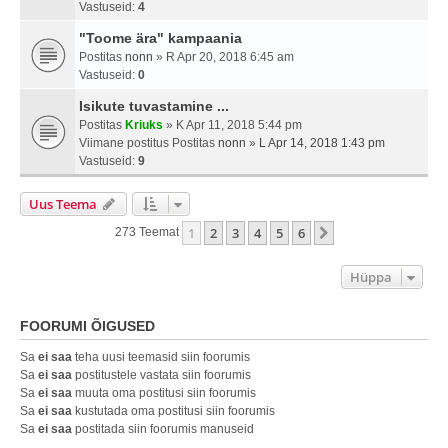
Vastuseid:
4
"Toome ära" kampaania
Postitas
nonn
» R Apr 20, 2018 6:45 am
Vastuseid:
0
Isikute tuvastamine ...
Postitas
Kriuks
» K Apr 11, 2018 5:44 pm
Viimane postitus Postitas
nonn
»
L Apr 14, 2018 1:43 pm
Vastuseid:
9
Uus Teema
1
2
3
4
5
6
Järgmine
273 Teemat
Hüppa
FOORUMI ÕIGUSED
Sa
ei saa
teha uusi teemasid siin foorumis
Sa
ei saa
postitustele vastata siin foorumis
Sa
ei saa
muuta oma postitusi siin foorumis
Sa
ei saa
kustutada oma postitusi siin foorumis
Sa
ei saa
postitada siin foorumis manuseid