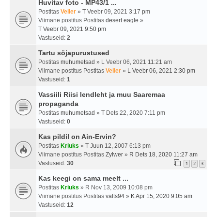
Huvitav foto - MP43/1 ...
Postitas
Veiler
» T Veebr 09, 2021 3:17 pm
Viimane postitus Postitas
desert eagle
»
T Veebr 09, 2021 9:50 pm
Vastuseid:
2
Tartu söjapurustused
Postitas
muhumetsad
» L Veebr 06, 2021 11:21 am
Viimane postitus Postitas
Veiler
»
L Veebr 06, 2021 2:30 pm
Vastuseid:
1
Vassiili Riisi lendleht ja muu Saaremaa
propaganda
Postitas
muhumetsad
» T Dets 22, 2020 7:11 pm
Vastuseid:
0
Kas pildil on Ain-Ervin?
Postitas
Kriuks
» T Juun 12, 2007 6:13 pm
Viimane postitus Postitas
Zylwer
»
R Dets 18, 2020 11:27 am
Vastuseid:
30
1
2
3
Kas keegi on sama meelt ...
Postitas
Kriuks
» R Nov 13, 2009 10:08 pm
Viimane postitus Postitas
valts94
»
K Apr 15, 2020 9:05 am
Vastuseid:
12