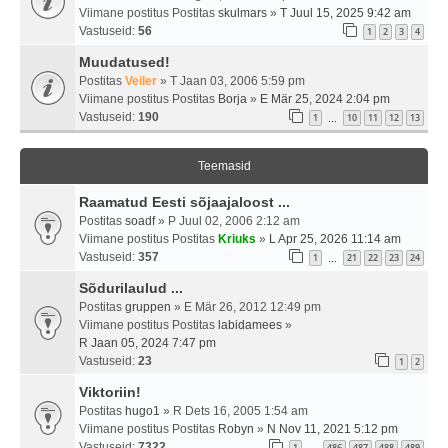
Viimane postitus Postitas
skulmars
»
T Juul 15, 2025 9:42 am
Vastuseid:
56
1
2
3
4
Muudatused!
Postitas
Veiler
» T Jaan 03, 2006 5:59 pm
Viimane postitus Postitas
Borja
»
E Mär 25, 2024 2:04 pm
Vastuseid:
190
1
10
11
12
13
…
Teemasid
Raamatud Eesti sõjaajaloost ...
Postitas
soadf
» P Juul 02, 2006 2:12 am
Viimane postitus Postitas
Kriuks
»
L Apr 25, 2026 11:14 am
Vastuseid:
357
1
21
22
23
24
…
Sõdurilaulud ...
Postitas
gruppen
» E Mär 26, 2012 12:49 pm
Viimane postitus Postitas
labidamees
»
R Jaan 05, 2024 7:47 pm
Vastuseid:
23
1
2
Viktoriin!
Postitas
hugo1
» R Dets 16, 2005 1:54 am
Viimane postitus Postitas
Robyn
»
N Nov 11, 2021 5:12 pm
Vastuseid:
7322
1
486
487
488
489