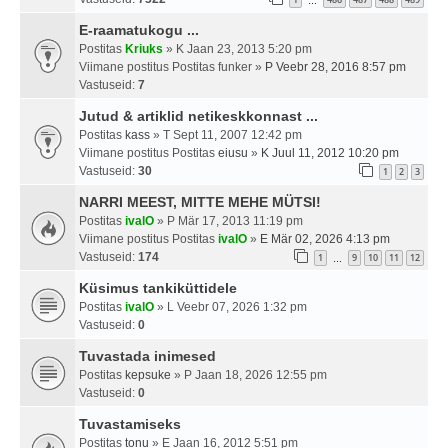
…
E-raamatukogu ...
Postitas
Kriuks
» K Jaan 23, 2013 5:20 pm
Viimane postitus Postitas
funker
»
P Veebr 28, 2016 8:57 pm
Vastuseid:
7
Jutud & artiklid netikeskkonnast ...
Postitas
kass
» T Sept 11, 2007 12:42 pm
Viimane postitus Postitas
eiusu
»
K Juul 11, 2012 10:20 pm
Vastuseid:
30
1
2
3
NARRI MEEST, MITTE MEHE MÜTSI!
Postitas
ivalO
» P Mär 17, 2013 11:19 pm
Viimane postitus Postitas
ivalO
»
E Mär 02, 2026 4:13 pm
Vastuseid:
174
1
9
10
11
12
…
Küsimus tankiküttidele
Postitas
ivalO
» L Veebr 07, 2026 1:32 pm
Vastuseid:
0
Tuvastada inimesed
Postitas
kepsuke
» P Jaan 18, 2026 12:55 pm
Vastuseid:
0
Tuvastamiseks
Postitas
tonu
» E Jaan 16, 2012 5:51 pm