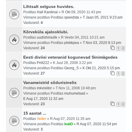
Lihtsalt selguse huvides.
Postitas
Hall Kardinal
» R Okt 09, 2020 11:43 pm
Viimane postitus Postitas
speedsta
»
T Jaan 05, 2021 9:23 pm
Vastuseid:
4
Kõrveküla ajalooklubi.
Postitas
uudishimulik
» R Veebr 04, 2011 10:21 am
Viimane postitus Postitas
plekkpea
»
T Nov 03, 2020 8:13 pm
Vastuseid:
24
1
2
Eesti diviisi veteranid kogunevad Sinimägedes
Postitas
Priit222
» K Juul 26, 2006 3:22 pm
Viimane postitus Postitas
Georg_S
»
K Okt 21, 2020 5:15 pm
Vastuseid:
27
1
2
Vanameistrid sõdurisinelis
Postitas
inkvisiitor
» T Nov 11, 2008 10:48 pm
Viimane postitus Postitas
muhumetsad
»
E Aug 17, 2020 11:32 am
Vastuseid:
23
1
2
15 aastat ...
Postitas
Veiler
» R Aug 07, 2020 11:35 am
Viimane postitus Postitas
ivalO
»
R Aug 07, 2020 11:54 pm
Vastuseid:
3