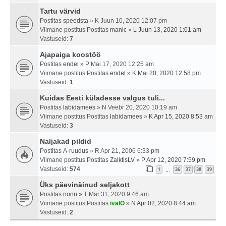
Tartu värvid
Postitas
speedsta
» K Juun 10, 2020 12:07 pm
Viimane postitus Postitas
manic
»
L Juun 13, 2020 1:01 am
Vastuseid:
7
Ajapaiga koostöö
Postitas
endel
» P Mai 17, 2020 12:25 am
Viimane postitus Postitas
endel
»
K Mai 20, 2020 12:58 pm
Vastuseid:
1
Kuidas Eesti küladesse valgus tuli...
Postitas
labidamees
» N Veebr 20, 2020 10:19 am
Viimane postitus Postitas
labidamees
»
K Apr 15, 2020 8:53 am
Vastuseid:
3
Naljakad pildid
Postitas
A-ruudus
» R Apr 21, 2006 6:33 pm
Viimane postitus Postitas
ZalktisLV
»
P Apr 12, 2020 7:59 pm
Vastuseid:
574
1
36
37
38
39
…
Üks päevinäinud seljakott
Postitas
nonn
» T Mär 31, 2020 9:46 am
Viimane postitus Postitas
ivalO
»
N Apr 02, 2020 8:44 am
Vastuseid:
2