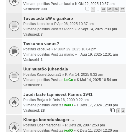
Viimane postitus Postitas
lauri
»
K Okt 22, 2025 10:57 am
Vastuseid:
990
1
64
65
66
67
…
Tuvastada EW sigarikarp
Postitas
kepsuke
» P Apr 06, 2025 10:37 am
Viimane postitus Postitas
Plönn
»
P Sept 14, 2025 7:33 pm
Vastuseid:
7
Taskunoa vanus?
Postitas
kepsuke
» P Juun 29, 2025 10:04 pm
Viimane postitus Postitas
manic
»
T Aug 19, 2025 12:01 am
Vastuseid:
1
Uurimustöö juhendaja
Postitas
KaarelJoonas1
» K Mai 14, 2025 9:32 am
Viimane postitus Postitas
LoCo
»
K Mai 14, 2025 10:54 am
Vastuseid:
1
Juudi laste tapmisest Pärnus 1941
Postitas
Borja
» K Dets 16, 2009 9:22 am
Viimane postitus Postitas
ivalO
»
T Dets 17, 2024 12:09 pm
Vastuseid:
28
1
2
Klooga koonduslaager ...
Postitas
Ober marschall
» R Dets 28, 2007 2:53 pm
Viimane postitus Postitas
ivalO
»
K Dets 11, 2024 12:20 pm