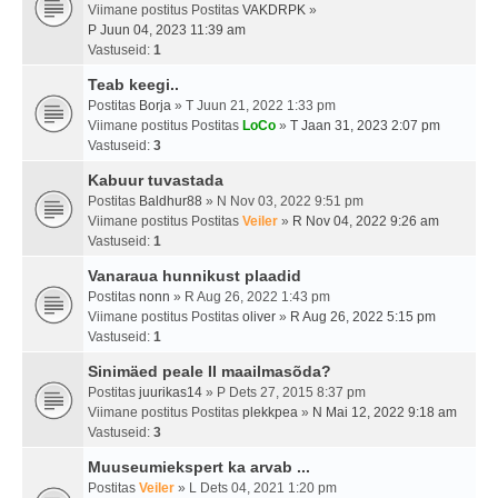
Viimane postitus Postitas
VAKDRPK
»
P Juun 04, 2023 11:39 am
Vastuseid:
1
Teab keegi..
Postitas
Borja
» T Juun 21, 2022 1:33 pm
Viimane postitus Postitas
LoCo
»
T Jaan 31, 2023 2:07 pm
Vastuseid:
3
Kabuur tuvastada
Postitas
Baldhur88
» N Nov 03, 2022 9:51 pm
Viimane postitus Postitas
Veiler
»
R Nov 04, 2022 9:26 am
Vastuseid:
1
Vanaraua hunnikust plaadid
Postitas
nonn
» R Aug 26, 2022 1:43 pm
Viimane postitus Postitas
oliver
»
R Aug 26, 2022 5:15 pm
Vastuseid:
1
Sinimäed peale II maailmasõda?
Postitas
juurikas14
» P Dets 27, 2015 8:37 pm
Viimane postitus Postitas
plekkpea
»
N Mai 12, 2022 9:18 am
Vastuseid:
3
Muuseumiekspert ka arvab ...
Postitas
Veiler
» L Dets 04, 2021 1:20 pm