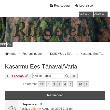
Registreeru
Logi sisse
Vaata vastamata teemasi
Vaata aktiivseid teemasid
KKK
Otsi
Kodu
Foorumi pealeht
KÕIK MUU / EVERYTHING ELSE
Kasarmu Ees Tänaval/Varia
Kasarmu Ees Tänaval/Varia
Otsi
Täiendatud Otsing
Uus Teema
1
. Leht
20
-st
1
2
3
4
5
20
Järgmine
977 Teemat
…
Teadaanded
Ettepanekud!
Postitas
Veiler
» K Aug 16, 2006 7:11 pm