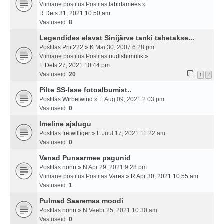
Viimane postitus Postitas
labidamees
»
R Dets 31, 2021 10:50 am
Vastuseid:
8
Legendides elavat Sinijärve tanki tahetakse...
Postitas
Priit222
» K Mai 30, 2007 6:28 pm
Viimane postitus Postitas
uudishimulik
»
E Dets 27, 2021 10:44 pm
Vastuseid:
20
1
2
Pilte SS-lase fotoalbumist..
Postitas
Wirbelwind
» E Aug 09, 2021 2:03 pm
Vastuseid:
0
Imeline ajalugu
Postitas
freiwilliger
» L Juul 17, 2021 11:22 am
Vastuseid:
0
Vanad Punaarmee pagunid
Postitas
nonn
» N Apr 29, 2021 9:28 pm
Viimane postitus Postitas
Vares
»
R Apr 30, 2021 10:55 am
Vastuseid:
1
Pulmad Saaremaa moodi
Postitas
nonn
» N Veebr 25, 2021 10:30 am
Vastuseid:
0