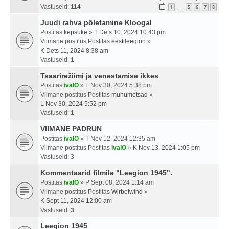
Vastuseid:
114
1
5
6
7
8
…
Juudi rahva põletamine Kloogal
Postitas
kepsuke
» T Dets 10, 2024 10:43 pm
Viimane postitus Postitas
eestileegion
»
K Dets 11, 2024 8:38 am
Vastuseid:
1
Tsaarirežiimi ja venestamise ikkes
Postitas
ivalO
» L Nov 30, 2024 5:38 pm
Viimane postitus Postitas
muhumetsad
»
L Nov 30, 2024 5:52 pm
Vastuseid:
1
VIIMANE PADRUN
Postitas
ivalO
» T Nov 12, 2024 12:35 am
Viimane postitus Postitas
ivalO
»
K Nov 13, 2024 1:05 pm
Vastuseid:
3
Kommentaarid filmile "Leegion 1945".
Postitas
ivalO
» P Sept 08, 2024 1:14 am
Viimane postitus Postitas
Wirbelwind
»
K Sept 11, 2024 12:00 am
Vastuseid:
3
Leegion 1945