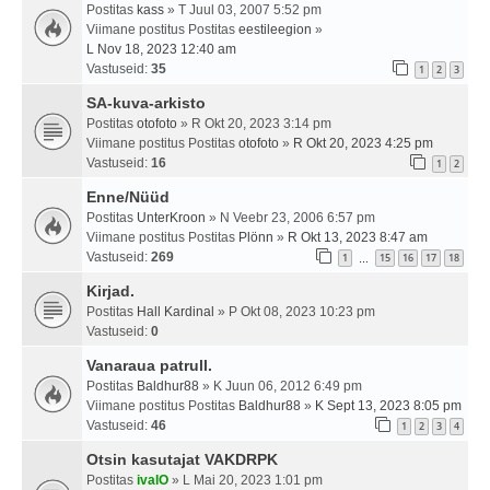
Postitas
kass
» T Juul 03, 2007 5:52 pm
Viimane postitus Postitas
eestileegion
»
L Nov 18, 2023 12:40 am
Vastuseid:
35
1
2
3
SA-kuva-arkisto
Postitas
otofoto
» R Okt 20, 2023 3:14 pm
Viimane postitus Postitas
otofoto
»
R Okt 20, 2023 4:25 pm
Vastuseid:
16
1
2
Enne/Nüüd
Postitas
UnterKroon
» N Veebr 23, 2006 6:57 pm
Viimane postitus Postitas
Plönn
»
R Okt 13, 2023 8:47 am
Vastuseid:
269
1
15
16
17
18
…
Kirjad.
Postitas
Hall Kardinal
» P Okt 08, 2023 10:23 pm
Vastuseid:
0
Vanaraua patrull.
Postitas
Baldhur88
» K Juun 06, 2012 6:49 pm
Viimane postitus Postitas
Baldhur88
»
K Sept 13, 2023 8:05 pm
Vastuseid:
46
1
2
3
4
Otsin kasutajat VAKDRPK
Postitas
ivalO
» L Mai 20, 2023 1:01 pm