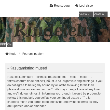
Registreeru
Logi sisse
Vaata vastamata teemasi
Vaata aktiivseid teemasid
KKK
Otsi
Kodu
Foorumi pealeht
- Kasutamistingimused
Hakates kommuuni “” liikmeks (edaspidi "me", "meie", "meid", “”,
“https://foorum.rindeleht.ee”), nõustud sa järgnevate tingimustega. If you
do not agree to be legally bound by all of the following terms then
please do not access and/or use “”. We may change these at any time
and we’ll do our utmost in informing you, though it would be prudent to
review this regularly yourself as your continued usage of “” after
changes mean you agree to be legally bound by these terms as they
are updated and/or amended.