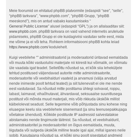
Meie foorumid on ehitatud phpBB platvormile (edaspidi “see”, “selle”,
“phpBB tarkvara”, “www.phpbb.com”, “phpBB Grupp, “phpBB
meeskond”), mis on antud vabaks kasutamiseks “
General Public License
” alusel (edaspidi “GPL”) ja on allalaaditav siit:
www.phpbb.com
. phpBB tarkvara on vaid vahend internetis arutelude
pidamiseks, phpBB Grupp ei ole kuidagiviisi vastutav selle eest, mida
me võime ja ei või teha. Rohkem informatsiooni phpBB kohta leiad
https://www.phpbb.com/
kodulehelt.
Kuigi veebilehe “” administraatorid ja moderaatorid üritavad eemaldada
või muuta kõiki vastuolulisi materjale nii kiiresti kui võimalik, on võimatu
üle vaadata igat teadet. Selletõttu nõustud sa, et kõik siia leheküljele
tehtud postitused väljendavad autorite mitte administraatorite,
moderaatorite või veebihalduri vaateid ja arvamusi (välja arvatud
nende inimeste poolt tehtud teated) ja siit tulenevalt ei ole me nende
eest vastutavad. Sa nõustud mitte postitama ühtegi solvavat, roppu,
labast, laimavat, vihaõhutavat, ähvardavat, seksuaalse suunitlusega
postitust või mõnda muud materjali, mis võib rikkuda ükskõik millist
käibelolevat seadust. Selle tegemine võib põhjustada sinu kohese ning
eluaegse keelu siia veebilehele sisenemast (ja sinu teenusepakkujaga
võetakse ühendust). Kõikide postituste IP aadressid salvestatakse
abistamaks nende tingimuste täitmist. Sa nõustud, et veebihalduril,
administraatoritel ja moderaatoritel on õigus eemaldada, muuta,
liigutada või sulgeda ükskõik milline teade igal ajal, millal iganes neile
sobib. Kasutajana nõustud sa, et kõiki sinu poolt sisestatud andmeid