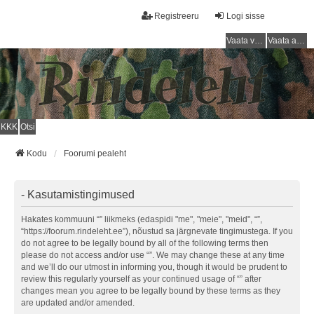
Registreeru
Logi sisse
Vaata vastamata teemasi
Vaata aktiivseid teemasid
KKK
Otsi
Kodu
Foorumi pealeht
- Kasutamistingimused
Hakates kommuuni “” liikmeks (edaspidi "me", "meie", "meid", “”,
“https://foorum.rindeleht.ee”), nõustud sa järgnevate tingimustega. If you
do not agree to be legally bound by all of the following terms then
please do not access and/or use “”. We may change these at any time
and we’ll do our utmost in informing you, though it would be prudent to
review this regularly yourself as your continued usage of “” after
changes mean you agree to be legally bound by these terms as they
are updated and/or amended.