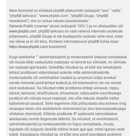
Meie foorumid on ehitatud phpBB platvormile (edaspidi “see”, “selle”,
“phpBB tarkvara”, “www.phpbb.com”, “phpBB Grupp, “phpBB
meeskond”), mis on antud vabaks kasutamiseks “
General Public License
” alusel (edaspidi “GPL”) ja on allalaaditav siit:
www.phpbb.com
. phpBB tarkvara on vaid vahend internetis arutelude
pidamiseks, phpBB Grupp ei ole kuidagiviisi vastutav selle eest, mida
me võime ja ei või teha. Rohkem informatsiooni phpBB kohta leiad
https://www.phpbb.com/
kodulehelt.
Kuigi veebilehe “” administraatorid ja moderaatorid üritavad eemaldada
või muuta kõiki vastuolulisi materjale nii kiiresti kui võimalik, on võimatu
üle vaadata igat teadet. Selletõttu nõustud sa, et kõik siia leheküljele
tehtud postitused väljendavad autorite mitte administraatorite,
moderaatorite või veebihalduri vaateid ja arvamusi (välja arvatud
nende inimeste poolt tehtud teated) ja siit tulenevalt ei ole me nende
eest vastutavad. Sa nõustud mitte postitama ühtegi solvavat, roppu,
labast, laimavat, vihaõhutavat, ähvardavat, seksuaalse suunitlusega
postitust või mõnda muud materjali, mis võib rikkuda ükskõik millist
käibelolevat seadust. Selle tegemine võib põhjustada sinu kohese ning
eluaegse keelu siia veebilehele sisenemast (ja sinu teenusepakkujaga
võetakse ühendust). Kõikide postituste IP aadressid salvestatakse
abistamaks nende tingimuste täitmist. Sa nõustud, et veebihalduril,
administraatoritel ja moderaatoritel on õigus eemaldada, muuta,
liigutada või sulgeda ükskõik milline teade igal ajal, millal iganes neile
sobib. Kasutajana nõustud sa, et kõiki sinu poolt sisestatud andmeid