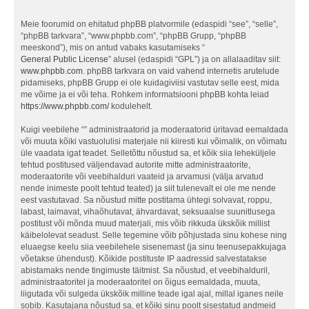
Meie foorumid on ehitatud phpBB platvormile (edaspidi “see”, “selle”,
“phpBB tarkvara”, “www.phpbb.com”, “phpBB Grupp, “phpBB
meeskond”), mis on antud vabaks kasutamiseks “
General Public License
” alusel (edaspidi “GPL”) ja on allalaaditav siit:
www.phpbb.com
. phpBB tarkvara on vaid vahend internetis arutelude
pidamiseks, phpBB Grupp ei ole kuidagiviisi vastutav selle eest, mida
me võime ja ei või teha. Rohkem informatsiooni phpBB kohta leiad
https://www.phpbb.com/
kodulehelt.
Kuigi veebilehe “” administraatorid ja moderaatorid üritavad eemaldada
või muuta kõiki vastuolulisi materjale nii kiiresti kui võimalik, on võimatu
üle vaadata igat teadet. Selletõttu nõustud sa, et kõik siia leheküljele
tehtud postitused väljendavad autorite mitte administraatorite,
moderaatorite või veebihalduri vaateid ja arvamusi (välja arvatud
nende inimeste poolt tehtud teated) ja siit tulenevalt ei ole me nende
eest vastutavad. Sa nõustud mitte postitama ühtegi solvavat, roppu,
labast, laimavat, vihaõhutavat, ähvardavat, seksuaalse suunitlusega
postitust või mõnda muud materjali, mis võib rikkuda ükskõik millist
käibelolevat seadust. Selle tegemine võib põhjustada sinu kohese ning
eluaegse keelu siia veebilehele sisenemast (ja sinu teenusepakkujaga
võetakse ühendust). Kõikide postituste IP aadressid salvestatakse
abistamaks nende tingimuste täitmist. Sa nõustud, et veebihalduril,
administraatoritel ja moderaatoritel on õigus eemaldada, muuta,
liigutada või sulgeda ükskõik milline teade igal ajal, millal iganes neile
sobib. Kasutajana nõustud sa, et kõiki sinu poolt sisestatud andmeid