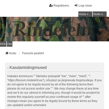
Registreeru
Logi sisse
Vaata vastamata teemasi
Vaata aktiivseid teemasid
KKK
Otsi
Kodu
Foorumi pealeht
- Kasutamistingimused
Hakates kommuuni “” liikmeks (edaspidi "me", "meie", "meid", “”,
“https://foorum.rindeleht.ee”), nõustud sa järgnevate tingimustega. If you
do not agree to be legally bound by all of the following terms then
please do not access and/or use “”. We may change these at any time
and we’ll do our utmost in informing you, though it would be prudent to
review this regularly yourself as your continued usage of “” after
changes mean you agree to be legally bound by these terms as they
are updated and/or amended.