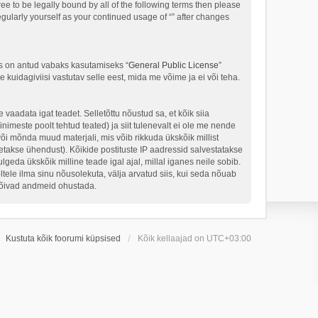
ree to be legally bound by all of the following terms then please
gularly yourself as your continued usage of “” after changes
s on antud vabaks kasutamiseks “
General Public License
”
kuidagiviisi vastutav selle eest, mida me võime ja ei või teha.
 vaadata igat teadet. Selletõttu nõustud sa, et kõik siia
nimeste poolt tehtud teated) ja siit tulenevalt ei ole me nende
või mõnda muud materjali, mis võib rikkuda ükskõik millist
takse ühendust). Kõikide postituste IP aadressid salvestatakse
geda ükskõik milline teade igal ajal, millal iganes neile sobib.
ele ilma sinu nõusolekuta, välja arvatud siis, kui seda nõuab
 võivad andmeid ohustada.
Kustuta kõik foorumi küpsised
Kõik kellaajad on
UTC+03:00