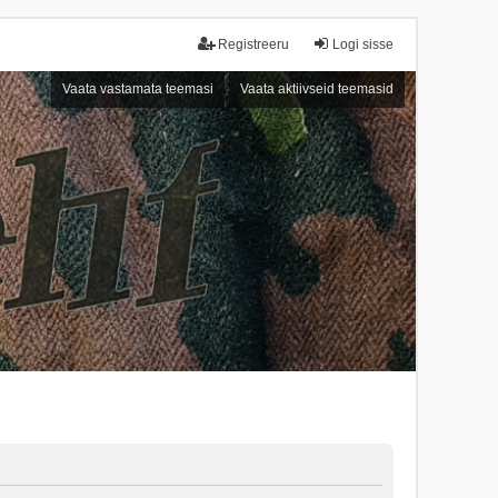
Registreeru
Logi sisse
Vaata vastamata teemasi
Vaata aktiivseid teemasid