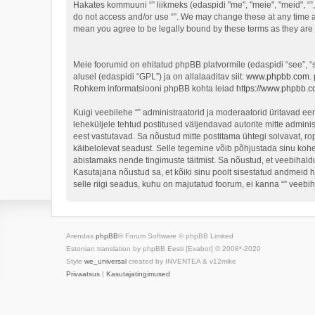
Hakates kommuuni “” liikmeks (edaspidi "me", "meie", "meid", “”, 
do not access and/or use “”. We may change these at any time an
mean you agree to be legally bound by these terms as they ar
Meie foorumid on ehitatud phpBB platvormile (edaspidi “see”,
alusel (edaspidi “GPL”) ja on allalaaditav siit:
www.phpbb.com
.
Rohkem informatsiooni phpBB kohta leiad
https://www.phpbb.c
Kuigi veebilehe “” administraatorid ja moderaatorid üritavad eema
leheküljele tehtud postitused väljendavad autorite mitte adminis
eest vastutavad. Sa nõustud mitte postitama ühtegi solvavat, ro
käibelolevat seadust. Selle tegemine võib põhjustada sinu koh
abistamaks nende tingimuste täitmist. Sa nõustud, et veebihaldur
Kasutajana nõustud sa, et kõiki sinu poolt sisestatud andmeid 
selle riigi seadus, kuhu on majutatud foorum, ei kanna “” veeb
Arendas
phpBB
® Forum Software © phpBB Limited
Estonian translation by phpBB Eesti [Exabot] © 2008*-2020
Style
we_universal
created by INVENTEA & v12mike
Privaatsus
|
Kasutajatingimused