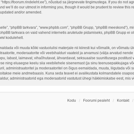
“https://foorum.rindeleht.ee”), nõustud sa järgnevate tingimustega. If you do not ag
d we’ll do our utmost in informing you, though it would be prudent to review this re
e updated and/or amended.
 “selle”, “phpBB tarkvara”, “www.phpbb.com”, “phpBB Grupp, “phpBB meeskond”), mi
 phpBB tarkvara on vaid vahend internetis arutelude pidamiseks, phpBB Grupp ei ole 
om/
kodulehelt.
ldada või muuta kõiki vastuolulisi materjale nii kiiresti kui võimalik, on võimatu üle
traatorite, moderaatorite või veebihalduri vaateid ja arvamusi (välja arvatud nende i
ppu, labast, laimavat, vihaõhutavat, ähvardavat, seksuaalse suunitlusega postitust 
ese ning eluaegse keelu siia veebilehele sisenemast (ja sinu teenusepakkujaga võe
il, administraatoritel ja moderaatoritel on õigus eemaldada, muuta, liigutada või sul
hoitakse meie andmebaasis. Kuna seda teavet ei avalikustata kolmandatele osapoolt
ihaldur, administraatorid ega moderaatorid vastutust ühegi häkkimiskatse eest, mis
Kodu
Foorumi pealeht
Kontakt