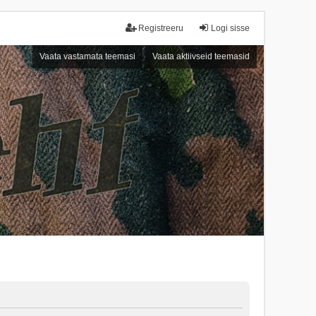
Registreeru
Logi sisse
Vaata vastamata teemasi
Vaata aktiivseid teemasid