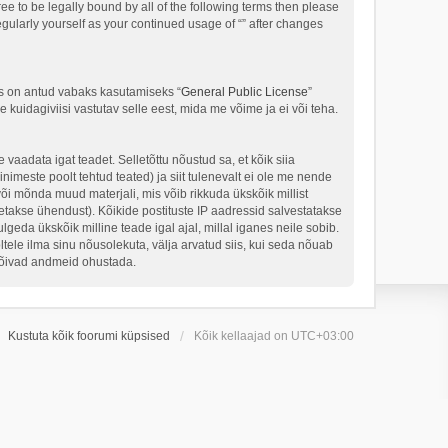
ree to be legally bound by all of the following terms then please
gularly yourself as your continued usage of “” after changes
s on antud vabaks kasutamiseks “
General Public License
”
kuidagiviisi vastutav selle eest, mida me võime ja ei või teha.
 vaadata igat teadet. Selletõttu nõustud sa, et kõik siia
nimeste poolt tehtud teated) ja siit tulenevalt ei ole me nende
või mõnda muud materjali, mis võib rikkuda ükskõik millist
takse ühendust). Kõikide postituste IP aadressid salvestatakse
geda ükskõik milline teade igal ajal, millal iganes neile sobib.
ele ilma sinu nõusolekuta, välja arvatud siis, kui seda nõuab
 võivad andmeid ohustada.
Kustuta kõik foorumi küpsised
Kõik kellaajad on
UTC+03:00