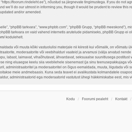
“https://foorum.rindeleht.ee”), nõustud sa järgnevate tingimustega. If you do not ag
d we’ll do our utmost in informing you, though it would be prudent to review this re
e updated and/or amended.
 “selle”, “phpBB tarkvara”, “www.phpbb.com”, “phpBB Grupp, “phpBB meeskond”), mi
 phpBB tarkvara on vaid vahend internetis arutelude pidamiseks, phpBB Grupp ei ole 
om/
kodulehelt.
ldada või muuta kõiki vastuolulisi materjale nii kiiresti kui võimalik, on võimatu üle
traatorite, moderaatorite või veebihalduri vaateid ja arvamusi (välja arvatud nende i
ppu, labast, laimavat, vihaõhutavat, ähvardavat, seksuaalse suunitlusega postitust 
ese ning eluaegse keelu siia veebilehele sisenemast (ja sinu teenusepakkujaga võe
il, administraatoritel ja moderaatoritel on õigus eemaldada, muuta, liigutada või sul
hoitakse meie andmebaasis. Kuna seda teavet ei avalikustata kolmandatele osapoolt
ihaldur, administraatorid ega moderaatorid vastutust ühegi häkkimiskatse eest, mis
Kodu
Foorumi pealeht
Kontakt