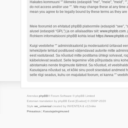
Hakates kommuuni “” liikmeks (edaspidi "me", "meie", "meid", “”, 
do not access and/or use “”. We may change these at any time an
mean you agree to be legally bound by these terms as they ar
Meie foorumid on ehitatud phpBB platvormile (edaspidi “see”,
alusel (edaspidi “GPL”) ja on allalaaditav siit:
www.phpbb.com
.
Rohkem informatsiooni phpBB kohta leiad
https://www.phpbb.c
Kuigi veebilehe “” administraatorid ja moderaatorid üritavad eema
leheküljele tehtud postitused väljendavad autorite mitte adminis
eest vastutavad. Sa nõustud mitte postitama ühtegi solvavat, ro
käibelolevat seadust. Selle tegemine võib põhjustada sinu koh
abistamaks nende tingimuste täitmist. Sa nõustud, et veebihaldur
Kasutajana nõustud sa, et kõiki sinu poolt sisestatud andmeid 
selle riigi seadus, kuhu on majutatud foorum, ei kanna “” veeb
Arendas
phpBB
® Forum Software © phpBB Limited
Estonian translation by phpBB Eesti [Exabot] © 2008*-2020
Style
we_universal
created by INVENTEA & v12mike
Privaatsus
|
Kasutajatingimused