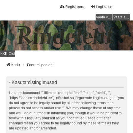
Registreeru
Logi sisse
Vaata vastamata teemasi
Vaata aktiivseid teemasid
KKK
Otsi
Kodu
Foorumi pealeht
- Kasutamistingimused
Hakates kommuuni “” liikmeks (edaspidi "me", "meie", "meid", “”,
“https://foorum.rindeleht.ee”), nõustud sa järgnevate tingimustega. If you
do not agree to be legally bound by all of the following terms then
please do not access and/or use “”. We may change these at any time
and we’ll do our utmost in informing you, though it would be prudent to
review this regularly yourself as your continued usage of “” after
changes mean you agree to be legally bound by these terms as they
are updated and/or amended.