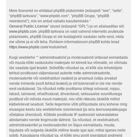
Meie foorumid on ehitatud phpBB platvormile (edaspidi “see”, “selle”,
“phpBB tarkvara”, “www.phpbb.com”, “phpBB Grupp, “phpBB
meeskond”), mis on antud vabaks kasutamiseks “
General Public License
” alusel (edaspidi “GPL”) ja on allalaaditav siit:
www.phpbb.com
. phpBB tarkvara on vaid vahend internetis arutelude
pidamiseks, phpBB Grupp ei ole kuidagiviisi vastutav selle eest, mida
me võime ja ei või teha. Rohkem informatsiooni phpBB kohta leiad
https://www.phpbb.com/
kodulehelt.
Kuigi veebilehe “” administraatorid ja moderaatorid üritavad eemaldada
või muuta kõiki vastuolulisi materjale nii kiiresti kui võimalik, on võimatu
üle vaadata igat teadet. Selletõttu nõustud sa, et kõik siia leheküljele
tehtud postitused väljendavad autorite mitte administraatorite,
moderaatorite või veebihalduri vaateid ja arvamusi (välja arvatud
nende inimeste poolt tehtud teated) ja siit tulenevalt ei ole me nende
eest vastutavad. Sa nõustud mitte postitama ühtegi solvavat, roppu,
labast, laimavat, vihaõhutavat, ähvardavat, seksuaalse suunitlusega
postitust või mõnda muud materjali, mis võib rikkuda ükskõik millist
käibelolevat seadust. Selle tegemine võib põhjustada sinu kohese ning
eluaegse keelu siia veebilehele sisenemast (ja sinu teenusepakkujaga
võetakse ühendust). Kõikide postituste IP aadressid salvestatakse
abistamaks nende tingimuste täitmist. Sa nõustud, et veebihalduril,
administraatoritel ja moderaatoritel on õigus eemaldada, muuta,
liigutada või sulgeda ükskõik milline teade igal ajal, millal iganes neile
sobib. Kasutajana nõustud sa, et kõiki sinu poolt sisestatud andmeid