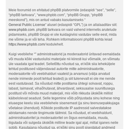
Meie foorumid on ehitatud phpBB platvormile (edaspidi “see”, “selle”,
“phpBB tarkvara”, “www.phpbb.com”, “phpBB Grupp, “phpBB
meeskond”), mis on antud vabaks kasutamiseks “
General Public License
” alusel (edaspidi “GPL”) ja on allalaaditav siit:
www.phpbb.com
. phpBB tarkvara on vaid vahend internetis arutelude
pidamiseks, phpBB Grupp ei ole kuidagiviisi vastutav selle eest, mida
me võime ja ei või teha. Rohkem informatsiooni phpBB kohta leiad
https://www.phpbb.com/
kodulehelt.
Kuigi veebilehe “” administraatorid ja moderaatorid üritavad eemaldada
või muuta kõiki vastuolulisi materjale nii kiiresti kui võimalik, on võimatu
üle vaadata igat teadet. Selletõttu nõustud sa, et kõik siia leheküljele
tehtud postitused väljendavad autorite mitte administraatorite,
moderaatorite või veebihalduri vaateid ja arvamusi (välja arvatud
nende inimeste poolt tehtud teated) ja siit tulenevalt ei ole me nende
eest vastutavad. Sa nõustud mitte postitama ühtegi solvavat, roppu,
labast, laimavat, vihaõhutavat, ähvardavat, seksuaalse suunitlusega
postitust või mõnda muud materjali, mis võib rikkuda ükskõik millist
käibelolevat seadust. Selle tegemine võib põhjustada sinu kohese ning
eluaegse keelu siia veebilehele sisenemast (ja sinu teenusepakkujaga
võetakse ühendust). Kõikide postituste IP aadressid salvestatakse
abistamaks nende tingimuste täitmist. Sa nõustud, et veebihalduril,
administraatoritel ja moderaatoritel on õigus eemaldada, muuta,
liigutada või sulgeda ükskõik milline teade igal ajal, millal iganes neile
sobib. Kasutajana nõustud sa, et kõiki sinu poolt sisestatud andmeid