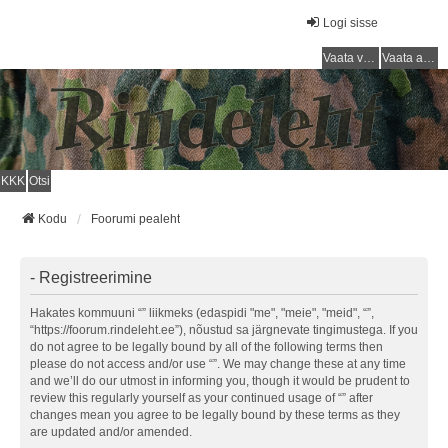
Logi sisse
Vaata vastamata teemasi
Vaata aktiivseid teemasid
KKK
Otsi
Kodu
Foorumi pealeht
- Registreerimine
Hakates kommuuni “” liikmeks (edaspidi "me", "meie", "meid", “”,
“https://foorum.rindeleht.ee”), nõustud sa järgnevate tingimustega. If you
do not agree to be legally bound by all of the following terms then
please do not access and/or use “”. We may change these at any time
and we’ll do our utmost in informing you, though it would be prudent to
review this regularly yourself as your continued usage of “” after
changes mean you agree to be legally bound by these terms as they
are updated and/or amended.