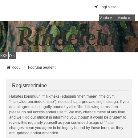
Logi sisse
Vaata vastamata teemasi
Vaata aktiivseid teemasid
KKK
Otsi
Kodu
Foorumi pealeht
- Registreerimine
Hakates kommuuni “” liikmeks (edaspidi "me", "meie", "meid", “”,
“https://foorum.rindeleht.ee”), nõustud sa järgnevate tingimustega. If you
do not agree to be legally bound by all of the following terms then
please do not access and/or use “”. We may change these at any time
and we’ll do our utmost in informing you, though it would be prudent to
review this regularly yourself as your continued usage of “” after
changes mean you agree to be legally bound by these terms as they
are updated and/or amended.