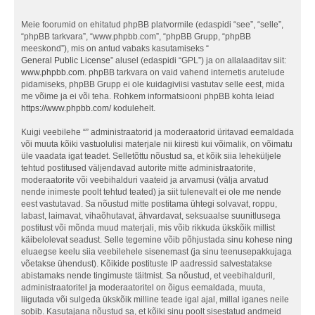
Meie foorumid on ehitatud phpBB platvormile (edaspidi “see”, “selle”,
“phpBB tarkvara”, “www.phpbb.com”, “phpBB Grupp, “phpBB
meeskond”), mis on antud vabaks kasutamiseks “
General Public License
” alusel (edaspidi “GPL”) ja on allalaaditav siit:
www.phpbb.com
. phpBB tarkvara on vaid vahend internetis arutelude
pidamiseks, phpBB Grupp ei ole kuidagiviisi vastutav selle eest, mida
me võime ja ei või teha. Rohkem informatsiooni phpBB kohta leiad
https://www.phpbb.com/
kodulehelt.
Kuigi veebilehe “” administraatorid ja moderaatorid üritavad eemaldada
või muuta kõiki vastuolulisi materjale nii kiiresti kui võimalik, on võimatu
üle vaadata igat teadet. Selletõttu nõustud sa, et kõik siia leheküljele
tehtud postitused väljendavad autorite mitte administraatorite,
moderaatorite või veebihalduri vaateid ja arvamusi (välja arvatud
nende inimeste poolt tehtud teated) ja siit tulenevalt ei ole me nende
eest vastutavad. Sa nõustud mitte postitama ühtegi solvavat, roppu,
labast, laimavat, vihaõhutavat, ähvardavat, seksuaalse suunitlusega
postitust või mõnda muud materjali, mis võib rikkuda ükskõik millist
käibelolevat seadust. Selle tegemine võib põhjustada sinu kohese ning
eluaegse keelu siia veebilehele sisenemast (ja sinu teenusepakkujaga
võetakse ühendust). Kõikide postituste IP aadressid salvestatakse
abistamaks nende tingimuste täitmist. Sa nõustud, et veebihalduril,
administraatoritel ja moderaatoritel on õigus eemaldada, muuta,
liigutada või sulgeda ükskõik milline teade igal ajal, millal iganes neile
sobib. Kasutajana nõustud sa, et kõiki sinu poolt sisestatud andmeid