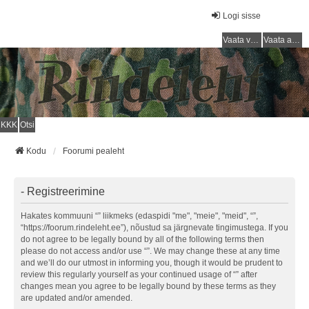
Logi sisse
Vaata vastamata teemasi
Vaata aktiivseid teemasid
KKK
Otsi
Kodu
Foorumi pealeht
- Registreerimine
Hakates kommuuni “” liikmeks (edaspidi "me", "meie", "meid", “”,
“https://foorum.rindeleht.ee”), nõustud sa järgnevate tingimustega. If you
do not agree to be legally bound by all of the following terms then
please do not access and/or use “”. We may change these at any time
and we’ll do our utmost in informing you, though it would be prudent to
review this regularly yourself as your continued usage of “” after
changes mean you agree to be legally bound by these terms as they
are updated and/or amended.