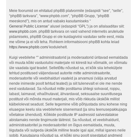
Meie foorumid on ehitatud phpBB platvormile (edaspidi “see”, “selle”,
“phpBB tarkvara”, “www.phpbb.com”, “phpBB Grupp, “phpBB
meeskond”), mis on antud vabaks kasutamiseks “
General Public License
” alusel (edaspidi “GPL”) ja on allalaaditav siit:
www.phpbb.com
. phpBB tarkvara on vaid vahend internetis arutelude
pidamiseks, phpBB Grupp ei ole kuidagiviisi vastutav selle eest, mida
me võime ja ei või teha. Rohkem informatsiooni phpBB kohta leiad
https://www.phpbb.com/
kodulehelt.
Kuigi veebilehe “” administraatorid ja moderaatorid üritavad eemaldada
või muuta kõiki vastuolulisi materjale nii kiiresti kui võimalik, on võimatu
üle vaadata igat teadet. Selletõttu nõustud sa, et kõik siia leheküljele
tehtud postitused väljendavad autorite mitte administraatorite,
moderaatorite või veebihalduri vaateid ja arvamusi (välja arvatud
nende inimeste poolt tehtud teated) ja siit tulenevalt ei ole me nende
eest vastutavad. Sa nõustud mitte postitama ühtegi solvavat, roppu,
labast, laimavat, vihaõhutavat, ähvardavat, seksuaalse suunitlusega
postitust või mõnda muud materjali, mis võib rikkuda ükskõik millist
käibelolevat seadust. Selle tegemine võib põhjustada sinu kohese ning
eluaegse keelu siia veebilehele sisenemast (ja sinu teenusepakkujaga
võetakse ühendust). Kõikide postituste IP aadressid salvestatakse
abistamaks nende tingimuste täitmist. Sa nõustud, et veebihalduril,
administraatoritel ja moderaatoritel on õigus eemaldada, muuta,
liigutada või sulgeda ükskõik milline teade igal ajal, millal iganes neile
sobib. Kasutajana nõustud sa, et kõiki sinu poolt sisestatud andmeid