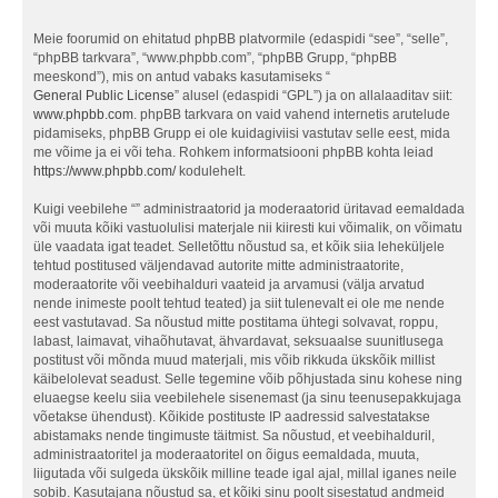
Meie foorumid on ehitatud phpBB platvormile (edaspidi “see”, “selle”,
“phpBB tarkvara”, “www.phpbb.com”, “phpBB Grupp, “phpBB
meeskond”), mis on antud vabaks kasutamiseks “
General Public License
” alusel (edaspidi “GPL”) ja on allalaaditav siit:
www.phpbb.com
. phpBB tarkvara on vaid vahend internetis arutelude
pidamiseks, phpBB Grupp ei ole kuidagiviisi vastutav selle eest, mida
me võime ja ei või teha. Rohkem informatsiooni phpBB kohta leiad
https://www.phpbb.com/
kodulehelt.
Kuigi veebilehe “” administraatorid ja moderaatorid üritavad eemaldada
või muuta kõiki vastuolulisi materjale nii kiiresti kui võimalik, on võimatu
üle vaadata igat teadet. Selletõttu nõustud sa, et kõik siia leheküljele
tehtud postitused väljendavad autorite mitte administraatorite,
moderaatorite või veebihalduri vaateid ja arvamusi (välja arvatud
nende inimeste poolt tehtud teated) ja siit tulenevalt ei ole me nende
eest vastutavad. Sa nõustud mitte postitama ühtegi solvavat, roppu,
labast, laimavat, vihaõhutavat, ähvardavat, seksuaalse suunitlusega
postitust või mõnda muud materjali, mis võib rikkuda ükskõik millist
käibelolevat seadust. Selle tegemine võib põhjustada sinu kohese ning
eluaegse keelu siia veebilehele sisenemast (ja sinu teenusepakkujaga
võetakse ühendust). Kõikide postituste IP aadressid salvestatakse
abistamaks nende tingimuste täitmist. Sa nõustud, et veebihalduril,
administraatoritel ja moderaatoritel on õigus eemaldada, muuta,
liigutada või sulgeda ükskõik milline teade igal ajal, millal iganes neile
sobib. Kasutajana nõustud sa, et kõiki sinu poolt sisestatud andmeid