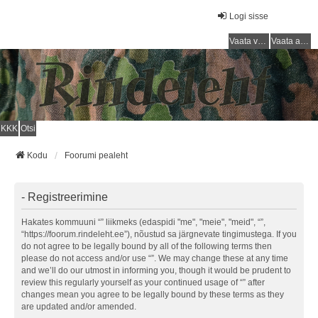
Logi sisse
Vaata vastamata teemasi
Vaata aktiivseid teemasid
KKK
Otsi
Kodu
Foorumi pealeht
- Registreerimine
Hakates kommuuni “” liikmeks (edaspidi "me", "meie", "meid", “”,
“https://foorum.rindeleht.ee”), nõustud sa järgnevate tingimustega. If you
do not agree to be legally bound by all of the following terms then
please do not access and/or use “”. We may change these at any time
and we’ll do our utmost in informing you, though it would be prudent to
review this regularly yourself as your continued usage of “” after
changes mean you agree to be legally bound by these terms as they
are updated and/or amended.