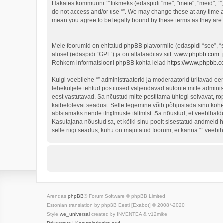
Hakates kommuuni “” liikmeks (edaspidi "me", "meie", "meid", “”, 
do not access and/or use “”. We may change these at any time an
mean you agree to be legally bound by these terms as they ar
Meie foorumid on ehitatud phpBB platvormile (edaspidi “see”,
alusel (edaspidi “GPL”) ja on allalaaditav siit:
www.phpbb.com
.
Rohkem informatsiooni phpBB kohta leiad
https://www.phpbb.c
Kuigi veebilehe “” administraatorid ja moderaatorid üritavad eema
leheküljele tehtud postitused väljendavad autorite mitte adminis
eest vastutavad. Sa nõustud mitte postitama ühtegi solvavat, ro
käibelolevat seadust. Selle tegemine võib põhjustada sinu koh
abistamaks nende tingimuste täitmist. Sa nõustud, et veebihaldur
Kasutajana nõustud sa, et kõiki sinu poolt sisestatud andmeid 
selle riigi seadus, kuhu on majutatud foorum, ei kanna “” veeb
Arendas
phpBB
® Forum Software © phpBB Limited
Estonian translation by phpBB Eesti [Exabot] © 2008*-2020
Style
we_universal
created by INVENTEA & v12mike
Privaatsus
|
Kasutajatingimused