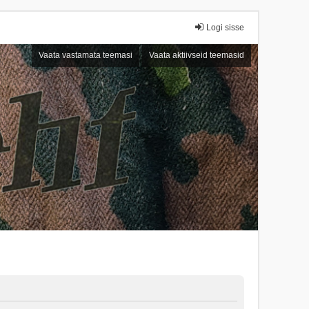
Logi sisse
Vaata vastamata teemasi
Vaata aktiivseid teemasid