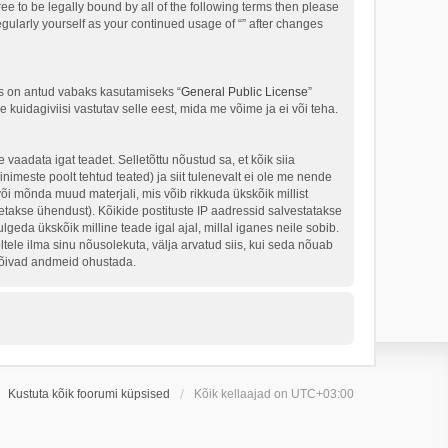
ree to be legally bound by all of the following terms then please
gularly yourself as your continued usage of “” after changes
s on antud vabaks kasutamiseks “
General Public License
”
kuidagiviisi vastutav selle eest, mida me võime ja ei või teha.
 vaadata igat teadet. Selletõttu nõustud sa, et kõik siia
nimeste poolt tehtud teated) ja siit tulenevalt ei ole me nende
või mõnda muud materjali, mis võib rikkuda ükskõik millist
takse ühendust). Kõikide postituste IP aadressid salvestatakse
geda ükskõik milline teade igal ajal, millal iganes neile sobib.
ele ilma sinu nõusolekuta, välja arvatud siis, kui seda nõuab
 võivad andmeid ohustada.
Kustuta kõik foorumi küpsised
Kõik kellaajad on
UTC+03:00