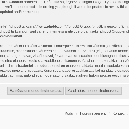
“https://foorum.rindeleht.ee”), nõustud sa järgnevate tingimustega. If you do not ag
d we’ll do our utmost in informing you, though it would be prudent to review this re
e updated and/or amended.
 “selle”, “phpBB tarkvara”, “www.phpbb.com”, “phpBB Grupp, “phpBB meeskond”), mi
 phpBB tarkvara on vaid vahend internetis arutelude pidamiseks, phpBB Grupp ei ole 
om/
kodulehelt.
ldada või muuta kõiki vastuolulisi materjale nii kiiresti kui võimalik, on võimatu üle
traatorite, moderaatorite või veebihalduri vaateid ja arvamusi (välja arvatud nende i
ppu, labast, laimavat, vihaõhutavat, ähvardavat, seksuaalse suunitlusega postitust 
ese ning eluaegse keelu siia veebilehele sisenemast (ja sinu teenusepakkujaga võe
il, administraatoritel ja moderaatoritel on õigus eemaldada, muuta, liigutada või sul
hoitakse meie andmebaasis. Kuna seda teavet ei avalikustata kolmandatele osapoolt
ihaldur, administraatorid ega moderaatorid vastutust ühegi häkkimiskatse eest, mis
Kodu
Foorumi pealeht
Kontakt