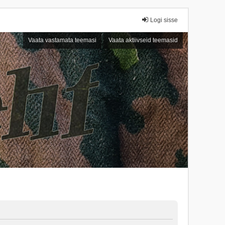
Logi sisse
Vaata vastamata teemasi
Vaata aktiivseid teemasid