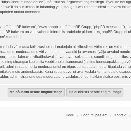
“https://foorum.rindeleht.ee”), nõustud sa järgnevate tingimustega. If you do not ag
d we’ll do our utmost in informing you, though it would be prudent to review this re
e updated and/or amended.
 “selle”, “phpBB tarkvara”, “www.phpbb.com”, “phpBB Grupp, “phpBB meeskond”), mi
 phpBB tarkvara on vaid vahend internetis arutelude pidamiseks, phpBB Grupp ei ole 
om/
kodulehelt.
ldada või muuta kõiki vastuolulisi materjale nii kiiresti kui võimalik, on võimatu üle
traatorite, moderaatorite või veebihalduri vaateid ja arvamusi (välja arvatud nende i
ppu, labast, laimavat, vihaõhutavat, ähvardavat, seksuaalse suunitlusega postitust 
ese ning eluaegse keelu siia veebilehele sisenemast (ja sinu teenusepakkujaga võe
il, administraatoritel ja moderaatoritel on õigus eemaldada, muuta, liigutada või sul
hoitakse meie andmebaasis. Kuna seda teavet ei avalikustata kolmandatele osapoolt
ihaldur, administraatorid ega moderaatorid vastutust ühegi häkkimiskatse eest, mis
Kodu
Foorumi pealeht
Kontakt