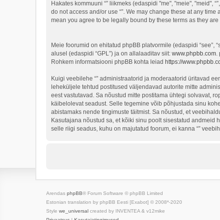
Hakates kommuuni “” liikmeks (edaspidi "me", "meie", "meid", “”, 
do not access and/or use “”. We may change these at any time an
mean you agree to be legally bound by these terms as they ar
Meie foorumid on ehitatud phpBB platvormile (edaspidi “see”,
alusel (edaspidi “GPL”) ja on allalaaditav siit:
www.phpbb.com
.
Rohkem informatsiooni phpBB kohta leiad
https://www.phpbb.c
Kuigi veebilehe “” administraatorid ja moderaatorid üritavad eema
leheküljele tehtud postitused väljendavad autorite mitte adminis
eest vastutavad. Sa nõustud mitte postitama ühtegi solvavat, ro
käibelolevat seadust. Selle tegemine võib põhjustada sinu koh
abistamaks nende tingimuste täitmist. Sa nõustud, et veebihaldur
Kasutajana nõustud sa, et kõiki sinu poolt sisestatud andmeid 
selle riigi seadus, kuhu on majutatud foorum, ei kanna “” veeb
Arendas
phpBB
® Forum Software © phpBB Limited
Estonian translation by phpBB Eesti [Exabot] © 2008*-2020
Style
we_universal
created by INVENTEA & v12mike
Privaatsus
|
Kasutajatingimused