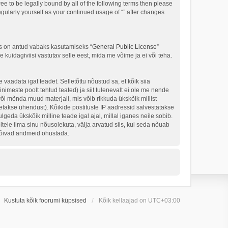
ree to be legally bound by all of the following terms then please
gularly yourself as your continued usage of “” after changes
s on antud vabaks kasutamiseks “
General Public License
”
kuidagiviisi vastutav selle eest, mida me võime ja ei või teha.
 vaadata igat teadet. Selletõttu nõustud sa, et kõik siia
nimeste poolt tehtud teated) ja siit tulenevalt ei ole me nende
või mõnda muud materjali, mis võib rikkuda ükskõik millist
takse ühendust). Kõikide postituste IP aadressid salvestatakse
geda ükskõik milline teade igal ajal, millal iganes neile sobib.
ele ilma sinu nõusolekuta, välja arvatud siis, kui seda nõuab
 võivad andmeid ohustada.
Kustuta kõik foorumi küpsised
Kõik kellaajad on
UTC+03:00