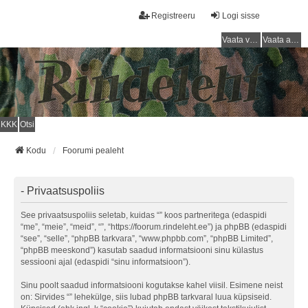
Registreeru
Logi sisse
Vaata vastamata teemasi
Vaata aktiivseid teemasid
KKK
Otsi
Kodu
Foorumi pealeht
- Privaatsuspoliis
See privaatsuspoliis seletab, kuidas “” koos partneritega (edaspidi
“me”, “meie”, “meid”, “”, “https://foorum.rindeleht.ee”) ja phpBB (edaspidi
“see”, “selle”, “phpBB tarkvara”, “www.phpbb.com”, “phpBB Limited”,
“phpBB meeskond”) kasutab saadud informatsiooni sinu külastus
sessiooni ajal (edaspidi “sinu informatsioon”).
Sinu poolt saadud informatsiooni kogutakse kahel viisil. Esimene neist
on: Sirvides “” lehekülge, siis lubad phpBB tarkvaral luua küpsiseid.