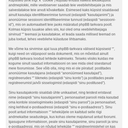
Küpsised (ehk ingl. k “cookie”) kujutab endast väikest tekstikujulist
andmeplokki, mille veebiserver saadab teie veebilehitsejale ja mis
salvestatakse teie arvuti kõvakettale. Esimesed kaks küpsist sisaldavad
ainult kasutaja identifitseerimise tunnust (edaspidi “kasutajanimi”) ja
anonüümse sessiooni identifitseerimise tunnust (edaspidi “sessiooni-
id”), mis on automaatselt teie jaoks määratud phpBB tarkvara poolt.
Kolmas küpsis luuakse alles siis, kui oled oma veebilehitsejaga
sirvinud “” teemasi ja kasutatakse, et teada saada millised teemad on
juba loetud, tehes veebilehe külastuse lihtsamaks.
Me võime ka sirvimise ajal luua phpBB-tarkvara väliseid küpsiseid “”,
kuigi need on väljaspool seda dokumenti, mis on mõeldud ainult
phpBB tarkvara loodud lehtede katmiseks. Teiseks viisiks kuidas me
kogume sinult saadud informatsiooni on see mida oled sisestanud
meie foorumisse. See võib olla, ning mis ei ole piiratud: postitades
anonüümse kasutajana (edaspidi “anonüümsed kasutajad”),
registreerudes “” liikmeks (edaspidi “sinu konto”) ja postitades peale
registreerumist ja/või sisselogimist (edaspidi “sinu postitused”).
Sinu kasutajakonto sisaldab ühte unikaalset, ning teistest eristavat
nime (edaspidi “sinu kasutajanimi”), personaalset parooli mida kasutad
oma kontole sisselogimiseks (edaspidi “sinu parool”) ja personaalset,
ning kehtivat e-postiaadressi (edaspidi “sinu e-postiaadress”). Sinu
poolt antud informatsioon “” leheküljele on kaitstud selle riigi
andmekaitse seadustega, kus kohas oleme majutanud antud foorumi.
Igasugune informatsioon, peale sinu kasutajanime, sinu parooli ja sinu
e-postiaadressi, mis on nõutud lehekülje “” registreerimislehel on kas