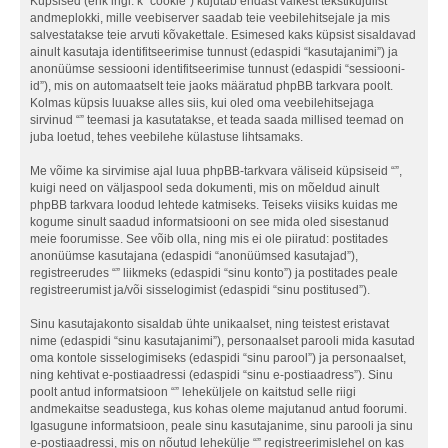
Küpsised (ehk ingl. k “cookie”) kujutab endast väikest tekstikujulist
andmeplokki, mille veebiserver saadab teie veebilehitsejale ja mis
salvestatakse teie arvuti kõvakettale. Esimesed kaks küpsist sisaldavad
ainult kasutaja identifitseerimise tunnust (edaspidi “kasutajanimi”) ja
anonüümse sessiooni identifitseerimise tunnust (edaspidi “sessiooni-
id”), mis on automaatselt teie jaoks määratud phpBB tarkvara poolt.
Kolmas küpsis luuakse alles siis, kui oled oma veebilehitsejaga
sirvinud “” teemasi ja kasutatakse, et teada saada millised teemad on
juba loetud, tehes veebilehe külastuse lihtsamaks.
Me võime ka sirvimise ajal luua phpBB-tarkvara väliseid küpsiseid “”,
kuigi need on väljaspool seda dokumenti, mis on mõeldud ainult
phpBB tarkvara loodud lehtede katmiseks. Teiseks viisiks kuidas me
kogume sinult saadud informatsiooni on see mida oled sisestanud
meie foorumisse. See võib olla, ning mis ei ole piiratud: postitades
anonüümse kasutajana (edaspidi “anonüümsed kasutajad”),
registreerudes “” liikmeks (edaspidi “sinu konto”) ja postitades peale
registreerumist ja/või sisselogimist (edaspidi “sinu postitused”).
Sinu kasutajakonto sisaldab ühte unikaalset, ning teistest eristavat
nime (edaspidi “sinu kasutajanimi”), personaalset parooli mida kasutad
oma kontole sisselogimiseks (edaspidi “sinu parool”) ja personaalset,
ning kehtivat e-postiaadressi (edaspidi “sinu e-postiaadress”). Sinu
poolt antud informatsioon “” leheküljele on kaitstud selle riigi
andmekaitse seadustega, kus kohas oleme majutanud antud foorumi.
Igasugune informatsioon, peale sinu kasutajanime, sinu parooli ja sinu
e-postiaadressi, mis on nõutud lehekülje “” registreerimislehel on kas