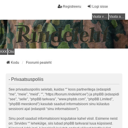
Registreeru
Logi sisse
Vaata vastamata teemasi
Vaata aktiivseid teemasid
KKK
Otsi
Kodu
Foorumi pealeht
- Privaatsuspoliis
See privaatsuspoliis seletab, kuidas “” koos partneritega (edaspidi
“me”, “meie”, “meid”, “”, “https://foorum.rindeleht.ee”) ja phpBB (edaspidi
“see”, “selle”, “phpBB tarkvara”, “www.phpbb.com”, “phpBB Limited”,
“phpBB meeskond”) kasutab saadud informatsiooni sinu külastus
sessiooni ajal (edaspidi “sinu informatsioon”).
Sinu poolt saadud informatsiooni kogutakse kahel viisil. Esimene neist
on: Sirvides “” lehekülge, siis lubad phpBB tarkvaral luua küpsiseid.