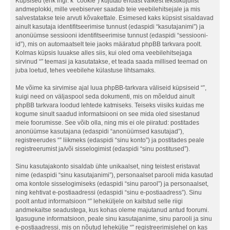
Küpsised (ehk ingl. k “cookie”) kujutab endast väikest tekstikujulist
andmeplokki, mille veebiserver saadab teie veebilehitsejale ja mis
salvestatakse teie arvuti kõvakettale. Esimesed kaks küpsist sisaldavad
ainult kasutaja identifitseerimise tunnust (edaspidi “kasutajanimi”) ja
anonüümse sessiooni identifitseerimise tunnust (edaspidi “sessiooni-
id”), mis on automaatselt teie jaoks määratud phpBB tarkvara poolt.
Kolmas küpsis luuakse alles siis, kui oled oma veebilehitsejaga
sirvinud “” teemasi ja kasutatakse, et teada saada millised teemad on
juba loetud, tehes veebilehe külastuse lihtsamaks.
Me võime ka sirvimise ajal luua phpBB-tarkvara väliseid küpsiseid “”,
kuigi need on väljaspool seda dokumenti, mis on mõeldud ainult
phpBB tarkvara loodud lehtede katmiseks. Teiseks viisiks kuidas me
kogume sinult saadud informatsiooni on see mida oled sisestanud
meie foorumisse. See võib olla, ning mis ei ole piiratud: postitades
anonüümse kasutajana (edaspidi “anonüümsed kasutajad”),
registreerudes “” liikmeks (edaspidi “sinu konto”) ja postitades peale
registreerumist ja/või sisselogimist (edaspidi “sinu postitused”).
Sinu kasutajakonto sisaldab ühte unikaalset, ning teistest eristavat
nime (edaspidi “sinu kasutajanimi”), personaalset parooli mida kasutad
oma kontole sisselogimiseks (edaspidi “sinu parool”) ja personaalset,
ning kehtivat e-postiaadressi (edaspidi “sinu e-postiaadress”). Sinu
poolt antud informatsioon “” leheküljele on kaitstud selle riigi
andmekaitse seadustega, kus kohas oleme majutanud antud foorumi.
Igasugune informatsioon, peale sinu kasutajanime, sinu parooli ja sinu
e-postiaadressi, mis on nõutud lehekülje “” registreerimislehel on kas