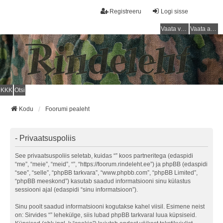
Registreeru
Logi sisse
Vaata vastamata teemasi
Vaata aktiivseid teemasid
KKK
Otsi
Kodu
Foorumi pealeht
- Privaatsuspoliis
See privaatsuspoliis seletab, kuidas “” koos partneritega (edaspidi
“me”, “meie”, “meid”, “”, “https://foorum.rindeleht.ee”) ja phpBB (edaspidi
“see”, “selle”, “phpBB tarkvara”, “www.phpbb.com”, “phpBB Limited”,
“phpBB meeskond”) kasutab saadud informatsiooni sinu külastus
sessiooni ajal (edaspidi “sinu informatsioon”).
Sinu poolt saadud informatsiooni kogutakse kahel viisil. Esimene neist
on: Sirvides “” lehekülge, siis lubad phpBB tarkvaral luua küpsiseid.