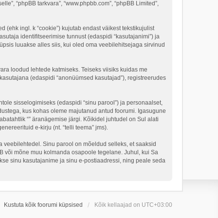
, “selle”, “phpBB tarkvara”, “www.phpbb.com”, “phpBB Limited”,
 (ehk ingl. k “cookie”) kujutab endast väikest tekstikujulist
sutaja identifitseerimise tunnust (edaspidi “kasutajanimi”) ja
psis luuakse alles siis, kui oled oma veebilehitsejaga sirvinud
vara loodud lehtede katmiseks. Teiseks viisiks kuidas me
e kasutajana (edaspidi “anonüümsed kasutajad”), registreerudes
tole sisselogimiseks (edaspidi “sinu parool”) ja personaalset,
 seadustega, kus kohas oleme majutanud antud foorumi. Igasugune
batahtlik “” äranägemise järgi. Kõikidel juhtudel on Sul alati
ereerituid e-kirju (nt. “telli teema” jms).
lga veebilehtedel. Sinu parool on mõeldud selleks, et saaksid
phpBB või mõne muu kolmanda osapoole tegelane. Juhul, kui Sa
se sinu kasutajanime ja sinu e-postiaadressi, ning peale seda
Kustuta kõik foorumi küpsised
Kõik kellaajad on
UTC+03:00