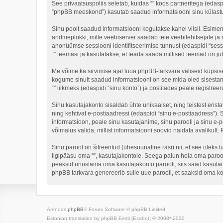
See privaatsuspoliis seletab, kuidas “” koos partneritega (edasp
“phpBB meeskond”) kasutab saadud informatsiooni sinu külastus 
Sinu poolt saadud informatsiooni kogutakse kahel viisil. Esimene 
andmeplokki, mille veebiserver saadab teie veebilehitsejale ja m
anonüümse sessiooni identifitseerimise tunnust (edaspidi “sessi
“” teemasi ja kasutatakse, et teada saada millised teemad on ju
Me võime ka sirvimise ajal luua phpBB-tarkvara väliseid küpsis
kogume sinult saadud informatsiooni on see mida oled sisestan
“” liikmeks (edaspidi “sinu konto”) ja postitades peale registreer
Sinu kasutajakonto sisaldab ühte unikaalset, ning teistest eris
ning kehtivat e-postiaadressi (edaspidi “sinu e-postiaadress”).
informatsioon, peale sinu kasutajanime, sinu parooli ja sinu e-po
võimalus valida, millist informatsiooni soovid näidata avalikult.
Sinu parool on šifreeritud (ühesuunaline räsi) nii, et see oleks 
ligipääsu oma “”, kasutajakontole. Seega palun hoia oma parooli
peaksid unustama oma kasutajakonto parooli, siis saad kasutad
phpBB tarkvara genereerib sulle uue parooli, et saaksid oma ko
Arendas
phpBB
® Forum Software © phpBB Limited
Estonian translation by phpBB Eesti [Exabot] © 2008*-2020