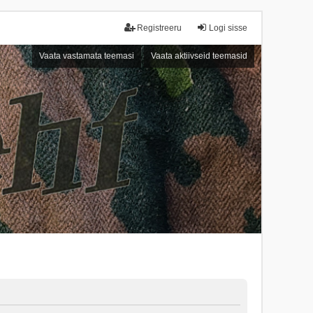
Registreeru
Logi sisse
Vaata vastamata teemasi
Vaata aktiivseid teemasid