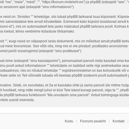
idi “me”, “meie”, “meid”, “”, “https://foorum.rindeleht.ee”) ja phpBB (edaspidi “see”
sessiooni ajal (edaspidi “sinu informatsioon”).
neist on: Sirvides “” lehekülge, siis lubad phpBB tarkvaral luua küpsiseid. Küpsised
is salvestatakse teie arvuti kõvakettale. Esimesed kaks küpsist sisaldavad ainult ka
ooni-id”), mis on automaatselt teie jaoks määratud phpBB tarkvara poolt. Kolmas kü
ba loetud, tehes veebilehe külastuse lihtsamaks.
eid “”, kuigi need on väljaspool seda dokumenti, mis on mõeldud ainult phpBB tark
ud meie foorumisse. See võib olla, ning mis ei ole piiratud: postitades anonüüms
umist ja/või sisselogimist (edaspidi “sinu postitused”).
tavat nime (edaspidi “sinu kasutajanimi”), personaalset parooli mida kasutad oma kon
 Sinu poolt antud informatsioon “” leheküljele on kaitstud selle riigi andmekaitse
stiaadressi, mis on nõutud lehekülje “” registreerimislehel on kas kohustuslik või va
 Peale selle on Teil võimalik lubada või keelata phpBB süsteemi poolt automaatselt gen
turvaline. Siiski, on soovitatav, et Sa ei kasutaks ühte ja sama parooli üle mitme hu
 hoolikalt, ning mitte mingil juhul ei küsi Teie käest kunagi parooli, olgu ta “”, 
a phpBB tarkvara funktsiooni “Ma unustasin oma parooli”. Antud toiminguga küsitak
ntole uuesti siseneda.
Kodu
Foorumi pealeht
Kontakt