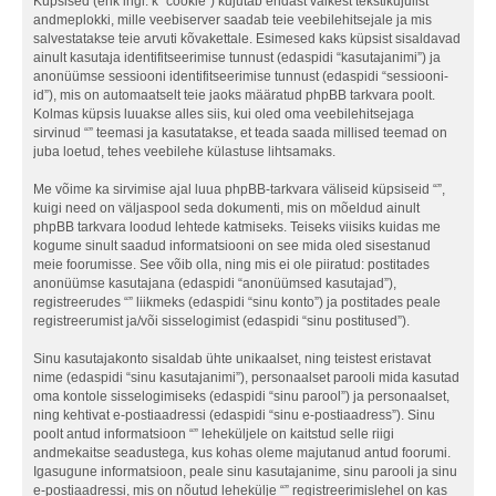
Küpsised (ehk ingl. k “cookie”) kujutab endast väikest tekstikujulist
andmeplokki, mille veebiserver saadab teie veebilehitsejale ja mis
salvestatakse teie arvuti kõvakettale. Esimesed kaks küpsist sisaldavad
ainult kasutaja identifitseerimise tunnust (edaspidi “kasutajanimi”) ja
anonüümse sessiooni identifitseerimise tunnust (edaspidi “sessiooni-
id”), mis on automaatselt teie jaoks määratud phpBB tarkvara poolt.
Kolmas küpsis luuakse alles siis, kui oled oma veebilehitsejaga
sirvinud “” teemasi ja kasutatakse, et teada saada millised teemad on
juba loetud, tehes veebilehe külastuse lihtsamaks.
Me võime ka sirvimise ajal luua phpBB-tarkvara väliseid küpsiseid “”,
kuigi need on väljaspool seda dokumenti, mis on mõeldud ainult
phpBB tarkvara loodud lehtede katmiseks. Teiseks viisiks kuidas me
kogume sinult saadud informatsiooni on see mida oled sisestanud
meie foorumisse. See võib olla, ning mis ei ole piiratud: postitades
anonüümse kasutajana (edaspidi “anonüümsed kasutajad”),
registreerudes “” liikmeks (edaspidi “sinu konto”) ja postitades peale
registreerumist ja/või sisselogimist (edaspidi “sinu postitused”).
Sinu kasutajakonto sisaldab ühte unikaalset, ning teistest eristavat
nime (edaspidi “sinu kasutajanimi”), personaalset parooli mida kasutad
oma kontole sisselogimiseks (edaspidi “sinu parool”) ja personaalset,
ning kehtivat e-postiaadressi (edaspidi “sinu e-postiaadress”). Sinu
poolt antud informatsioon “” leheküljele on kaitstud selle riigi
andmekaitse seadustega, kus kohas oleme majutanud antud foorumi.
Igasugune informatsioon, peale sinu kasutajanime, sinu parooli ja sinu
e-postiaadressi, mis on nõutud lehekülje “” registreerimislehel on kas