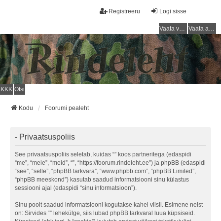
Registreeru
Logi sisse
Vaata vastamata teemasi
Vaata aktiivseid teemasid
KKK
Otsi
Kodu
Foorumi pealeht
- Privaatsuspoliis
See privaatsuspoliis seletab, kuidas “” koos partneritega (edaspidi
“me”, “meie”, “meid”, “”, “https://foorum.rindeleht.ee”) ja phpBB (edaspidi
“see”, “selle”, “phpBB tarkvara”, “www.phpbb.com”, “phpBB Limited”,
“phpBB meeskond”) kasutab saadud informatsiooni sinu külastus
sessiooni ajal (edaspidi “sinu informatsioon”).
Sinu poolt saadud informatsiooni kogutakse kahel viisil. Esimene neist
on: Sirvides “” lehekülge, siis lubad phpBB tarkvaral luua küpsiseid.