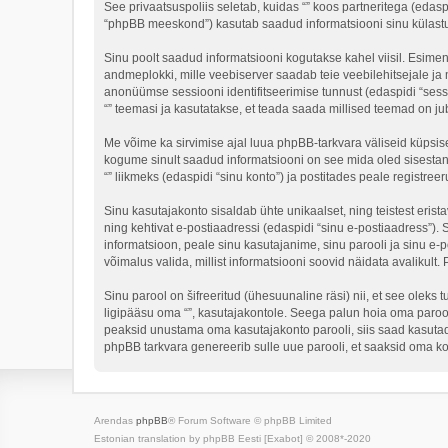
See privaatsuspoliis seletab, kuidas “” koos partneritega (edasp
“phpBB meeskond”) kasutab saadud informatsiooni sinu külastus 
Sinu poolt saadud informatsiooni kogutakse kahel viisil. Esimene 
andmeplokki, mille veebiserver saadab teie veebilehitsejale ja m
anonüümse sessiooni identifitseerimise tunnust (edaspidi “sessi
“” teemasi ja kasutatakse, et teada saada millised teemad on ju
Me võime ka sirvimise ajal luua phpBB-tarkvara väliseid küpsis
kogume sinult saadud informatsiooni on see mida oled sisestan
“” liikmeks (edaspidi “sinu konto”) ja postitades peale registreer
Sinu kasutajakonto sisaldab ühte unikaalset, ning teistest eris
ning kehtivat e-postiaadressi (edaspidi “sinu e-postiaadress”).
informatsioon, peale sinu kasutajanime, sinu parooli ja sinu e-po
võimalus valida, millist informatsiooni soovid näidata avalikult.
Sinu parool on šifreeritud (ühesuunaline räsi) nii, et see oleks 
ligipääsu oma “”, kasutajakontole. Seega palun hoia oma parooli
peaksid unustama oma kasutajakonto parooli, siis saad kasutad
phpBB tarkvara genereerib sulle uue parooli, et saaksid oma ko
Arendas
phpBB
® Forum Software © phpBB Limited
Estonian translation by phpBB Eesti [Exabot] © 2008*-2020