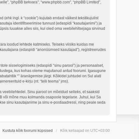
, “selle”, “phpBB tarkvara”, “www.phpbb.com”, “phpBB Limited”,
 (ehk ingl. k “cookie”) kujutab endast väikest tekstikujulist
sutaja identifitseerimise tunnust (edaspidi “kasutajanimi”) ja
psis luuakse alles siis, kui oled oma veebilehitsejaga sirvinud
vara loodud lehtede katmiseks. Teiseks viisiks kuidas me
e kasutajana (edaspidi “anonüümsed kasutajad”), registreerudes
tole sisselogimiseks (edaspidi “sinu parool”) ja personaalset,
 seadustega, kus kohas oleme majutanud antud foorumi. Igasugune
batahtlik “” äranägemise järgi. Kõikidel juhtudel on Sul alati
ereerituid e-kirju (nt. “telli teema” jms).
lga veebilehtedel. Sinu parool on mõeldud selleks, et saaksid
phpBB või mõne muu kolmanda osapoole tegelane. Juhul, kui Sa
se sinu kasutajanime ja sinu e-postiaadressi, ning peale seda
Kustuta kõik foorumi küpsised
Kõik kellaajad on
UTC+03:00