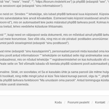
idi “me”, “meie”, “meid”, “”, “https://foorum.rindeleht.ee”) ja phpBB (edaspidi “see”
sessiooni ajal (edaspidi “sinu informatsioon”).
neist on: Sirvides “” lehekülge, siis lubad phpBB tarkvaral luua küpsiseid. Küpsised
is salvestatakse teie arvuti kõvakettale. Esimesed kaks küpsist sisaldavad ainult ka
ooni-id”), mis on automaatselt teie jaoks määratud phpBB tarkvara poolt. Kolmas kü
ba loetud, tehes veebilehe külastuse lihtsamaks.
eid “”, kuigi need on väljaspool seda dokumenti, mis on mõeldud ainult phpBB tark
ud meie foorumisse. See võib olla, ning mis ei ole piiratud: postitades anonüüms
umist ja/või sisselogimist (edaspidi “sinu postitused”).
tavat nime (edaspidi “sinu kasutajanimi”), personaalset parooli mida kasutad oma kon
 Sinu poolt antud informatsioon “” leheküljele on kaitstud selle riigi andmekaitse
stiaadressi, mis on nõutud lehekülje “” registreerimislehel on kas kohustuslik või va
 Peale selle on Teil võimalik lubada või keelata phpBB süsteemi poolt automaatselt gen
turvaline. Siiski, on soovitatav, et Sa ei kasutaks ühte ja sama parooli üle mitme hu
 hoolikalt, ning mitte mingil juhul ei küsi Teie käest kunagi parooli, olgu ta “”, 
a phpBB tarkvara funktsiooni “Ma unustasin oma parooli”. Antud toiminguga küsitak
ntole uuesti siseneda.
Kodu
Foorumi pealeht
Kontakt