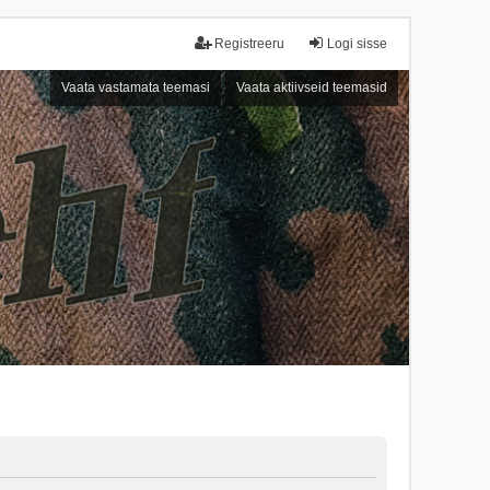
Registreeru
Logi sisse
Vaata vastamata teemasi
Vaata aktiivseid teemasid