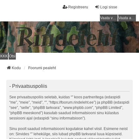
Registreeru
Logi sisse
Vaata vastamata teemasi
Vaata aktiivseid teemasid
KKK
Otsi
Kodu
Foorumi pealeht
- Privaatsuspoliis
See privaatsuspoliis seletab, kuidas “” koos partneritega (edaspidi
“me”, “meie”, “meid”, “”, “https://foorum.rindeleht.ee”) ja phpBB (edaspidi
“see”, “selle”, “phpBB tarkvara”, “www.phpbb.com”, “phpBB Limited”,
“phpBB meeskond”) kasutab saadud informatsiooni sinu külastus
sessiooni ajal (edaspidi “sinu informatsioon”).
Sinu poolt saadud informatsiooni kogutakse kahel viisil. Esimene neist
on: Sirvides “” lehekülge, siis lubad phpBB tarkvaral luua küpsiseid.