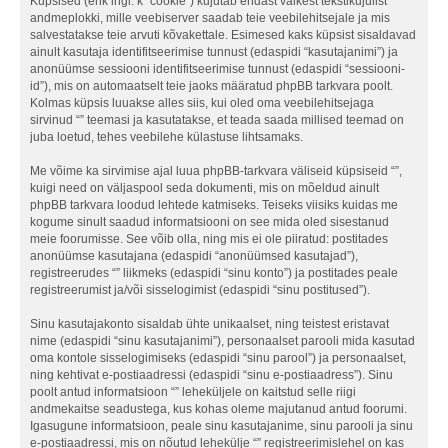
Küpsised (ehk ingl. k “cookie”) kujutab endast väikest tekstikujulist
andmeplokki, mille veebiserver saadab teie veebilehitsejale ja mis
salvestatakse teie arvuti kõvakettale. Esimesed kaks küpsist sisaldavad
ainult kasutaja identifitseerimise tunnust (edaspidi “kasutajanimi”) ja
anonüümse sessiooni identifitseerimise tunnust (edaspidi “sessiooni-
id”), mis on automaatselt teie jaoks määratud phpBB tarkvara poolt.
Kolmas küpsis luuakse alles siis, kui oled oma veebilehitsejaga
sirvinud “” teemasi ja kasutatakse, et teada saada millised teemad on
juba loetud, tehes veebilehe külastuse lihtsamaks.
Me võime ka sirvimise ajal luua phpBB-tarkvara väliseid küpsiseid “”,
kuigi need on väljaspool seda dokumenti, mis on mõeldud ainult
phpBB tarkvara loodud lehtede katmiseks. Teiseks viisiks kuidas me
kogume sinult saadud informatsiooni on see mida oled sisestanud
meie foorumisse. See võib olla, ning mis ei ole piiratud: postitades
anonüümse kasutajana (edaspidi “anonüümsed kasutajad”),
registreerudes “” liikmeks (edaspidi “sinu konto”) ja postitades peale
registreerumist ja/või sisselogimist (edaspidi “sinu postitused”).
Sinu kasutajakonto sisaldab ühte unikaalset, ning teistest eristavat
nime (edaspidi “sinu kasutajanimi”), personaalset parooli mida kasutad
oma kontole sisselogimiseks (edaspidi “sinu parool”) ja personaalset,
ning kehtivat e-postiaadressi (edaspidi “sinu e-postiaadress”). Sinu
poolt antud informatsioon “” leheküljele on kaitstud selle riigi
andmekaitse seadustega, kus kohas oleme majutanud antud foorumi.
Igasugune informatsioon, peale sinu kasutajanime, sinu parooli ja sinu
e-postiaadressi, mis on nõutud lehekülje “” registreerimislehel on kas