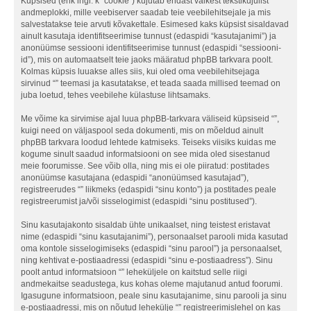
Küpsised (ehk ingl. k “cookie”) kujutab endast väikest tekstikujulist
andmeplokki, mille veebiserver saadab teie veebilehitsejale ja mis
salvestatakse teie arvuti kõvakettale. Esimesed kaks küpsist sisaldavad
ainult kasutaja identifitseerimise tunnust (edaspidi “kasutajanimi”) ja
anonüümse sessiooni identifitseerimise tunnust (edaspidi “sessiooni-
id”), mis on automaatselt teie jaoks määratud phpBB tarkvara poolt.
Kolmas küpsis luuakse alles siis, kui oled oma veebilehitsejaga
sirvinud “” teemasi ja kasutatakse, et teada saada millised teemad on
juba loetud, tehes veebilehe külastuse lihtsamaks.
Me võime ka sirvimise ajal luua phpBB-tarkvara väliseid küpsiseid “”,
kuigi need on väljaspool seda dokumenti, mis on mõeldud ainult
phpBB tarkvara loodud lehtede katmiseks. Teiseks viisiks kuidas me
kogume sinult saadud informatsiooni on see mida oled sisestanud
meie foorumisse. See võib olla, ning mis ei ole piiratud: postitades
anonüümse kasutajana (edaspidi “anonüümsed kasutajad”),
registreerudes “” liikmeks (edaspidi “sinu konto”) ja postitades peale
registreerumist ja/või sisselogimist (edaspidi “sinu postitused”).
Sinu kasutajakonto sisaldab ühte unikaalset, ning teistest eristavat
nime (edaspidi “sinu kasutajanimi”), personaalset parooli mida kasutad
oma kontole sisselogimiseks (edaspidi “sinu parool”) ja personaalset,
ning kehtivat e-postiaadressi (edaspidi “sinu e-postiaadress”). Sinu
poolt antud informatsioon “” leheküljele on kaitstud selle riigi
andmekaitse seadustega, kus kohas oleme majutanud antud foorumi.
Igasugune informatsioon, peale sinu kasutajanime, sinu parooli ja sinu
e-postiaadressi, mis on nõutud lehekülje “” registreerimislehel on kas