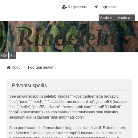
Registreeru
Logi sisse
Vaata vastamata teemasi
Vaata aktiivseid teemasid
KKK
Otsi
Kodu
Foorumi pealeht
- Privaatsuspoliis
See privaatsuspoliis seletab, kuidas “” koos partneritega (edaspidi
“me”, “meie”, “meid”, “”, “https://foorum.rindeleht.ee”) ja phpBB (edaspidi
“see”, “selle”, “phpBB tarkvara”, “www.phpbb.com”, “phpBB Limited”,
“phpBB meeskond”) kasutab saadud informatsiooni sinu külastus
sessiooni ajal (edaspidi “sinu informatsioon”).
Sinu poolt saadud informatsiooni kogutakse kahel viisil. Esimene neist
on: Sirvides “” lehekülge, siis lubad phpBB tarkvaral luua küpsiseid.