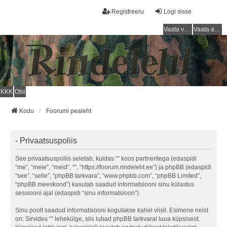
Registreeru
Logi sisse
Vaata vastamata teemasi
Vaata aktiivseid teemasid
KKK
Otsi
Kodu
Foorumi pealeht
- Privaatsuspoliis
See privaatsuspoliis seletab, kuidas “” koos partneritega (edaspidi
“me”, “meie”, “meid”, “”, “https://foorum.rindeleht.ee”) ja phpBB (edaspidi
“see”, “selle”, “phpBB tarkvara”, “www.phpbb.com”, “phpBB Limited”,
“phpBB meeskond”) kasutab saadud informatsiooni sinu külastus
sessiooni ajal (edaspidi “sinu informatsioon”).
Sinu poolt saadud informatsiooni kogutakse kahel viisil. Esimene neist
on: Sirvides “” lehekülge, siis lubad phpBB tarkvaral luua küpsiseid.