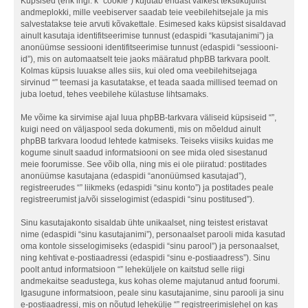
Küpsised (ehk ingl. k “cookie”) kujutab endast väikest tekstikujulist
andmeplokki, mille veebiserver saadab teie veebilehitsejale ja mis
salvestatakse teie arvuti kõvakettale. Esimesed kaks küpsist sisaldavad
ainult kasutaja identifitseerimise tunnust (edaspidi “kasutajanimi”) ja
anonüümse sessiooni identifitseerimise tunnust (edaspidi “sessiooni-
id”), mis on automaatselt teie jaoks määratud phpBB tarkvara poolt.
Kolmas küpsis luuakse alles siis, kui oled oma veebilehitsejaga
sirvinud “” teemasi ja kasutatakse, et teada saada millised teemad on
juba loetud, tehes veebilehe külastuse lihtsamaks.
Me võime ka sirvimise ajal luua phpBB-tarkvara väliseid küpsiseid “”,
kuigi need on väljaspool seda dokumenti, mis on mõeldud ainult
phpBB tarkvara loodud lehtede katmiseks. Teiseks viisiks kuidas me
kogume sinult saadud informatsiooni on see mida oled sisestanud
meie foorumisse. See võib olla, ning mis ei ole piiratud: postitades
anonüümse kasutajana (edaspidi “anonüümsed kasutajad”),
registreerudes “” liikmeks (edaspidi “sinu konto”) ja postitades peale
registreerumist ja/või sisselogimist (edaspidi “sinu postitused”).
Sinu kasutajakonto sisaldab ühte unikaalset, ning teistest eristavat
nime (edaspidi “sinu kasutajanimi”), personaalset parooli mida kasutad
oma kontole sisselogimiseks (edaspidi “sinu parool”) ja personaalset,
ning kehtivat e-postiaadressi (edaspidi “sinu e-postiaadress”). Sinu
poolt antud informatsioon “” leheküljele on kaitstud selle riigi
andmekaitse seadustega, kus kohas oleme majutanud antud foorumi.
Igasugune informatsioon, peale sinu kasutajanime, sinu parooli ja sinu
e-postiaadressi, mis on nõutud lehekülje “” registreerimislehel on kas