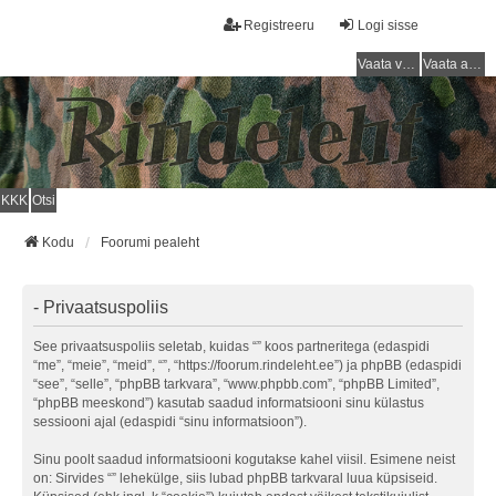
Registreeru
Logi sisse
Vaata vastamata teemasi
Vaata aktiivseid teemasid
KKK
Otsi
Kodu
Foorumi pealeht
- Privaatsuspoliis
See privaatsuspoliis seletab, kuidas “” koos partneritega (edaspidi
“me”, “meie”, “meid”, “”, “https://foorum.rindeleht.ee”) ja phpBB (edaspidi
“see”, “selle”, “phpBB tarkvara”, “www.phpbb.com”, “phpBB Limited”,
“phpBB meeskond”) kasutab saadud informatsiooni sinu külastus
sessiooni ajal (edaspidi “sinu informatsioon”).
Sinu poolt saadud informatsiooni kogutakse kahel viisil. Esimene neist
on: Sirvides “” lehekülge, siis lubad phpBB tarkvaral luua küpsiseid.