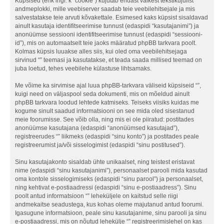
Küpsised (ehk ingl. k “cookie”) kujutab endast väikest tekstikujulist
andmeplokki, mille veebiserver saadab teie veebilehitsejale ja mis
salvestatakse teie arvuti kõvakettale. Esimesed kaks küpsist sisaldavad
ainult kasutaja identifitseerimise tunnust (edaspidi “kasutajanimi”) ja
anonüümse sessiooni identifitseerimise tunnust (edaspidi “sessiooni-
id”), mis on automaatselt teie jaoks määratud phpBB tarkvara poolt.
Kolmas küpsis luuakse alles siis, kui oled oma veebilehitsejaga
sirvinud “” teemasi ja kasutatakse, et teada saada millised teemad on
juba loetud, tehes veebilehe külastuse lihtsamaks.
Me võime ka sirvimise ajal luua phpBB-tarkvara väliseid küpsiseid “”,
kuigi need on väljaspool seda dokumenti, mis on mõeldud ainult
phpBB tarkvara loodud lehtede katmiseks. Teiseks viisiks kuidas me
kogume sinult saadud informatsiooni on see mida oled sisestanud
meie foorumisse. See võib olla, ning mis ei ole piiratud: postitades
anonüümse kasutajana (edaspidi “anonüümsed kasutajad”),
registreerudes “” liikmeks (edaspidi “sinu konto”) ja postitades peale
registreerumist ja/või sisselogimist (edaspidi “sinu postitused”).
Sinu kasutajakonto sisaldab ühte unikaalset, ning teistest eristavat
nime (edaspidi “sinu kasutajanimi”), personaalset parooli mida kasutad
oma kontole sisselogimiseks (edaspidi “sinu parool”) ja personaalset,
ning kehtivat e-postiaadressi (edaspidi “sinu e-postiaadress”). Sinu
poolt antud informatsioon “” leheküljele on kaitstud selle riigi
andmekaitse seadustega, kus kohas oleme majutanud antud foorumi.
Igasugune informatsioon, peale sinu kasutajanime, sinu parooli ja sinu
e-postiaadressi, mis on nõutud lehekülje “” registreerimislehel on kas