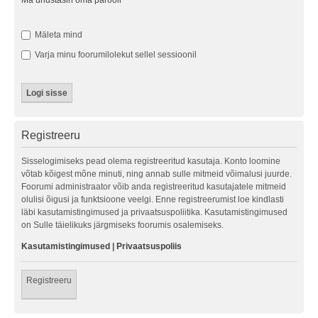
Ma unustasin oma parooli
Mäleta mind
Varja minu foorumilolekut sellel sessioonil
Registreeru
Sisselogimiseks pead olema registreeritud kasutaja. Konto loomine
võtab kõigest mõne minuti, ning annab sulle mitmeid võimalusi juurde.
Foorumi administraator võib anda registreeritud kasutajatele mitmeid
olulisi õigusi ja funktsioone veelgi. Enne registreerumist loe kindlasti
läbi kasutamistingimused ja privaatsuspoliitika. Kasutamistingimused
on Sulle täielikuks järgmiseks foorumis osalemiseks.
Kasutamistingimused
|
Privaatsuspoliis
Registreeru