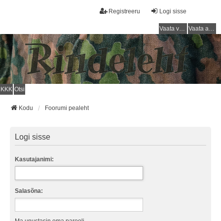
Registreeru
Logi sisse
Vaata vastamata teemasi
Vaata aktiivseid teemasid
KKK
Otsi
Kodu
Foorumi pealeht
Logi sisse
Kasutajanimi:
Salasõna: