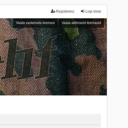
Registreeru
Logi sisse
Vaata vastamata teemasi
Vaata aktiivseid teemasid