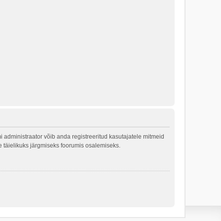
 administraator võib anda registreeritud kasutajatele mitmeid
le täielikuks järgmiseks foorumis osalemiseks.