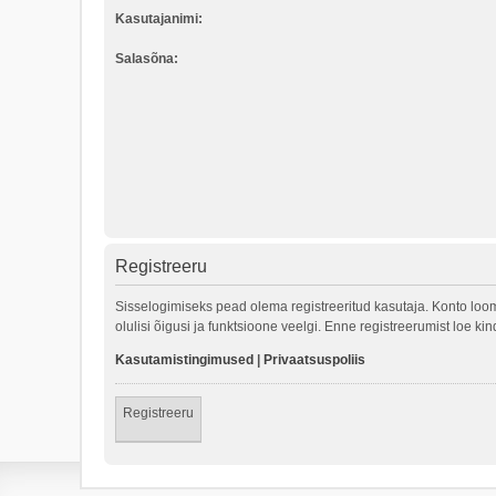
Kasutajanimi:
Salasõna:
Registreeru
Sisselogimiseks pead olema registreeritud kasutaja. Konto loom
olulisi õigusi ja funktsioone veelgi. Enne registreerumist loe k
Kasutamistingimused
|
Privaatsuspoliis
Registreeru