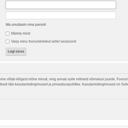
Ma unustasin oma parooli
Mäleta mind
Varja minu foorumilolekut sellel sessioonil
ine võtab kõigest mõne minuti, ning annab sulle mitmeid võimalusi juurde. Foorumi
indlasti läbi kasutamistingimused ja privaatsuspoliitika. Kasutamistingimused on Sul